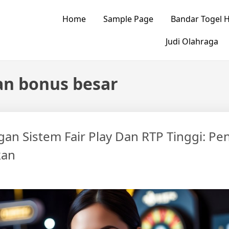
Home
Sample Page
Bandar Togel 
Judi Olahraga
gan bonus besar
ngan Sistem Fair Play Dan RTP Tinggi: P
kan