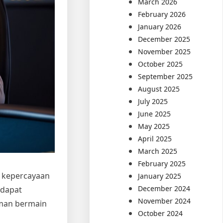
March 2026
February 2026
January 2026
December 2025
November 2025
October 2025
September 2025
August 2025
July 2025
June 2025
May 2025
April 2025
March 2025
February 2025
t kepercayaan
January 2025
December 2024
 dapat
November 2024
aman bermain
October 2024