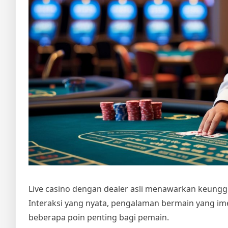
Live casino dengan dealer asli menawarkan keungg
Interaksi yang nyata, pengalaman bermain yang i
beberapa poin penting bagi pemain.