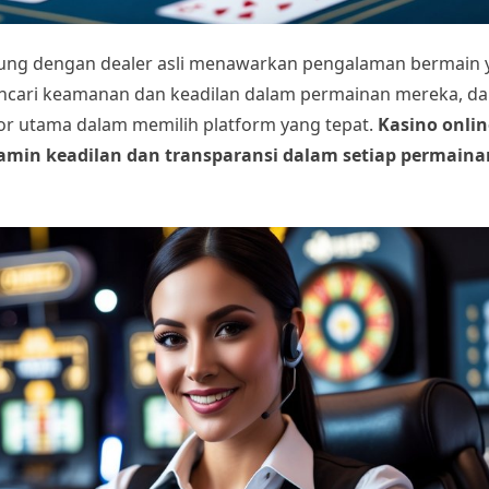
gsung dengan dealer asli menawarkan pengalaman bermain
ncari keamanan dan keadilan dalam permainan mereka, dan
aktor utama dalam memilih platform yang tepat.
Kasino onli
jamin keadilan dan transparansi dalam setiap permain