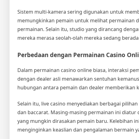
Sistem multi-kamera sering digunakan untuk membe
memungkinkan pemain untuk melihat permainan da
permainan. Selain itu, studio yang dirancang de
mereka merasa seolah-olah mereka sedang berada
Perbedaan dengan Permainan Casino Onli
Dalam permainan casino online biasa, interaksi pema
dengan dealer asli menawarkan sentuhan kemanusia
hubungan antara pemain dan dealer memberikan ke
Selain itu, live casino menyediakan berbagai pilihan
dan baccarat. Masing-masing permainan ini diatur
yang mungkin dirasakan pemain baru. Kelebihan in
menginginkan keaslian dan pengalaman bermain y