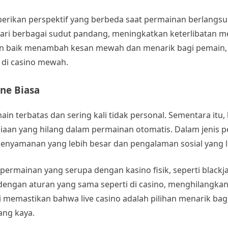
rikan perspektif yang berbeda saat permainan berlangsung
ri berbagai sudut pandang, meningkatkan keterlibatan m
ngan baik menambah kesan mewah dan menarik bagi pemai
 di casino mewah.
ne Biasa
in terbatas dan sering kali tidak personal. Sementara itu, 
an yang hilang dalam permainan otomatis. Dalam jenis pe
nyamanan yang lebih besar dan pengalaman sosial yang le
 permainan yang serupa dengan kasino fisik, seperti blackja
 dengan aturan yang sama seperti di casino, menghilangk
i memastikan bahwa live casino adalah pilihan menarik ba
ang kaya.