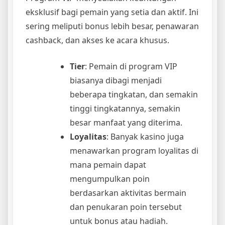
eksklusif bagi pemain yang setia dan aktif. Ini
sering meliputi bonus lebih besar, penawaran
cashback, dan akses ke acara khusus.
Tier
: Pemain di program VIP
biasanya dibagi menjadi
beberapa tingkatan, dan semakin
tinggi tingkatannya, semakin
besar manfaat yang diterima.
Loyalitas
: Banyak kasino juga
menawarkan program loyalitas di
mana pemain dapat
mengumpulkan poin
berdasarkan aktivitas bermain
dan penukaran poin tersebut
untuk bonus atau hadiah.