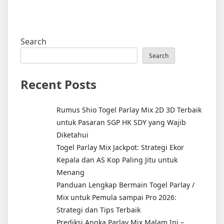
Search
Search
Recent Posts
Rumus Shio Togel Parlay Mix 2D 3D Terbaik
untuk Pasaran SGP HK SDY yang Wajib
Diketahui
Togel Parlay Mix Jackpot: Strategi Ekor
Kepala dan AS Kop Paling Jitu untuk
Menang
Panduan Lengkap Bermain Togel Parlay /
Mix untuk Pemula sampai Pro 2026:
Strategi dan Tips Terbaik
Prediksi Angka Parlay Mix Malam Ini –