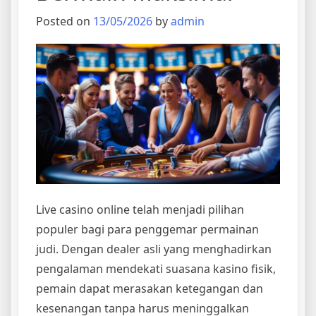
Posted on
13/05/2026
by
admin
Live casino online telah menjadi pilihan
populer bagi para penggemar permainan
judi. Dengan dealer asli yang menghadirkan
pengalaman mendekati suasana kasino fisik,
pemain dapat merasakan ketegangan dan
kesenangan tanpa harus meninggalkan