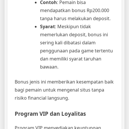
Contoh
: Pemain bisa
mendapatkan bonus Rp200.000
tanpa harus melakukan deposit.
Syarat
: Meskipun tidak
memerlukan deposit, bonus ini
sering kali dibatasi dalam
penggunaan pada game tertentu
dan memiliki syarat taruhan
bawaan.
Bonus jenis ini memberikan kesempatan baik
bagi pemain untuk mengenal situs tanpa
risiko financial langsung.
Program VIP dan Loyalitas
Program VIP menyediakan keuntungan