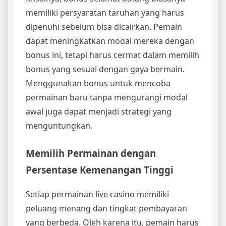
memiliki persyaratan taruhan yang harus
dipenuhi sebelum bisa dicairkan. Pemain
dapat meningkatkan modal mereka dengan
bonus ini, tetapi harus cermat dalam memilih
bonus yang sesuai dengan gaya bermain.
Menggunakan bonus untuk mencoba
permainan baru tanpa mengurangi modal
awal juga dapat menjadi strategi yang
menguntungkan.
Memilih Permainan dengan
Persentase Kemenangan Tinggi
Setiap permainan live casino memiliki
peluang menang dan tingkat pembayaran
yang berbeda. Oleh karena itu, pemain harus