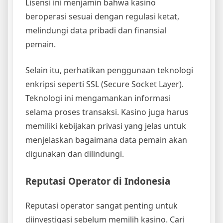
Lisensi ini menjamin bahwa kasino
beroperasi sesuai dengan regulasi ketat,
melindungi data pribadi dan finansial
pemain.
Selain itu, perhatikan penggunaan teknologi
enkripsi seperti SSL (Secure Socket Layer).
Teknologi ini mengamankan informasi
selama proses transaksi. Kasino juga harus
memiliki kebijakan privasi yang jelas untuk
menjelaskan bagaimana data pemain akan
digunakan dan dilindungi.
Reputasi Operator di Indonesia
Reputasi operator sangat penting untuk
diinvestigasi sebelum memilih kasino. Cari