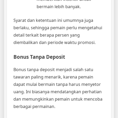
bermain lebih banyak.
Syarat dan ketentuan ini umumnya juga
berlaku, sehingga pemain perlu mengetahui
detail terkait berapa persen yang
diembalikan dan periode waktu promosi.
Bonus Tanpa Deposit
Bonus tanpa deposit menjadi salah satu
tawaran paling menarik, karena pemain
dapat mulai bermain tanpa harus menyetor
uang. Ini biasanya mendatangkan perhatian
dan memungkinkan pemain untuk mencoba
berbagai permainan.