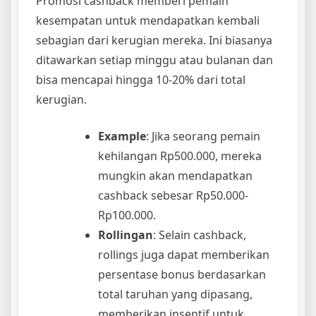
Promosi cashback memberi pemain
kesempatan untuk mendapatkan kembali
sebagian dari kerugian mereka. Ini biasanya
ditawarkan setiap minggu atau bulanan dan
bisa mencapai hingga 10-20% dari total
kerugian.
Example
: Jika seorang pemain
kehilangan Rp500.000, mereka
mungkin akan mendapatkan
cashback sebesar Rp50.000-
Rp100.000.
Rollingan
: Selain cashback,
rollings juga dapat memberikan
persentase bonus berdasarkan
total taruhan yang dipasang,
memberikan insentif untuk