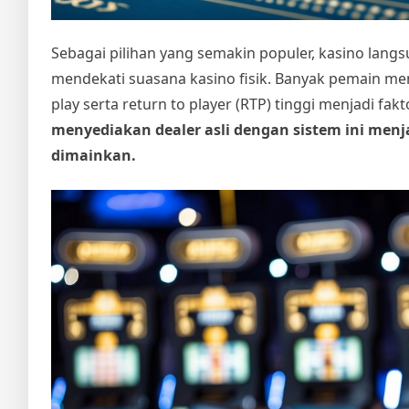
Sebagai pilihan yang semakin populer, kasino lan
mendekati suasana kasino fisik. Banyak pemain me
play serta return to player (RTP) tinggi menjadi f
menyediakan dealer asli dengan sistem ini men
dimainkan.