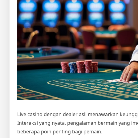
Live casino dengan dealer asli menawarkan keungg
Interaksi yang nyata, pengalaman bermain yang i
beberapa poin penting bagi pemain.