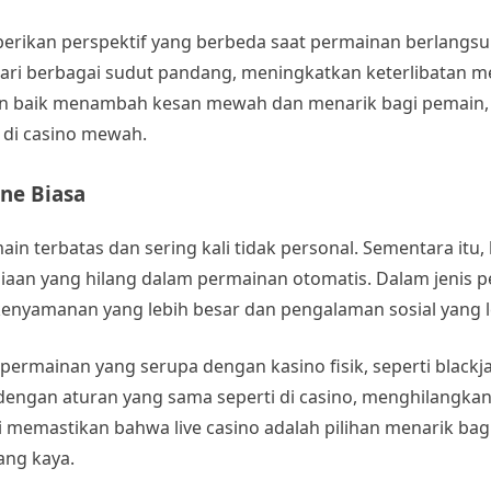
rikan perspektif yang berbeda saat permainan berlangsung
ri berbagai sudut pandang, meningkatkan keterlibatan m
ngan baik menambah kesan mewah dan menarik bagi pemai
 di casino mewah.
ne Biasa
in terbatas dan sering kali tidak personal. Sementara itu, 
an yang hilang dalam permainan otomatis. Dalam jenis pe
nyamanan yang lebih besar dan pengalaman sosial yang le
 permainan yang serupa dengan kasino fisik, seperti blackja
 dengan aturan yang sama seperti di casino, menghilangk
i memastikan bahwa live casino adalah pilihan menarik ba
ang kaya.