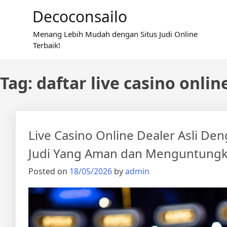
Skip
Decoconsailo
to
content
Menang Lebih Mudah dengan Situs Judi Online
Terbaik!
Tag:
daftar live casino onlin
Live Casino Online Dealer Asli De
Judi Yang Aman dan Menguntung
Posted on
18/05/2026
by
admin