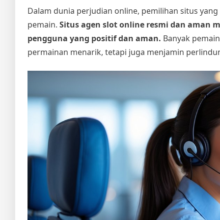
Dalam dunia perjudian online, pemilihan situs y
pemain.
Situs agen slot online resmi dan aman
pengguna yang positif dan aman.
Banyak pemain 
permainan menarik, tetapi juga menjamin perlindu