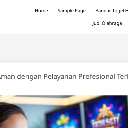
Home
Sample Page
Bandar Togel 
Judi Olahraga
 Aman dengan Pelayanan Profesional Ter