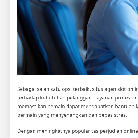
Sebagai salah satu opsi terbaik, situs agen slot on
terhadap kebutuhan pelanggan. Layanan profesion
memastikan pemain dapat mendapatkan bantuan ka
bermain yang menyenangkan dan bebas stres.
Dengan meningkatnya popularitas perjudian online, 