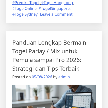
#PrediksiTogel
,
#TogelHongkong
,
#TogelOnline
,
#TogelSingapore
,
on
#TogelSydney
Leave a Comment
Togel
Parlay
Mix
Jackpot:
Panduan Lengkap Bermain
Strategi
Ekor
Togel Parlay / Mix untuk
Kepala
Pemula sampai Pro 2026:
dan
AS
Strategi dan Tips Terbaik
Kop
Posted on
05/08/2026
by
admin
Paling
Jitu
untuk
Menang