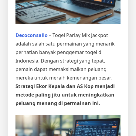
Decoconsailo
– Togel Parlay Mix Jackpot
adalah salah satu permainan yang menarik
perhatian banyak penggemar togel di
Indonesia. Dengan strategi yang tepat,
pemain dapat memaksimalkan peluang
mereka untuk meraih kemenangan besar.
Strategi Ekor Kepala dan AS Kop menjadi
metode paling jitu untuk meningkatkan
peluang menang di permainan ini.