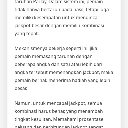
taruhan Parlay. Dalam sistem ini, pemain
tidak hanya bertaruh pada hasil, tetapi juga
memiliki kesempatan untuk mengincar
jackpot besar dengan memilih kombinasi
yang tepat.
Mekanismenya bekerja seperti ini: jika
pemain memasang taruhan dengan
beberapa angka dan satu atau lebih dari
angka tersebut memenangkan jackpot, maka
pemain berhak menerima hadiah yang lebih
besar.
Namun, untuk mencapai jackpot, semua
kombinasi harus benar, yang menambah
tingkat kesulitan. Memahami prosentase
peluang dan perhitungan jackpot sangat