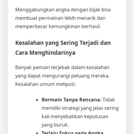
Menggabungkan angka dengan bijak bisa
membuat permainan lebih menarik dan
memperbesar kemungkinan berhasil.
Kesalahan yang Sering Terjadi dan
Cara Menghindarinya
Banyak pemain terjebak dalam kesalahan
yang dapat mengurangi peluang mereka.
Kesalahan umum meliputi:
Bermain Tanpa Rencana
: Tidak
memiliki strategi yang jelas sering
kali menyebabkan keputusan
yang buruk.
Terlalu Fokus pada Angka