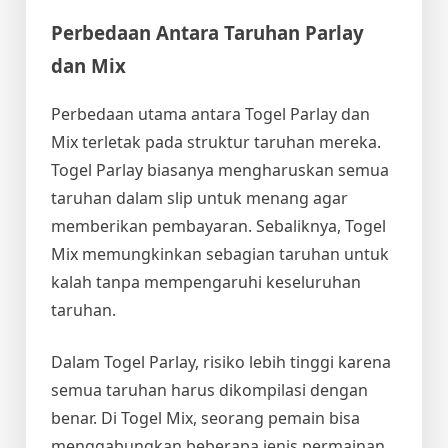
Perbedaan Antara Taruhan Parlay
dan Mix
Perbedaan utama antara Togel Parlay dan
Mix terletak pada struktur taruhan mereka.
Togel Parlay biasanya mengharuskan semua
taruhan dalam slip untuk menang agar
memberikan pembayaran. Sebaliknya, Togel
Mix memungkinkan sebagian taruhan untuk
kalah tanpa mempengaruhi keseluruhan
taruhan.
Dalam Togel Parlay, risiko lebih tinggi karena
semua taruhan harus dikompilasi dengan
benar. Di Togel Mix, seorang pemain bisa
menggabungkan beberapa jenis permainan,