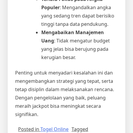
Populer
: Mengandalkan angka
yang sedang tren dapat berisiko
tinggi tanpa data pendukung.
Mengabaikan Manajemen
Uang
: Tidak mengatur budget
yang jelas bisa berujung pada
kerugian besar.
Penting untuk menyadari kesalahan ini dan
mengembangkan strategi yang tepat, serta
tetap disiplin dalam melaksanakan rencana.
Dengan pengelolaan yang baik, peluang
meraih jackpot bisa meningkat secara
signifikan.
Posted in
Togel Online
Tagged