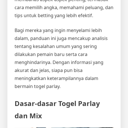
cara memilih angka, memahami peluang, dan
tips untuk betting yang lebih efektif.
Bagi mereka yang ingin menyelami lebih
dalam, panduan ini juga mencakup analisis
tentang kesalahan umum yang sering
dilakukan pemain baru serta cara
menghindarinya. Dengan informasi yang
akurat dan jelas, siapa pun bisa
meningkatkan keterampilannya dalam
bermain togel parlay.
Dasar-dasar Togel Parlay
dan Mix