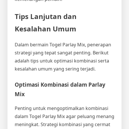
Tips Lanjutan dan
Kesalahan Umum
Dalam bermain Togel Parlay Mix, penerapan
strategi yang tepat sangat penting. Berikut
adalah tips untuk optimasi kombinasi serta
kesalahan umum yang sering terjadi.
Optimasi Kombinasi dalam Parlay
Mix
Penting untuk mengoptimalkan kombinasi
dalam Togel Parlay Mix agar peluang menang
meningkat. Strategi kombinasi yang cermat