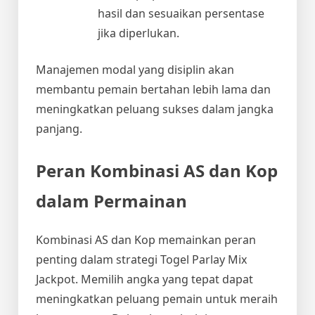
hasil dan sesuaikan persentase
jika diperlukan.
Manajemen modal yang disiplin akan
membantu pemain bertahan lebih lama dan
meningkatkan peluang sukses dalam jangka
panjang.
Peran Kombinasi AS dan Kop
dalam Permainan
Kombinasi AS dan Kop memainkan peran
penting dalam strategi Togel Parlay Mix
Jackpot. Memilih angka yang tepat dapat
meningkatkan peluang pemain untuk meraih