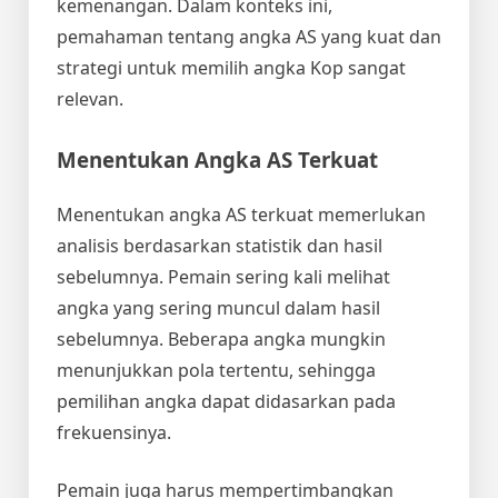
kemenangan. Dalam konteks ini,
pemahaman tentang angka AS yang kuat dan
strategi untuk memilih angka Kop sangat
relevan.
Menentukan Angka AS Terkuat
Menentukan angka AS terkuat memerlukan
analisis berdasarkan statistik dan hasil
sebelumnya. Pemain sering kali melihat
angka yang sering muncul dalam hasil
sebelumnya. Beberapa angka mungkin
menunjukkan pola tertentu, sehingga
pemilihan angka dapat didasarkan pada
frekuensinya.
Pemain juga harus mempertimbangkan