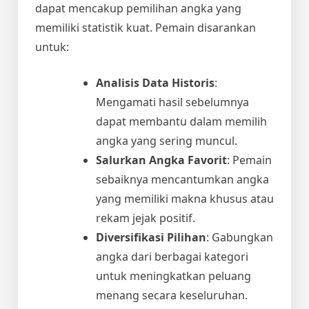
dapat mencakup pemilihan angka yang
memiliki statistik kuat. Pemain disarankan
untuk:
Analisis Data Historis
:
Mengamati hasil sebelumnya
dapat membantu dalam memilih
angka yang sering muncul.
Salurkan Angka Favorit
: Pemain
sebaiknya mencantumkan angka
yang memiliki makna khusus atau
rekam jejak positif.
Diversifikasi Pilihan
: Gabungkan
angka dari berbagai kategori
untuk meningkatkan peluang
menang secara keseluruhan.