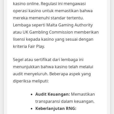
kasino online. Regulasi ini mengawasi
operasi kasino untuk memastikan bahwa
mereka memenuhi standar tertentu.
Lembaga seperti Malta Gaming Authority
atau UK Gambling Commission memberikan
lisensi kepada kasino yang sesuai dengan
kriteria Fair Play.
Segel atau sertifikat dari lembaga ini
menunjukkan bahwa kasino telah melalui
audit menyeluruh. Beberapa aspek yang
diperiksa meliputi:
Audit Keuangan:
Memastikan
transparansi dalam keuangan.
Keberlanjutan RNG: