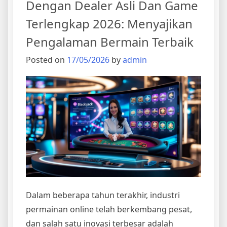
Dengan
Dengan Dealer Asli Dan Game
Sistem
Terlengkap 2026: Menyajikan
Fair
Play
Pengalaman Bermain Terbaik
Dan
Posted on
17/05/2026
by
admin
RTP
Tinggi:
Pengala
Judi
Yang
Aman
dan
Mengunt
Dalam beberapa tahun terakhir, industri
permainan online telah berkembang pesat,
dan salah satu inovasi terbesar adalah