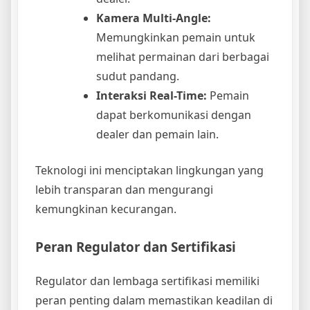
Kamera Multi-Angle:
Memungkinkan pemain untuk
melihat permainan dari berbagai
sudut pandang.
Interaksi Real-Time:
Pemain
dapat berkomunikasi dengan
dealer dan pemain lain.
Teknologi ini menciptakan lingkungan yang
lebih transparan dan mengurangi
kemungkinan kecurangan.
Peran Regulator dan Sertifikasi
Regulator dan lembaga sertifikasi memiliki
peran penting dalam memastikan keadilan di