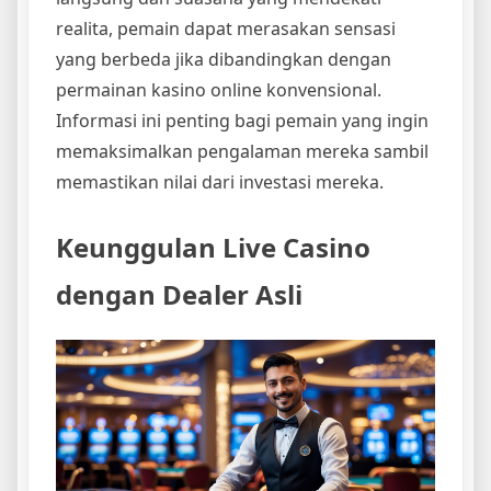
realita, pemain dapat merasakan sensasi
yang berbeda jika dibandingkan dengan
permainan kasino online konvensional.
Informasi ini penting bagi pemain yang ingin
memaksimalkan pengalaman mereka sambil
memastikan nilai dari investasi mereka.
Keunggulan Live Casino
dengan Dealer Asli