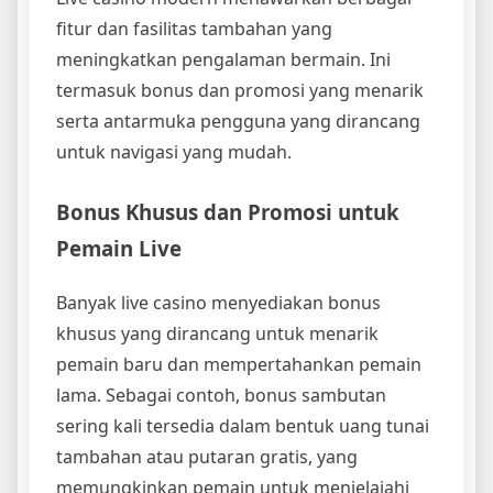
fitur dan fasilitas tambahan yang
meningkatkan pengalaman bermain. Ini
termasuk bonus dan promosi yang menarik
serta antarmuka pengguna yang dirancang
untuk navigasi yang mudah.
Bonus Khusus dan Promosi untuk
Pemain Live
Banyak live casino menyediakan bonus
khusus yang dirancang untuk menarik
pemain baru dan mempertahankan pemain
lama. Sebagai contoh, bonus sambutan
sering kali tersedia dalam bentuk uang tunai
tambahan atau putaran gratis, yang
memungkinkan pemain untuk menjelajahi