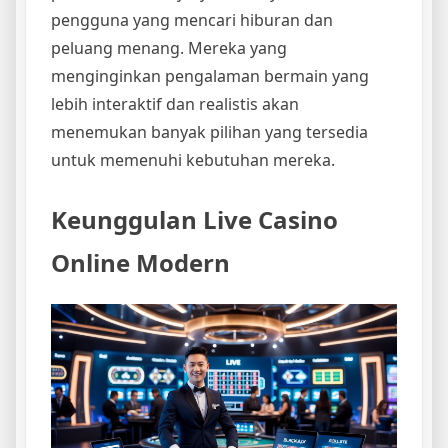
pengguna yang mencari hiburan dan
peluang menang. Mereka yang
menginginkan pengalaman bermain yang
lebih interaktif dan realistis akan
menemukan banyak pilihan yang tersedia
untuk memenuhi kebutuhan mereka.
Keunggulan Live Casino
Online Modern