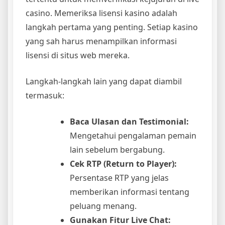
casino. Memeriksa lisensi kasino adalah
langkah pertama yang penting. Setiap kasino
yang sah harus menampilkan informasi
lisensi di situs web mereka.
Langkah-langkah lain yang dapat diambil
termasuk:
Baca Ulasan dan Testimonial:
Mengetahui pengalaman pemain
lain sebelum bergabung.
Cek RTP (Return to Player):
Persentase RTP yang jelas
memberikan informasi tentang
peluang menang.
Gunakan Fitur Live Chat: