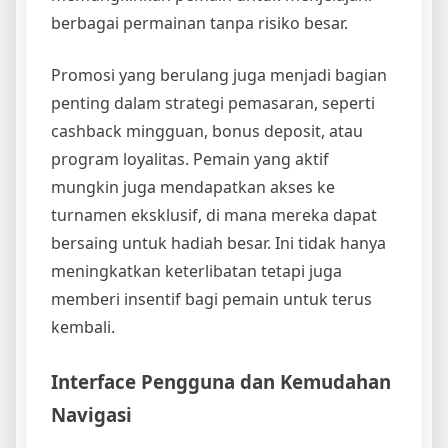
berbagai permainan tanpa risiko besar.
Promosi yang berulang juga menjadi bagian
penting dalam strategi pemasaran, seperti
cashback mingguan, bonus deposit, atau
program loyalitas. Pemain yang aktif
mungkin juga mendapatkan akses ke
turnamen eksklusif, di mana mereka dapat
bersaing untuk hadiah besar. Ini tidak hanya
meningkatkan keterlibatan tetapi juga
memberi insentif bagi pemain untuk terus
kembali.
Interface Pengguna dan Kemudahan
Navigasi