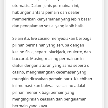
otomatis. Dalam jenis permainan ini,
hubungan antara pemain dan dealer
memberikan kenyamanan yang lebih besar
dan pengalaman sosial yang lebih baik.
Selain itu, live casino menyediakan berbagai
pilihan permainan yang serupa dengan
kasino fisik, seperti blackjack, roulette, dan
baccarat. Masing-masing permainan ini
diatur dengan aturan yang sama seperti di
casino, menghilangkan kecemasan yang
mungkin dirasakan pemain baru. Kelebihan
ini memastikan bahwa live casino adalah
pilihan menarik bagi pemain yang
menginginkan keaslian dan pengalaman
bermain yang kaya.