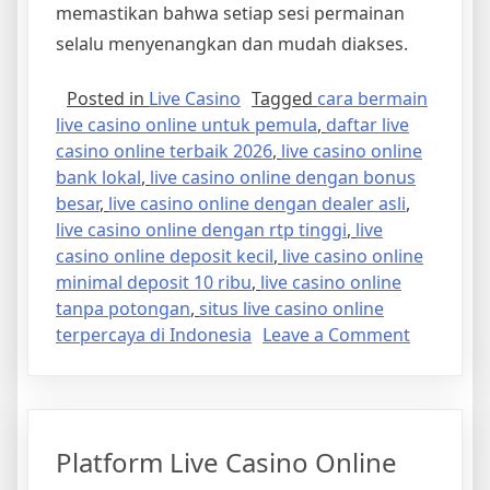
memastikan bahwa setiap sesi permainan
selalu menyenangkan dan mudah diakses.
Posted in
Live Casino
Tagged
cara bermain
live casino online untuk pemula
,
daftar live
casino online terbaik 2026
,
live casino online
bank lokal
,
live casino online dengan bonus
besar
,
live casino online dengan dealer asli
,
live casino online dengan rtp tinggi
,
live
casino online deposit kecil
,
live casino online
minimal deposit 10 ribu
,
live casino online
tanpa potongan
,
situs live casino online
on
terpercaya di Indonesia
Leave a Comment
Live
Casino
Online
Dealer
Platform Live Casino Online
Asli