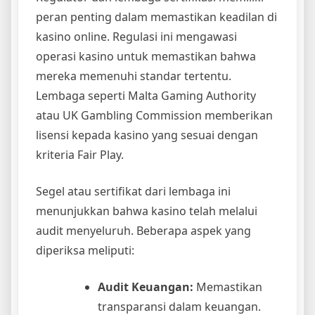
peran penting dalam memastikan keadilan di
kasino online. Regulasi ini mengawasi
operasi kasino untuk memastikan bahwa
mereka memenuhi standar tertentu.
Lembaga seperti Malta Gaming Authority
atau UK Gambling Commission memberikan
lisensi kepada kasino yang sesuai dengan
kriteria Fair Play.
Segel atau sertifikat dari lembaga ini
menunjukkan bahwa kasino telah melalui
audit menyeluruh. Beberapa aspek yang
diperiksa meliputi:
Audit Keuangan:
Memastikan
transparansi dalam keuangan.