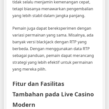
tidak selalu menjamin kemenangan cepat,
tetapi biasanya menawarkan pengembalian
yang lebih stabil dalam jangka panjang.
Pemain juga dapat bereksperimen dengan
variasi permainan yang sama. Misalnya, ada
banyak versi blackjack dengan RTP yang
berbeda. Dengan menggunakan data RTP
sebagai panduan, pemain dapat merancang
strategi yang lebih efektif untuk permainan
yang mereka pilih.
Fitur dan Fasilitas
Tambahan pada Live Casino
Modern