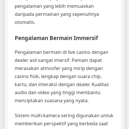
pengalaman yang lebih memuaskan
daripada permainan yang sepenuhnya
otomatis.
Pengalaman Bermain Immersif
Pengalaman bermain di live casino dengan
dealer asli sangat imersif. Pemain dapat
merasakan atmosfer yang mirip dengan
casino fisik, lengkap dengan suara chip,
kartu, dan interaksi dengan dealer. Kualitas
audio dan video yang tinggi membantu
menciptakan suasana yang nyata.
Sistem multi-kamera sering digunakan untuk
memberikan perspektif yang berbeda saat