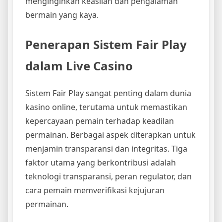
menginginkan keaslian dan pengalaman
bermain yang kaya.
Penerapan Sistem Fair Play
dalam Live Casino
Sistem Fair Play sangat penting dalam dunia
kasino online, terutama untuk memastikan
kepercayaan pemain terhadap keadilan
permainan. Berbagai aspek diterapkan untuk
menjamin transparansi dan integritas. Tiga
faktor utama yang berkontribusi adalah
teknologi transparansi, peran regulator, dan
cara pemain memverifikasi kejujuran
permainan.