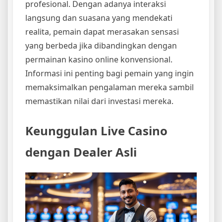
profesional. Dengan adanya interaksi
langsung dan suasana yang mendekati
realita, pemain dapat merasakan sensasi
yang berbeda jika dibandingkan dengan
permainan kasino online konvensional.
Informasi ini penting bagi pemain yang ingin
memaksimalkan pengalaman mereka sambil
memastikan nilai dari investasi mereka.
Keunggulan Live Casino
dengan Dealer Asli