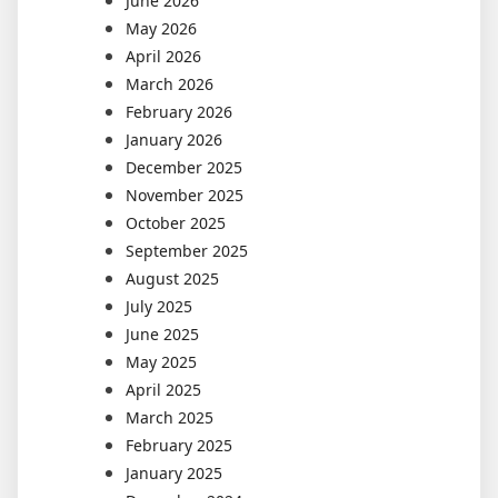
June 2026
May 2026
April 2026
March 2026
February 2026
January 2026
December 2025
November 2025
October 2025
September 2025
August 2025
July 2025
June 2025
May 2025
April 2025
March 2025
February 2025
January 2025