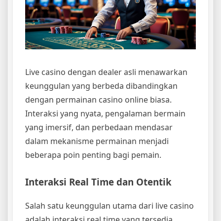
Live casino dengan dealer asli menawarkan
keunggulan yang berbeda dibandingkan
dengan permainan casino online biasa.
Interaksi yang nyata, pengalaman bermain
yang imersif, dan perbedaan mendasar
dalam mekanisme permainan menjadi
beberapa poin penting bagi pemain.
Interaksi Real Time dan Otentik
Salah satu keunggulan utama dari live casino
adalah interaksi real time yang tersedia