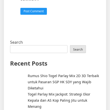
Search
Search
Recent Posts
Rumus Shio Togel Parlay Mix 2D 3D Terbaik
untuk Pasaran SGP HK SDY yang Wajib
Diketahui
Togel Parlay Mix Jackpot: Strategi Ekor
Kepala dan AS Kop Paling Jitu untuk
Menang