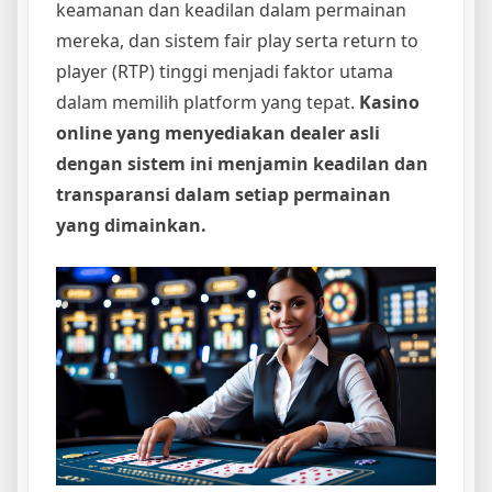
keamanan dan keadilan dalam permainan
mereka, dan sistem fair play serta return to
player (RTP) tinggi menjadi faktor utama
dalam memilih platform yang tepat.
Kasino
online yang menyediakan dealer asli
dengan sistem ini menjamin keadilan dan
transparansi dalam setiap permainan
yang dimainkan.