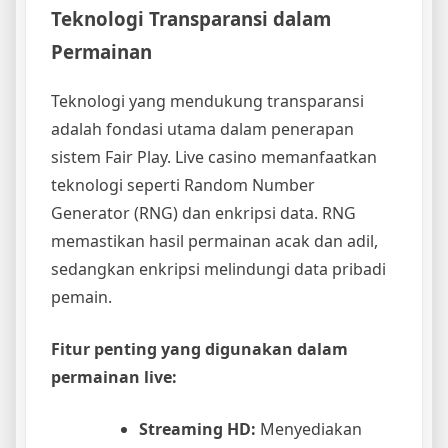
Teknologi Transparansi dalam
Permainan
Teknologi yang mendukung transparansi
adalah fondasi utama dalam penerapan
sistem Fair Play. Live casino memanfaatkan
teknologi seperti Random Number
Generator (RNG) dan enkripsi data. RNG
memastikan hasil permainan acak dan adil,
sedangkan enkripsi melindungi data pribadi
pemain.
Fitur penting yang digunakan dalam
permainan live:
Streaming HD:
Menyediakan