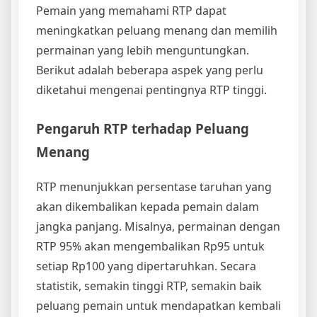
Pemain yang memahami RTP dapat
meningkatkan peluang menang dan memilih
permainan yang lebih menguntungkan.
Berikut adalah beberapa aspek yang perlu
diketahui mengenai pentingnya RTP tinggi.
Pengaruh RTP terhadap Peluang
Menang
RTP menunjukkan persentase taruhan yang
akan dikembalikan kepada pemain dalam
jangka panjang. Misalnya, permainan dengan
RTP 95% akan mengembalikan Rp95 untuk
setiap Rp100 yang dipertaruhkan. Secara
statistik, semakin tinggi RTP, semakin baik
peluang pemain untuk mendapatkan kembali