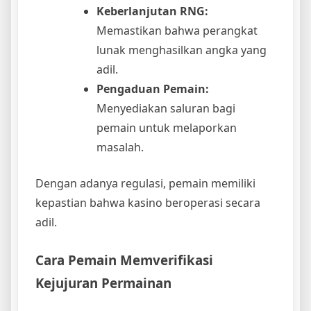
Keberlanjutan RNG:
Memastikan bahwa perangkat
lunak menghasilkan angka yang
adil.
Pengaduan Pemain:
Menyediakan saluran bagi
pemain untuk melaporkan
masalah.
Dengan adanya regulasi, pemain memiliki
kepastian bahwa kasino beroperasi secara
adil.
Cara Pemain Memverifikasi
Kejujuran Permainan