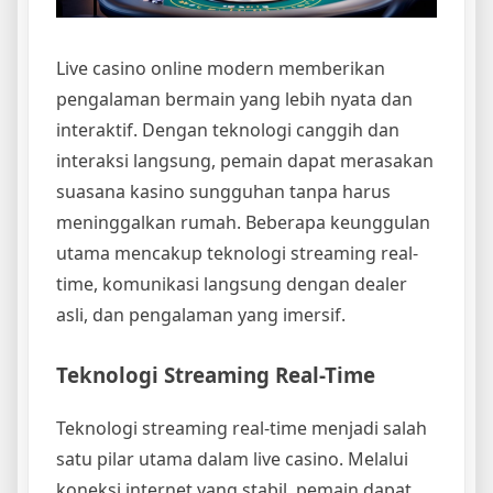
Live casino online modern memberikan
pengalaman bermain yang lebih nyata dan
interaktif. Dengan teknologi canggih dan
interaksi langsung, pemain dapat merasakan
suasana kasino sungguhan tanpa harus
meninggalkan rumah. Beberapa keunggulan
utama mencakup teknologi streaming real-
time, komunikasi langsung dengan dealer
asli, dan pengalaman yang imersif.
Teknologi Streaming Real-Time
Teknologi streaming real-time menjadi salah
satu pilar utama dalam live casino. Melalui
koneksi internet yang stabil, pemain dapat