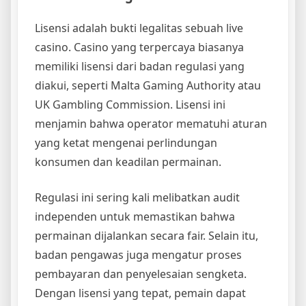
Lisensi adalah bukti legalitas sebuah live
casino. Casino yang terpercaya biasanya
memiliki lisensi dari badan regulasi yang
diakui, seperti Malta Gaming Authority atau
UK Gambling Commission. Lisensi ini
menjamin bahwa operator mematuhi aturan
yang ketat mengenai perlindungan
konsumen dan keadilan permainan.
Regulasi ini sering kali melibatkan audit
independen untuk memastikan bahwa
permainan dijalankan secara fair. Selain itu,
badan pengawas juga mengatur proses
pembayaran dan penyelesaian sengketa.
Dengan lisensi yang tepat, pemain dapat