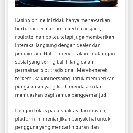
Kasino online ini tidak hanya menawarkan
berbagai permainan seperti blackjack,
roulette, dan poker, tetapi juga memberikan
interaksi langsung dengan dealer dan
pemain lain. Hal ini menciptakan lingkungan
sosial yang sering kali hilang dalam
permainan slot tradisional. Merek-merek
terkemuka kini bersaing untuk memberikan
pengalaman yang lebih mendalam dan
memuaskan bagi semua penggemar judi.
Dengan fokus pada kualitas dan inovasi,
platform ini menjanjikan banyak hal untuk
pengguna yang mencari hiburan dan