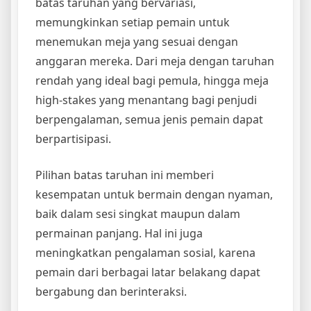
batas taruhan yang bervariasi,
memungkinkan setiap pemain untuk
menemukan meja yang sesuai dengan
anggaran mereka. Dari meja dengan taruhan
rendah yang ideal bagi pemula, hingga meja
high-stakes yang menantang bagi penjudi
berpengalaman, semua jenis pemain dapat
berpartisipasi.
Pilihan batas taruhan ini memberi
kesempatan untuk bermain dengan nyaman,
baik dalam sesi singkat maupun dalam
permainan panjang. Hal ini juga
meningkatkan pengalaman sosial, karena
pemain dari berbagai latar belakang dapat
bergabung dan berinteraksi.