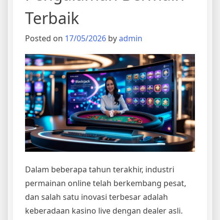
Terbaik
Posted on
17/05/2026
by
admin
Dalam beberapa tahun terakhir, industri
permainan online telah berkembang pesat,
dan salah satu inovasi terbesar adalah
keberadaan kasino live dengan dealer asli.