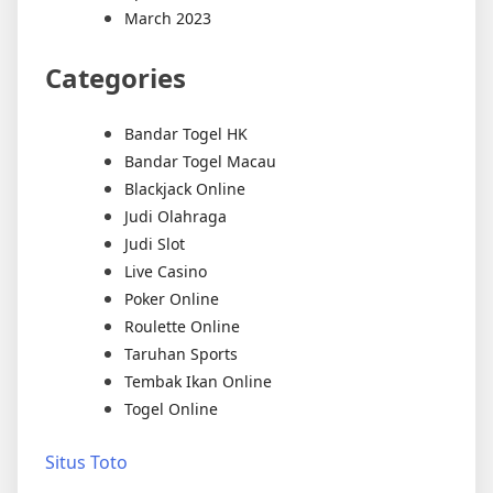
March 2023
Categories
Bandar Togel HK
Bandar Togel Macau
Blackjack Online
Judi Olahraga
Judi Slot
Live Casino
Poker Online
Roulette Online
Taruhan Sports
Tembak Ikan Online
Togel Online
Situs Toto