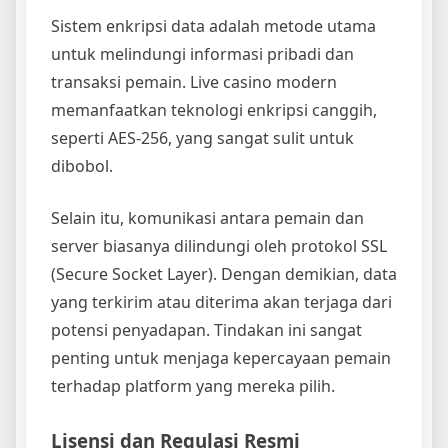
Sistem enkripsi data adalah metode utama
untuk melindungi informasi pribadi dan
transaksi pemain. Live casino modern
memanfaatkan teknologi enkripsi canggih,
seperti AES-256, yang sangat sulit untuk
dibobol.
Selain itu, komunikasi antara pemain dan
server biasanya dilindungi oleh protokol SSL
(Secure Socket Layer). Dengan demikian, data
yang terkirim atau diterima akan terjaga dari
potensi penyadapan. Tindakan ini sangat
penting untuk menjaga kepercayaan pemain
terhadap platform yang mereka pilih.
Lisensi dan Regulasi Resmi