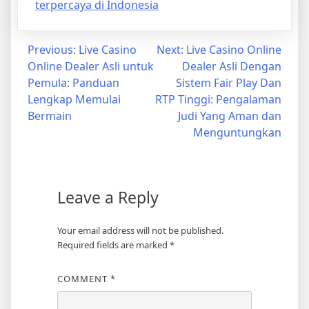
terpercaya di Indonesia
Post
Previous:
Live Casino
Next:
Live Casino Online
Online Dealer Asli untuk
Dealer Asli Dengan
navigation
Pemula: Panduan
Sistem Fair Play Dan
Lengkap Memulai
RTP Tinggi: Pengalaman
Bermain
Judi Yang Aman dan
Menguntungkan
Leave a Reply
Your email address will not be published.
Required fields are marked
*
COMMENT
*