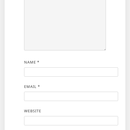
NAME
*
EMAIL
*
WEBSITE