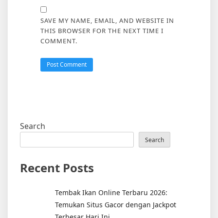
SAVE MY NAME, EMAIL, AND WEBSITE IN
THIS BROWSER FOR THE NEXT TIME I
COMMENT.
Search
Search
Recent Posts
Tembak Ikan Online Terbaru 2026:
Temukan Situs Gacor dengan Jackpot
Terbesar Hari Ini