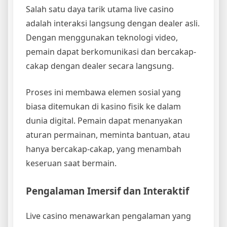
Salah satu daya tarik utama live casino
adalah interaksi langsung dengan dealer asli.
Dengan menggunakan teknologi video,
pemain dapat berkomunikasi dan bercakap-
cakap dengan dealer secara langsung.
Proses ini membawa elemen sosial yang
biasa ditemukan di kasino fisik ke dalam
dunia digital. Pemain dapat menanyakan
aturan permainan, meminta bantuan, atau
hanya bercakap-cakap, yang menambah
keseruan saat bermain.
Pengalaman Imersif dan Interaktif
Live casino menawarkan pengalaman yang