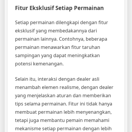
Fitur Eksklusif Setiap Permainan
Setiap permainan dilengkapi dengan fitur
eksklusif yang membedakannya dari
permainan lainnya. Contohnya, beberapa
permainan menawarkan fitur taruhan
sampingan yang dapat meningkatkan
potensi kemenangan.
Selain itu, interaksi dengan dealer asli
menambah elemen realisme, dengan dealer
yang menjelaskan aturan dan memberikan
tips selama permainan. Fitur ini tidak hanya
membuat permainan lebih menyenangkan,
tetapi juga membantu pemain memahami
mekanisme setiap permainan dengan lebih