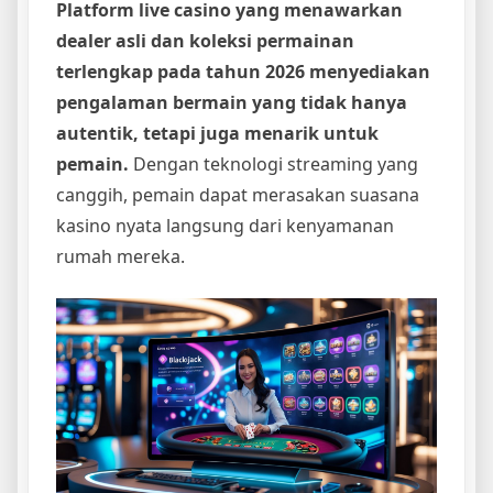
Platform live casino yang menawarkan
dealer asli dan koleksi permainan
terlengkap pada tahun 2026 menyediakan
pengalaman bermain yang tidak hanya
autentik, tetapi juga menarik untuk
pemain.
Dengan teknologi streaming yang
canggih, pemain dapat merasakan suasana
kasino nyata langsung dari kenyamanan
rumah mereka.