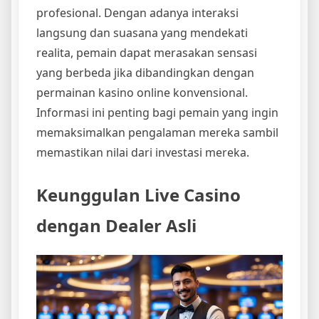
profesional. Dengan adanya interaksi
langsung dan suasana yang mendekati
realita, pemain dapat merasakan sensasi
yang berbeda jika dibandingkan dengan
permainan kasino online konvensional.
Informasi ini penting bagi pemain yang ingin
memaksimalkan pengalaman mereka sambil
memastikan nilai dari investasi mereka.
Keunggulan Live Casino
dengan Dealer Asli