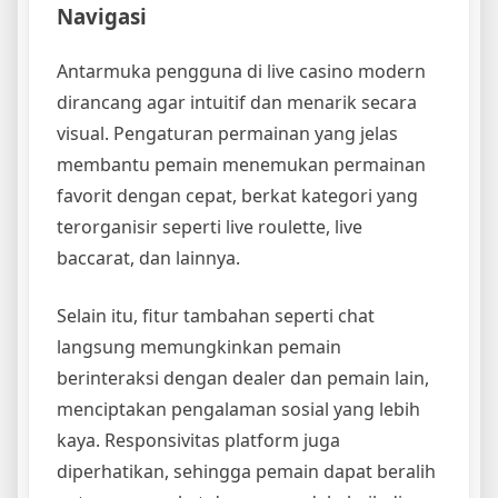
Navigasi
Antarmuka pengguna di live casino modern
dirancang agar intuitif dan menarik secara
visual. Pengaturan permainan yang jelas
membantu pemain menemukan permainan
favorit dengan cepat, berkat kategori yang
terorganisir seperti live roulette, live
baccarat, dan lainnya.
Selain itu, fitur tambahan seperti chat
langsung memungkinkan pemain
berinteraksi dengan dealer dan pemain lain,
menciptakan pengalaman sosial yang lebih
kaya. Responsivitas platform juga
diperhatikan, sehingga pemain dapat beralih