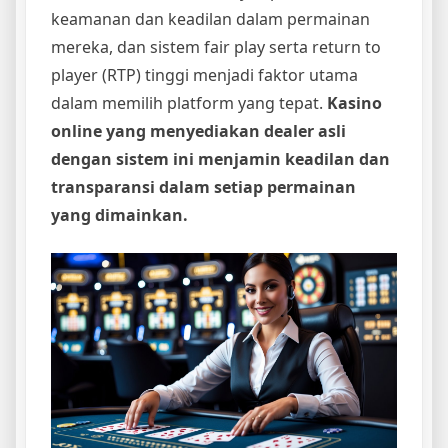
keamanan dan keadilan dalam permainan
mereka, dan sistem fair play serta return to
player (RTP) tinggi menjadi faktor utama
dalam memilih platform yang tepat.
Kasino
online yang menyediakan dealer asli
dengan sistem ini menjamin keadilan dan
transparansi dalam setiap permainan
yang dimainkan.