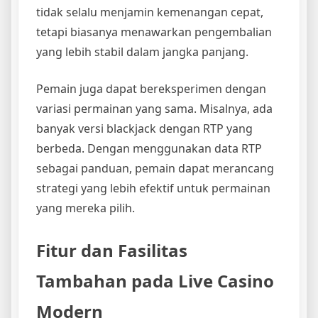
tidak selalu menjamin kemenangan cepat,
tetapi biasanya menawarkan pengembalian
yang lebih stabil dalam jangka panjang.
Pemain juga dapat bereksperimen dengan
variasi permainan yang sama. Misalnya, ada
banyak versi blackjack dengan RTP yang
berbeda. Dengan menggunakan data RTP
sebagai panduan, pemain dapat merancang
strategi yang lebih efektif untuk permainan
yang mereka pilih.
Fitur dan Fasilitas
Tambahan pada Live Casino
Modern