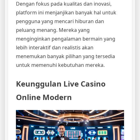
Dengan fokus pada kualitas dan inovasi,
platform ini menjanjikan banyak hal untuk
pengguna yang mencari hiburan dan
peluang menang. Mereka yang
menginginkan pengalaman bermain yang
lebih interaktif dan realistis akan
menemukan banyak pilihan yang tersedia
untuk memenuhi kebutuhan mereka.
Keunggulan Live Casino
Online Modern