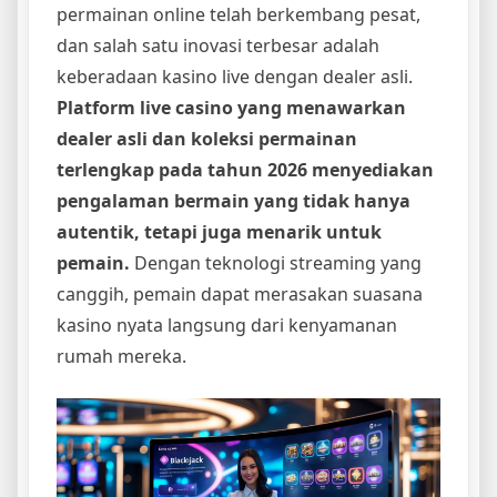
permainan online telah berkembang pesat,
dan salah satu inovasi terbesar adalah
keberadaan kasino live dengan dealer asli.
Platform live casino yang menawarkan
dealer asli dan koleksi permainan
terlengkap pada tahun 2026 menyediakan
pengalaman bermain yang tidak hanya
autentik, tetapi juga menarik untuk
pemain.
Dengan teknologi streaming yang
canggih, pemain dapat merasakan suasana
kasino nyata langsung dari kenyamanan
rumah mereka.