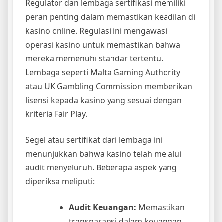
Regulator dan lembaga sertifikasi memiliki
peran penting dalam memastikan keadilan di
kasino online. Regulasi ini mengawasi
operasi kasino untuk memastikan bahwa
mereka memenuhi standar tertentu.
Lembaga seperti Malta Gaming Authority
atau UK Gambling Commission memberikan
lisensi kepada kasino yang sesuai dengan
kriteria Fair Play.
Segel atau sertifikat dari lembaga ini
menunjukkan bahwa kasino telah melalui
audit menyeluruh. Beberapa aspek yang
diperiksa meliputi:
Audit Keuangan:
Memastikan
transparansi dalam keuangan.