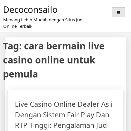
Skip
Decoconsailo
to
content
Menang Lebih Mudah dengan Situs Judi
Online Terbaik!
Tag:
cara bermain live
casino online untuk
pemula
Live Casino Online Dealer Asli
Dengan Sistem Fair Play Dan
RTP Tinggi: Pengalaman Judi