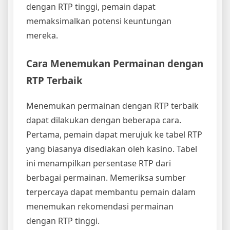
dengan RTP tinggi, pemain dapat
memaksimalkan potensi keuntungan
mereka.
Cara Menemukan Permainan dengan
RTP Terbaik
Menemukan permainan dengan RTP terbaik
dapat dilakukan dengan beberapa cara.
Pertama, pemain dapat merujuk ke tabel RTP
yang biasanya disediakan oleh kasino. Tabel
ini menampilkan persentase RTP dari
berbagai permainan. Memeriksa sumber
terpercaya dapat membantu pemain dalam
menemukan rekomendasi permainan
dengan RTP tinggi.