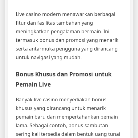
Live casino modern menawarkan berbagai
fitur dan fasilitas tambahan yang
meningkatkan pengalaman bermain. Ini
termasuk bonus dan promosi yang menarik
serta antarmuka pengguna yang dirancang
untuk navigasi yang mudah.
Bonus Khusus dan Promosi untuk
Pemain Live
Banyak live casino menyediakan bonus
khusus yang dirancang untuk menarik
pemain baru dan mempertahankan pemain
lama. Sebagai contoh, bonus sambutan
sering kali tersedia dalam bentuk uang tunai