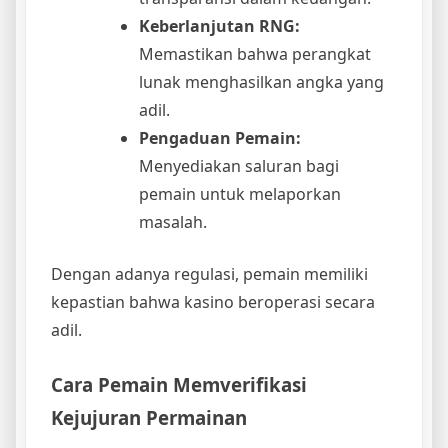
Keberlanjutan RNG:
Memastikan bahwa perangkat
lunak menghasilkan angka yang
adil.
Pengaduan Pemain:
Menyediakan saluran bagi
pemain untuk melaporkan
masalah.
Dengan adanya regulasi, pemain memiliki
kepastian bahwa kasino beroperasi secara
adil.
Cara Pemain Memverifikasi
Kejujuran Permainan