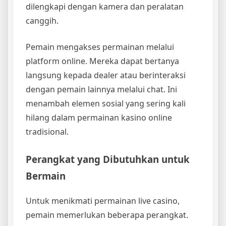
dilengkapi dengan kamera dan peralatan
canggih.
Pemain mengakses permainan melalui
platform online. Mereka dapat bertanya
langsung kepada dealer atau berinteraksi
dengan pemain lainnya melalui chat. Ini
menambah elemen sosial yang sering kali
hilang dalam permainan kasino online
tradisional.
Perangkat yang Dibutuhkan untuk
Bermain
Untuk menikmati permainan live casino,
pemain memerlukan beberapa perangkat.