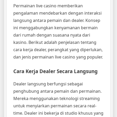
Permainan live casino memberikan
pengalaman mendebarkan dengan interaksi
langsung antara pemain dan dealer. Konsep
ini menggabungkan kenyamanan bermain
dari rumah dengan suasana nyata dari
kasino. Berikut adalah penjelasan tentang
cara kerja dealer, perangkat yang diperlukan,
dan jenis permainan live casino yang populer.
Cara Kerja Dealer Secara Langsung
Dealer langsung berfungsi sebagai
penghubung antara pemain dan permainan.
Mereka menggunakan teknologi streaming
untuk menyiarkan permainan secara real-
time. Dealer ini bekerja di studio khusus yang