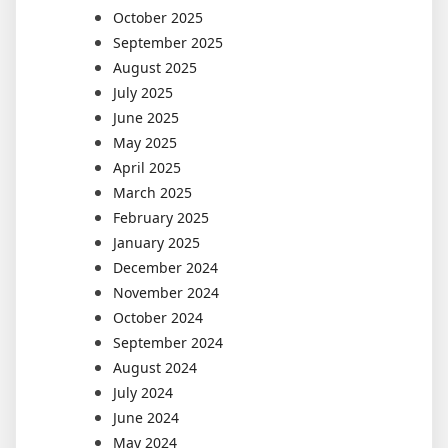
October 2025
September 2025
August 2025
July 2025
June 2025
May 2025
April 2025
March 2025
February 2025
January 2025
December 2024
November 2024
October 2024
September 2024
August 2024
July 2024
June 2024
May 2024