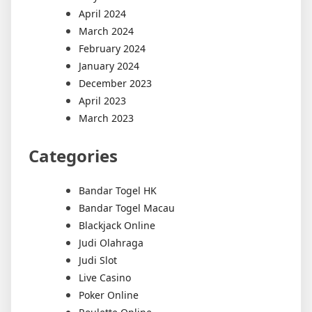
April 2024
March 2024
February 2024
January 2024
December 2023
April 2023
March 2023
Categories
Bandar Togel HK
Bandar Togel Macau
Blackjack Online
Judi Olahraga
Judi Slot
Live Casino
Poker Online