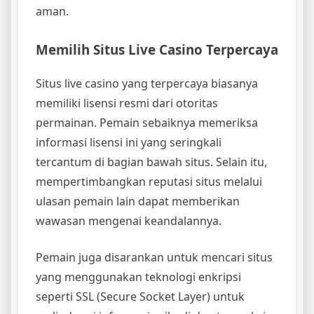
aman.
Memilih Situs Live Casino Terpercaya
Situs live casino yang terpercaya biasanya
memiliki lisensi resmi dari otoritas
permainan. Pemain sebaiknya memeriksa
informasi lisensi ini yang seringkali
tercantum di bagian bawah situs. Selain itu,
mempertimbangkan reputasi situs melalui
ulasan pemain lain dapat memberikan
wawasan mengenai keandalannya.
Pemain juga disarankan untuk mencari situs
yang menggunakan teknologi enkripsi
seperti SSL (Secure Socket Layer) untuk