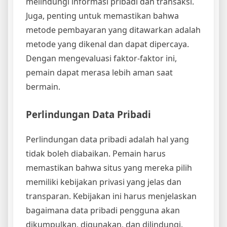
melindungi informasi pribadi dan transaksi.
Juga, penting untuk memastikan bahwa
metode pembayaran yang ditawarkan adalah
metode yang dikenal dan dapat dipercaya.
Dengan mengevaluasi faktor-faktor ini,
pemain dapat merasa lebih aman saat
bermain.
Perlindungan Data Pribadi
Perlindungan data pribadi adalah hal yang
tidak boleh diabaikan. Pemain harus
memastikan bahwa situs yang mereka pilih
memiliki kebijakan privasi yang jelas dan
transparan. Kebijakan ini harus menjelaskan
bagaimana data pribadi pengguna akan
dikumpulkan, digunakan, dan dilindungi.