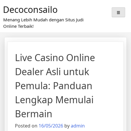
Skip
Decoconsailo
to
content
Menang Lebih Mudah dengan Situs Judi
Online Terbaik!
Live Casino Online
Dealer Asli untuk
Pemula: Panduan
Lengkap Memulai
Bermain
Posted on
16/05/2026
by
admin