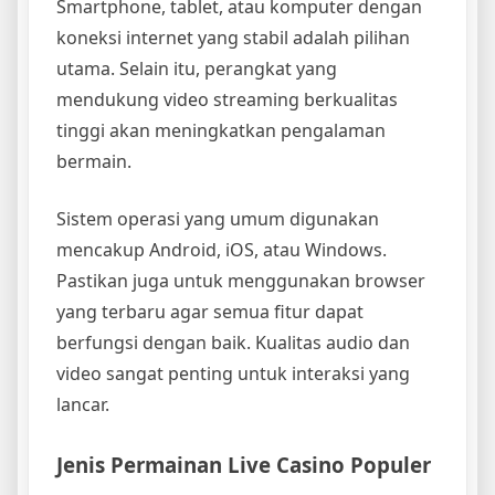
Smartphone, tablet, atau komputer dengan
koneksi internet yang stabil adalah pilihan
utama. Selain itu, perangkat yang
mendukung video streaming berkualitas
tinggi akan meningkatkan pengalaman
bermain.
Sistem operasi yang umum digunakan
mencakup Android, iOS, atau Windows.
Pastikan juga untuk menggunakan browser
yang terbaru agar semua fitur dapat
berfungsi dengan baik. Kualitas audio dan
video sangat penting untuk interaksi yang
lancar.
Jenis Permainan Live Casino Populer