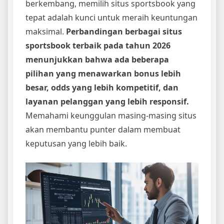
berkembang, memilih situs sportsbook yang
tepat adalah kunci untuk meraih keuntungan
maksimal.
Perbandingan berbagai situs
sportsbook terbaik pada tahun 2026
menunjukkan bahwa ada beberapa
pilihan yang menawarkan bonus lebih
besar, odds yang lebih kompetitif, dan
layanan pelanggan yang lebih responsif.
Memahami keunggulan masing-masing situs
akan membantu punter dalam membuat
keputusan yang lebih baik.