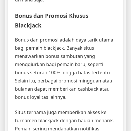
Bonus dan Promosi Khusus
Blackjack
Bonus dan promosi adalah daya tarik utama
bagi pemain blackjack. Banyak situs
menawarkan bonus sambutan yang
menggiurkan bagi pemain baru, seperti
bonus setoran 100% hingga batas tertentu.
Selain itu, berbagai promosi mingguan atau
bulanan dapat memberikan cashback atau
bonus loyalitas lainnya.
Situs ternama juga memberikan akses ke
turnamen blackjack dengan hadiah menarik.
Pemain sering mendapatkan notifikasi