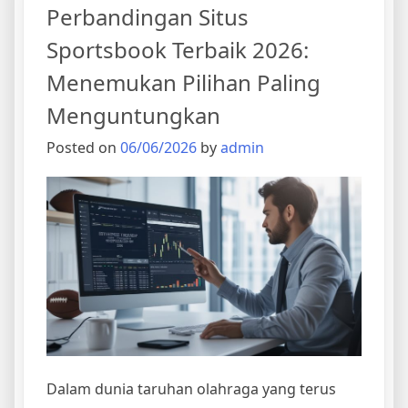
Perbandingan Situs
Terpercaya
2026
Sportsbook Terbaik 2026:
dengan
Menemukan Pilihan Paling
Pembayaran
Cepat
Menguntungkan
dan
Posted on
06/06/2026
by
admin
Aman
Dalam dunia taruhan olahraga yang terus