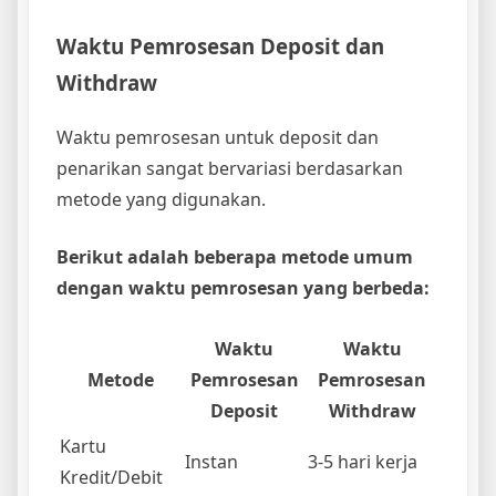
Waktu Pemrosesan Deposit dan
Withdraw
Waktu pemrosesan untuk deposit dan
penarikan sangat bervariasi berdasarkan
metode yang digunakan.
Berikut adalah beberapa metode umum
dengan waktu pemrosesan yang berbeda:
Waktu
Waktu
Metode
Pemrosesan
Pemrosesan
Deposit
Withdraw
Kartu
Instan
3-5 hari kerja
Kredit/Debit