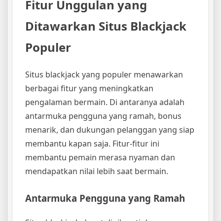
Fitur Unggulan yang
Ditawarkan Situs Blackjack
Populer
Situs blackjack yang populer menawarkan
berbagai fitur yang meningkatkan
pengalaman bermain. Di antaranya adalah
antarmuka pengguna yang ramah, bonus
menarik, dan dukungan pelanggan yang siap
membantu kapan saja. Fitur-fitur ini
membantu pemain merasa nyaman dan
mendapatkan nilai lebih saat bermain.
Antarmuka Pengguna yang Ramah