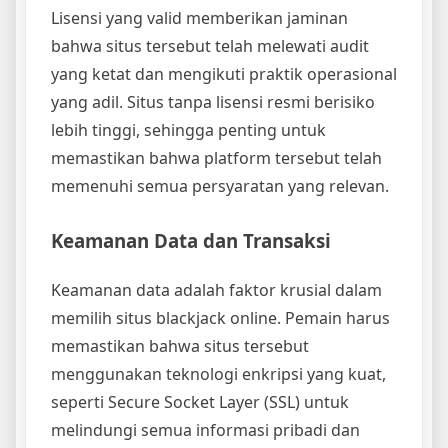
Lisensi yang valid memberikan jaminan
bahwa situs tersebut telah melewati audit
yang ketat dan mengikuti praktik operasional
yang adil. Situs tanpa lisensi resmi berisiko
lebih tinggi, sehingga penting untuk
memastikan bahwa platform tersebut telah
memenuhi semua persyaratan yang relevan.
Keamanan Data dan Transaksi
Keamanan data adalah faktor krusial dalam
memilih situs blackjack online. Pemain harus
memastikan bahwa situs tersebut
menggunakan teknologi enkripsi yang kuat,
seperti Secure Socket Layer (SSL) untuk
melindungi semua informasi pribadi dan