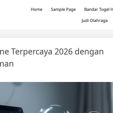
Home
Sample Page
Bandar Togel 
Judi Olahraga
line Terpercaya 2026 dengan
Aman