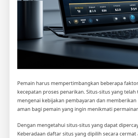
Pemain harus mempertimbangkan beberapa faktor sa
kecepatan proses penarikan. Situs-situs yang telah
mengenai kebijakan pembayaran dan memberikan l
aman bagi pemain yang ingin menikmati permainan 
Dengan mengetahui situs-situs yang dapat diperca
Keberadaan daftar situs yang dipilih secara cer