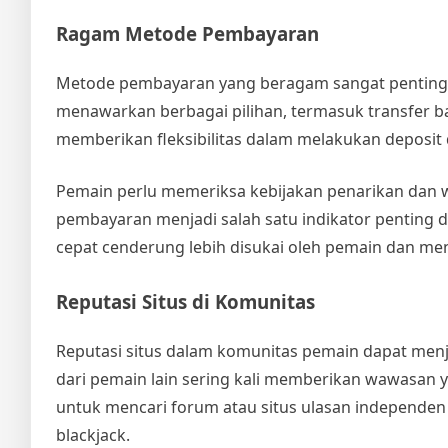
Ragam Metode Pembayaran
Metode pembayaran yang beragam sangat penting 
menawarkan berbagai pilihan, termasuk transfer ban
memberikan fleksibilitas dalam melakukan deposit 
Pemain perlu memeriksa kebijakan penarikan dan
pembayaran menjadi salah satu indikator penting 
cepat cenderung lebih disukai oleh pemain dan m
Reputasi Situs di Komunitas
Reputasi situs dalam komunitas pemain dapat menj
dari pemain lain sering kali memberikan wawasan
untuk mencari forum atau situs ulasan independ
blackjack.