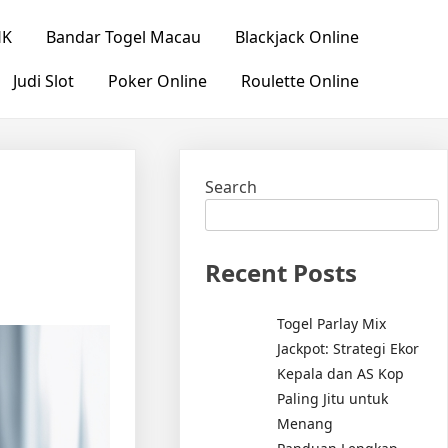
HK
Bandar Togel Macau
Blackjack Online
Judi Slot
Poker Online
Roulette Online
Search
Recent Posts
Togel Parlay Mix
Jackpot: Strategi Ekor
Kepala dan AS Kop
Paling Jitu untuk
Menang