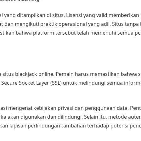
 yang ditampilkan di situs. Lisensi yang valid memberikan
t dan mengikuti praktik operasional yang adil. Situs tanpa 
mastikan bahwa platform tersebut telah memenuhi semua pe
 situs blackjack online. Pemain harus memastikan bahwa s
 Secure Socket Layer (SSL) untuk melindungi semua informa
asi mengenai kebijakan privasi dan penggunaan data. Pent
akan digunakan dan dilindungi. Selain itu, metode auten
n lapisan perlindungan tambahan terhadap potensi penc