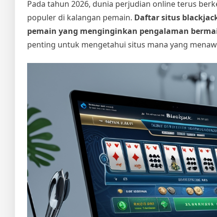
Pada tahun 2026, dunia perjudian online terus ber
populer di kalangan pemain.
Daftar situs blackja
pemain yang menginginkan pengalaman bermain
penting untuk mengetahui situs mana yang menawa