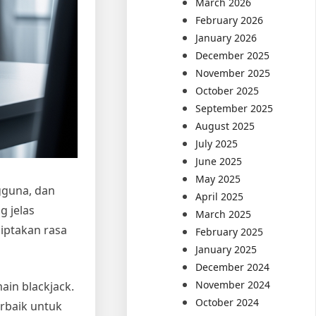
March 2026
February 2026
January 2026
December 2025
November 2025
October 2025
September 2025
August 2025
July 2025
June 2025
May 2025
gguna, dan
April 2025
g jelas
March 2025
iptakan rasa
February 2025
January 2025
December 2024
November 2024
ain blackjack.
October 2024
rbaik untuk