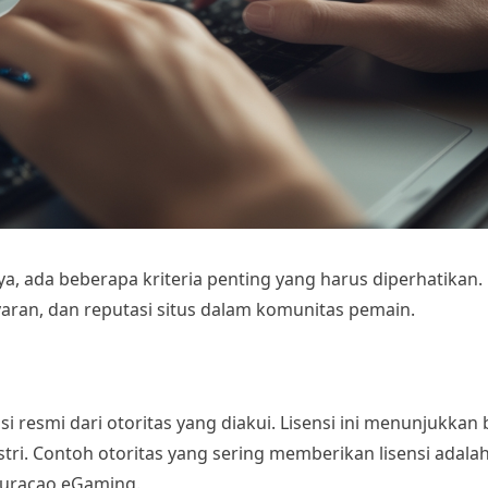
a, ada beberapa kriteria penting yang harus diperhatikan. K
yaran, dan reputasi situs dalam komunitas pemain.
si resmi dari otoritas yang diakui. Lisensi ini menunjukkan
ri. Contoh otoritas yang sering memberikan lisensi adala
Curacao eGaming.