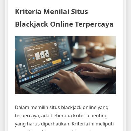
Kriteria Menilai Situs
Blackjack Online Terpercaya
Dalam memilih situs blackjack online yang
terpercaya, ada beberapa kriteria penting
yang harus diperhatikan. Kriteria ini meliputi