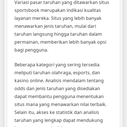
Variasi pasar taruhan yang ditawarkan situs
sportsbook merupakan indikasi kualitas
layanan mereka. Situs yang lebih banyak
menawarkan jenis taruhan, mulai dari
taruhan langsung hingga taruhan dalam
permainan, memberikan lebih banyak opsi
bagi pengguna.
Beberapa kategori yang sering tersedia
meliputi taruhan olahraga, esports, dan
kasino online. Analisis mendalam tentang
odds dan jenis taruhan yang disediakan
dapat membantu pengguna menentukan
situs mana yang menawarkan nilai terbaik.
Selain itu, akses ke statistik dan analisis
taruhan yang lengkap dapat mendukung