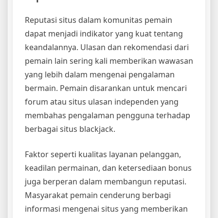
Reputasi situs dalam komunitas pemain
dapat menjadi indikator yang kuat tentang
keandalannya. Ulasan dan rekomendasi dari
pemain lain sering kali memberikan wawasan
yang lebih dalam mengenai pengalaman
bermain. Pemain disarankan untuk mencari
forum atau situs ulasan independen yang
membahas pengalaman pengguna terhadap
berbagai situs blackjack.
Faktor seperti kualitas layanan pelanggan,
keadilan permainan, dan ketersediaan bonus
juga berperan dalam membangun reputasi.
Masyarakat pemain cenderung berbagi
informasi mengenai situs yang memberikan