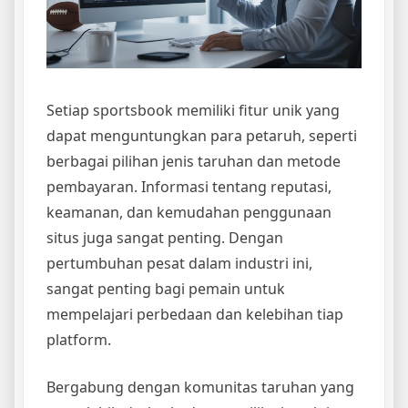
Setiap sportsbook memiliki fitur unik yang
dapat menguntungkan para petaruh, seperti
berbagai pilihan jenis taruhan dan metode
pembayaran. Informasi tentang reputasi,
keamanan, dan kemudahan penggunaan
situs juga sangat penting. Dengan
pertumbuhan pesat dalam industri ini,
sangat penting bagi pemain untuk
mempelajari perbedaan dan kelebihan tiap
platform.
Bergabung dengan komunitas taruhan yang