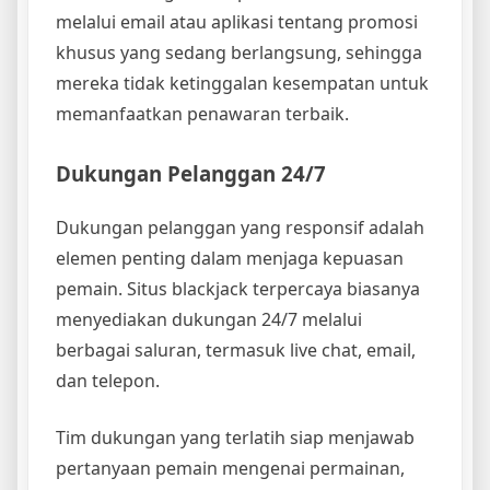
melalui email atau aplikasi tentang promosi
khusus yang sedang berlangsung, sehingga
mereka tidak ketinggalan kesempatan untuk
memanfaatkan penawaran terbaik.
Dukungan Pelanggan 24/7
Dukungan pelanggan yang responsif adalah
elemen penting dalam menjaga kepuasan
pemain. Situs blackjack terpercaya biasanya
menyediakan dukungan 24/7 melalui
berbagai saluran, termasuk live chat, email,
dan telepon.
Tim dukungan yang terlatih siap menjawab
pertanyaan pemain mengenai permainan,