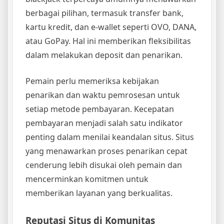
berbagai pilihan, termasuk transfer bank,
kartu kredit, dan e-wallet seperti OVO, DANA,
atau GoPay. Hal ini memberikan fleksibilitas
dalam melakukan deposit dan penarikan.
Pemain perlu memeriksa kebijakan
penarikan dan waktu pemrosesan untuk
setiap metode pembayaran. Kecepatan
pembayaran menjadi salah satu indikator
penting dalam menilai keandalan situs. Situs
yang menawarkan proses penarikan cepat
cenderung lebih disukai oleh pemain dan
mencerminkan komitmen untuk
memberikan layanan yang berkualitas.
Reputasi Situs di Komunitas