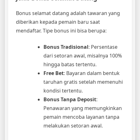
Bonus selamat datang adalah tawaran yang
diberikan kepada pemain baru saat
mendaftar. Tipe bonus ini bisa berupa:
Bonus Tradisional
: Persentase
dari setoran awal, misalnya 100%
hingga batas tertentu.
Free Bet
: Bayaran dalam bentuk
taruhan gratis setelah memenuhi
kondisi tertentu.
Bonus Tanpa Deposit
:
Penawaran yang memungkinkan
pemain mencoba layanan tanpa
melakukan setoran awal.