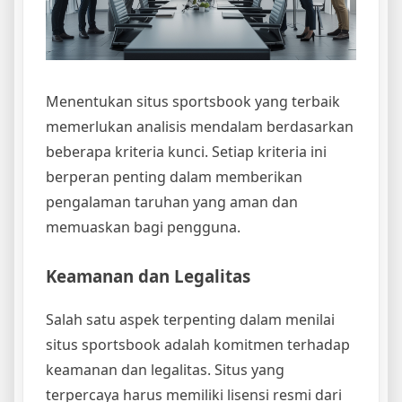
Menentukan situs sportsbook yang terbaik
memerlukan analisis mendalam berdasarkan
beberapa kriteria kunci. Setiap kriteria ini
berperan penting dalam memberikan
pengalaman taruhan yang aman dan
memuaskan bagi pengguna.
Keamanan dan Legalitas
Salah satu aspek terpenting dalam menilai
situs sportsbook adalah komitmen terhadap
keamanan dan legalitas. Situs yang
terpercaya harus memiliki lisensi resmi dari