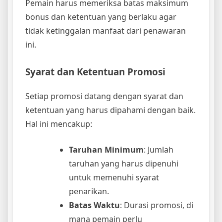
Pemain harus memeriksa batas maksimum
bonus dan ketentuan yang berlaku agar
tidak ketinggalan manfaat dari penawaran
ini.
Syarat dan Ketentuan Promosi
Setiap promosi datang dengan syarat dan
ketentuan yang harus dipahami dengan baik.
Hal ini mencakup:
Taruhan Minimum
: Jumlah
taruhan yang harus dipenuhi
untuk memenuhi syarat
penarikan.
Batas Waktu
: Durasi promosi, di
mana pemain perlu