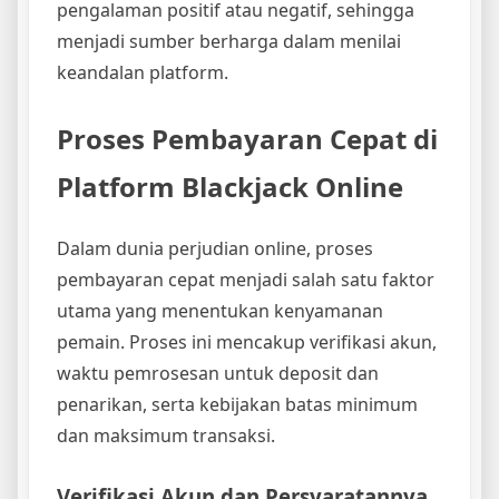
pengalaman positif atau negatif, sehingga
menjadi sumber berharga dalam menilai
keandalan platform.
Proses Pembayaran Cepat di
Platform Blackjack Online
Dalam dunia perjudian online, proses
pembayaran cepat menjadi salah satu faktor
utama yang menentukan kenyamanan
pemain. Proses ini mencakup verifikasi akun,
waktu pemrosesan untuk deposit dan
penarikan, serta kebijakan batas minimum
dan maksimum transaksi.
Verifikasi Akun dan Persyaratannya