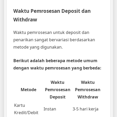
Waktu Pemrosesan Deposit dan
Withdraw
Waktu pemrosesan untuk deposit dan
penarikan sangat bervariasi berdasarkan
metode yang digunakan.
Berikut adalah beberapa metode umum
dengan waktu pemrosesan yang berbeda:
Waktu
Waktu
Metode
Pemrosesan
Pemrosesan
Deposit
Withdraw
Kartu
Instan
3-5 hari kerja
Kredit/Debit