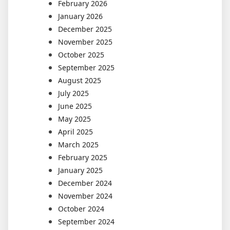
February 2026
January 2026
December 2025
November 2025
October 2025
September 2025
August 2025
July 2025
June 2025
May 2025
April 2025
March 2025
February 2025
January 2025
December 2024
November 2024
October 2024
September 2024