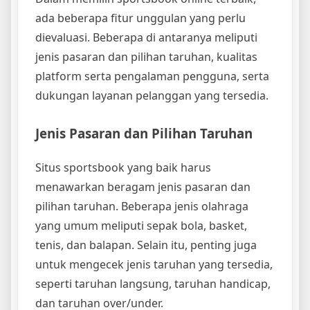
ada beberapa fitur unggulan yang perlu
dievaluasi. Beberapa di antaranya meliputi
jenis pasaran dan pilihan taruhan, kualitas
platform serta pengalaman pengguna, serta
dukungan layanan pelanggan yang tersedia.
Jenis Pasaran dan Pilihan Taruhan
Situs sportsbook yang baik harus
menawarkan beragam jenis pasaran dan
pilihan taruhan. Beberapa jenis olahraga
yang umum meliputi sepak bola, basket,
tenis, dan balapan. Selain itu, penting juga
untuk mengecek jenis taruhan yang tersedia,
seperti taruhan langsung, taruhan handicap,
dan taruhan over/under.