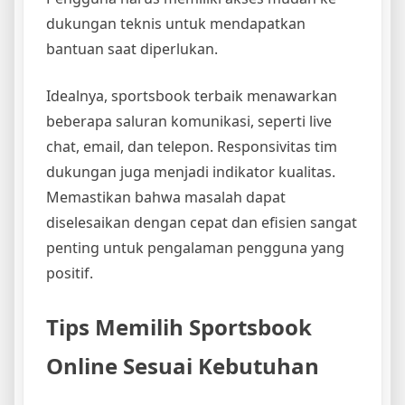
dukungan teknis untuk mendapatkan
bantuan saat diperlukan.
Idealnya, sportsbook terbaik menawarkan
beberapa saluran komunikasi, seperti live
chat, email, dan telepon. Responsivitas tim
dukungan juga menjadi indikator kualitas.
Memastikan bahwa masalah dapat
diselesaikan dengan cepat dan efisien sangat
penting untuk pengalaman pengguna yang
positif.
Tips Memilih Sportsbook
Online Sesuai Kebutuhan