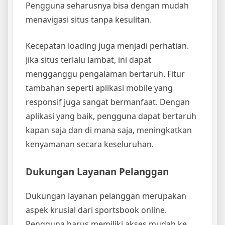
Pengguna seharusnya bisa dengan mudah
menavigasi situs tanpa kesulitan.
Kecepatan loading juga menjadi perhatian.
Jika situs terlalu lambat, ini dapat
mengganggu pengalaman bertaruh. Fitur
tambahan seperti aplikasi mobile yang
responsif juga sangat bermanfaat. Dengan
aplikasi yang baik, pengguna dapat bertaruh
kapan saja dan di mana saja, meningkatkan
kenyamanan secara keseluruhan.
Dukungan Layanan Pelanggan
Dukungan layanan pelanggan merupakan
aspek krusial dari sportsbook online.
Pengguna harus memiliki akses mudah ke