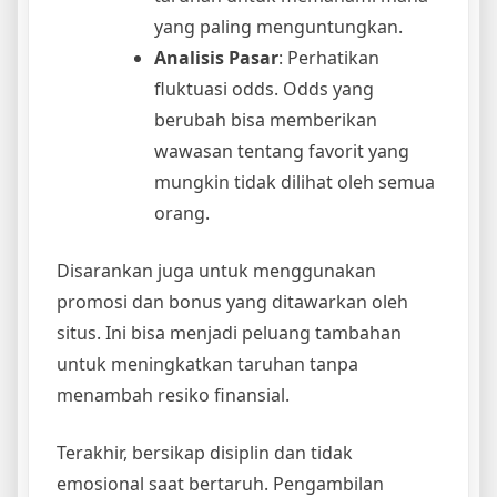
yang paling menguntungkan.
Analisis Pasar
: Perhatikan
fluktuasi odds. Odds yang
berubah bisa memberikan
wawasan tentang favorit yang
mungkin tidak dilihat oleh semua
orang.
Disarankan juga untuk menggunakan
promosi dan bonus yang ditawarkan oleh
situs. Ini bisa menjadi peluang tambahan
untuk meningkatkan taruhan tanpa
menambah resiko finansial.
Terakhir, bersikap disiplin dan tidak
emosional saat bertaruh. Pengambilan