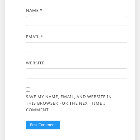
NAME
*
EMAIL
*
WEBSITE
SAVE MY NAME, EMAIL, AND WEBSITE IN
THIS BROWSER FOR THE NEXT TIME I
COMMENT.