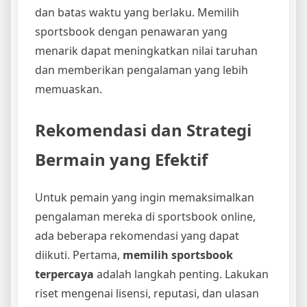
dan batas waktu yang berlaku. Memilih
sportsbook dengan penawaran yang
menarik dapat meningkatkan nilai taruhan
dan memberikan pengalaman yang lebih
memuaskan.
Rekomendasi dan Strategi
Bermain yang Efektif
Untuk pemain yang ingin memaksimalkan
pengalaman mereka di sportsbook online,
ada beberapa rekomendasi yang dapat
diikuti. Pertama,
memilih sportsbook
terpercaya
adalah langkah penting. Lakukan
riset mengenai lisensi, reputasi, dan ulasan