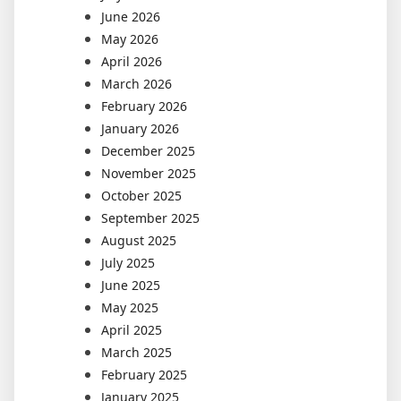
June 2026
May 2026
April 2026
March 2026
February 2026
January 2026
December 2025
November 2025
October 2025
September 2025
August 2025
July 2025
June 2025
May 2025
April 2025
March 2025
February 2025
January 2025