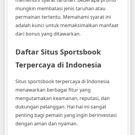
mungkin membatasi jenis taruhan atau
permainan tertentu. Memahami syarat ini
adalah kunci untuk memaksimalkan manfaat
dari bonus yang ditawarkan.
Daftar Situs Sportsbook
Terpercaya di Indonesia
Situs sportsbook terpercaya di Indonesia
menawarkan berbagai fitur yang
mengutamakan keamanan, reputasi, dan
dukungan pelanggan. Hal-hal ini sangat
penting bagi pemain yang ingin berinvestasi
dengan aman dan nyaman.