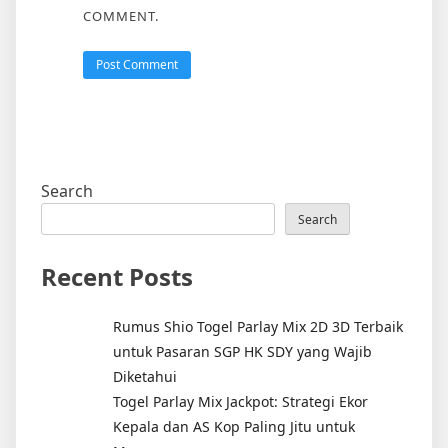
COMMENT.
Search
Search
Recent Posts
Rumus Shio Togel Parlay Mix 2D 3D Terbaik
untuk Pasaran SGP HK SDY yang Wajib
Diketahui
Togel Parlay Mix Jackpot: Strategi Ekor
Kepala dan AS Kop Paling Jitu untuk