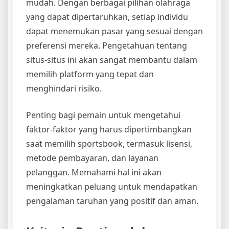
mudah. Dengan berbagai pilihan olahraga
yang dapat dipertaruhkan, setiap individu
dapat menemukan pasar yang sesuai dengan
preferensi mereka. Pengetahuan tentang
situs-situs ini akan sangat membantu dalam
memilih platform yang tepat dan
menghindari risiko.
Penting bagi pemain untuk mengetahui
faktor-faktor yang harus dipertimbangkan
saat memilih sportsbook, termasuk lisensi,
metode pembayaran, dan layanan
pelanggan. Memahami hal ini akan
meningkatkan peluang untuk mendapatkan
pengalaman taruhan yang positif dan aman.