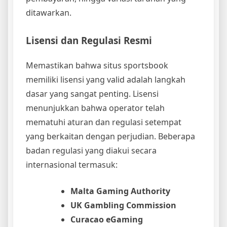
ditawarkan.
Lisensi dan Regulasi Resmi
Memastikan bahwa situs sportsbook
memiliki lisensi yang valid adalah langkah
dasar yang sangat penting. Lisensi
menunjukkan bahwa operator telah
mematuhi aturan dan regulasi setempat
yang berkaitan dengan perjudian. Beberapa
badan regulasi yang diakui secara
internasional termasuk:
Malta Gaming Authority
UK Gambling Commission
Curacao eGaming