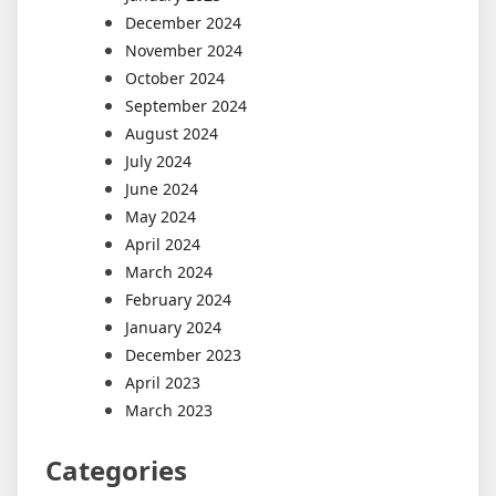
December 2024
November 2024
October 2024
September 2024
August 2024
July 2024
June 2024
May 2024
April 2024
March 2024
February 2024
January 2024
December 2023
April 2023
March 2023
Categories