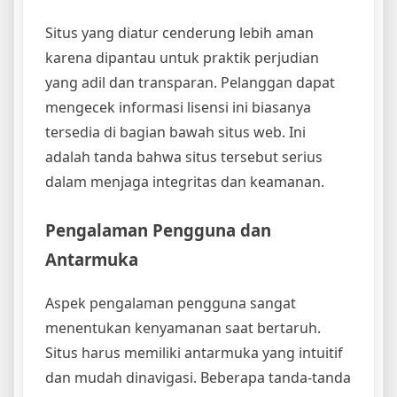
Situs yang diatur cenderung lebih aman
karena dipantau untuk praktik perjudian
yang adil dan transparan. Pelanggan dapat
mengecek informasi lisensi ini biasanya
tersedia di bagian bawah situs web. Ini
adalah tanda bahwa situs tersebut serius
dalam menjaga integritas dan keamanan.
Pengalaman Pengguna dan
Antarmuka
Aspek pengalaman pengguna sangat
menentukan kenyamanan saat bertaruh.
Situs harus memiliki antarmuka yang intuitif
dan mudah dinavigasi. Beberapa tanda-tanda