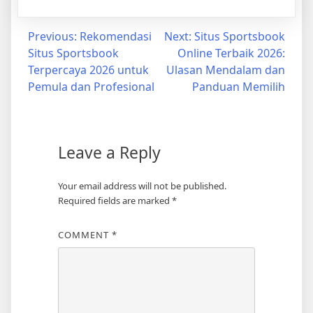
Post
Previous:
Rekomendasi
Next:
Situs Sportsbook
Situs Sportsbook
Online Terbaik 2026:
navigation
Terpercaya 2026 untuk
Ulasan Mendalam dan
Pemula dan Profesional
Panduan Memilih
Leave a Reply
Your email address will not be published.
Required fields are marked
*
COMMENT
*