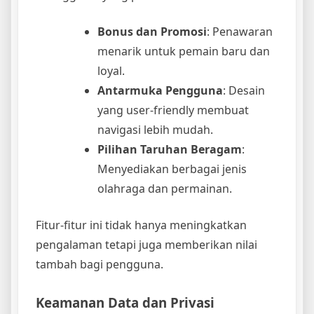
Bonus dan Promosi
: Penawaran
menarik untuk pemain baru dan
loyal.
Antarmuka Pengguna
: Desain
yang user-friendly membuat
navigasi lebih mudah.
Pilihan Taruhan Beragam
:
Menyediakan berbagai jenis
olahraga dan permainan.
Fitur-fitur ini tidak hanya meningkatkan
pengalaman tetapi juga memberikan nilai
tambah bagi pengguna.
Keamanan Data dan Privasi