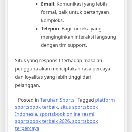
Email
: Komunikasi yang lebih
formal, baik untuk pertanyaan
kompleks.
Telepon
: Bagi mereka yang
menginginkan interaksi langsung
dengan tim support.
Situs yang responsif terhadap masalah
pengguna akan menciptakan rasa percaya
dan loyalitas yang lebih tinggi dari
pelanggan.
Posted in
Taruhan Sports
Tagged
platform
sportsbook terbaik
,
situs sportsbook
Indonesia
,
sportsbook online resmi
,
sportsbook terbaik 2026
,
sportsbook
terpercaya