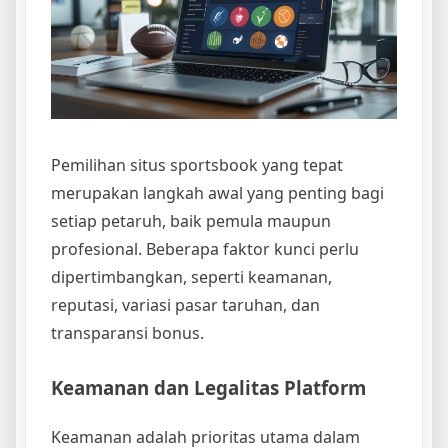
Pemilihan situs sportsbook yang tepat
merupakan langkah awal yang penting bagi
setiap petaruh, baik pemula maupun
profesional. Beberapa faktor kunci perlu
dipertimbangkan, seperti keamanan,
reputasi, variasi pasar taruhan, dan
transparansi bonus.
Keamanan dan Legalitas Platform
Keamanan adalah prioritas utama dalam