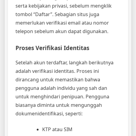
serta kebijakan privasi, sebelum mengklik
tombol “Daftar”. Sebagian situs juga
memerlukan verifikasi email atau nomor
telepon sebelum akun dapat digunakan.
Proses Verifikasi Identitas
Setelah akun terdaftar, langkah berikutnya
adalah verifikasi identitas. Proses ini
dirancang untuk memastikan bahwa
pengguna adalah individu yang sah dan
untuk menghindari penipuan. Pengguna
biasanya diminta untuk mengunggah
dokumenidentifikasi, seperti:
KTP atau SIM