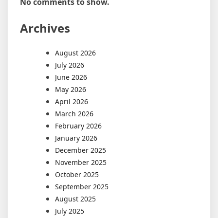
No comments to show.
Archives
August 2026
July 2026
June 2026
May 2026
April 2026
March 2026
February 2026
January 2026
December 2025
November 2025
October 2025
September 2025
August 2025
July 2025