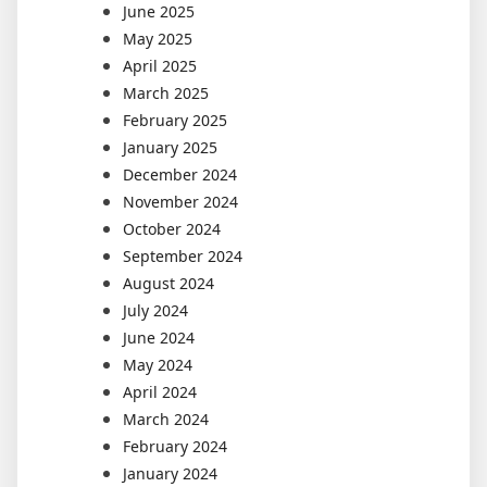
June 2025
May 2025
April 2025
March 2025
February 2025
January 2025
December 2024
November 2024
October 2024
September 2024
August 2024
July 2024
June 2024
May 2024
April 2024
March 2024
February 2024
January 2024