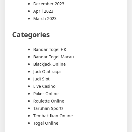
December 2023
April 2023
March 2023
Categories
Bandar Togel HK
Bandar Togel Macau
Blackjack Online
Judi Olahraga
Judi Slot
Live Casino
Poker Online
Roulette Online
Taruhan Sports
Tembak Ikan Online
Togel Online