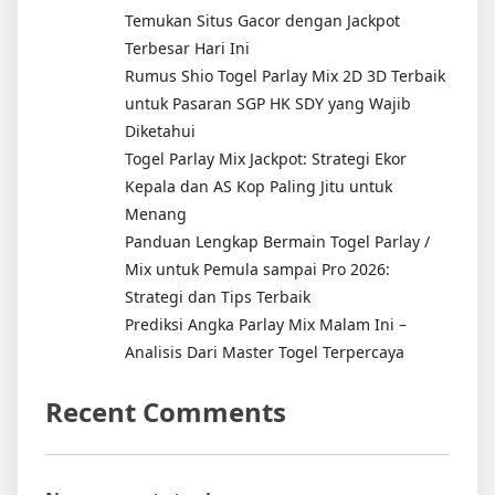
Temukan Situs Gacor dengan Jackpot
Terbesar Hari Ini
Rumus Shio Togel Parlay Mix 2D 3D Terbaik
untuk Pasaran SGP HK SDY yang Wajib
Diketahui
Togel Parlay Mix Jackpot: Strategi Ekor
Kepala dan AS Kop Paling Jitu untuk
Menang
Panduan Lengkap Bermain Togel Parlay /
Mix untuk Pemula sampai Pro 2026:
Strategi dan Tips Terbaik
Prediksi Angka Parlay Mix Malam Ini –
Analisis Dari Master Togel Terpercaya
Recent Comments