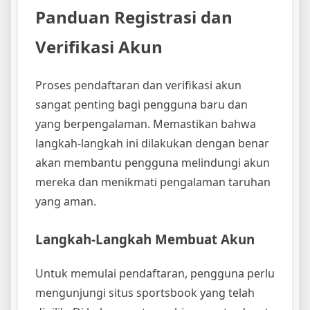
Panduan Registrasi dan
Verifikasi Akun
Proses pendaftaran dan verifikasi akun
sangat penting bagi pengguna baru dan
yang berpengalaman. Memastikan bahwa
langkah-langkah ini dilakukan dengan benar
akan membantu pengguna melindungi akun
mereka dan menikmati pengalaman taruhan
yang aman.
Langkah-Langkah Membuat Akun
Untuk memulai pendaftaran, pengguna perlu
mengunjungi situs sportsbook yang telah