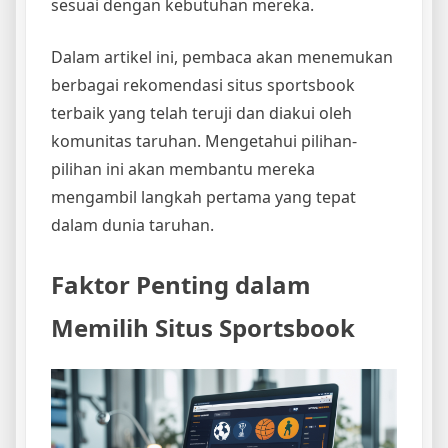
sesuai dengan kebutuhan mereka.
Dalam artikel ini, pembaca akan menemukan
berbagai rekomendasi situs sportsbook
terbaik yang telah teruji dan diakui oleh
komunitas taruhan. Mengetahui pilihan-
pilihan ini akan membantu mereka
mengambil langkah pertama yang tepat
dalam dunia taruhan.
Faktor Penting dalam
Memilih Situs Sportsbook