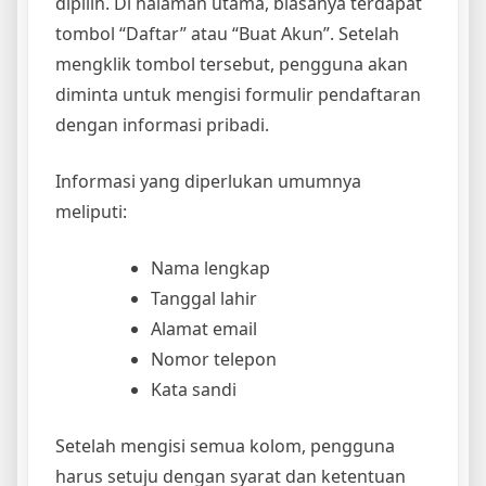
dipilih. Di halaman utama, biasanya terdapat
tombol “Daftar” atau “Buat Akun”. Setelah
mengklik tombol tersebut, pengguna akan
diminta untuk mengisi formulir pendaftaran
dengan informasi pribadi.
Informasi yang diperlukan umumnya
meliputi:
Nama lengkap
Tanggal lahir
Alamat email
Nomor telepon
Kata sandi
Setelah mengisi semua kolom, pengguna
harus setuju dengan syarat dan ketentuan