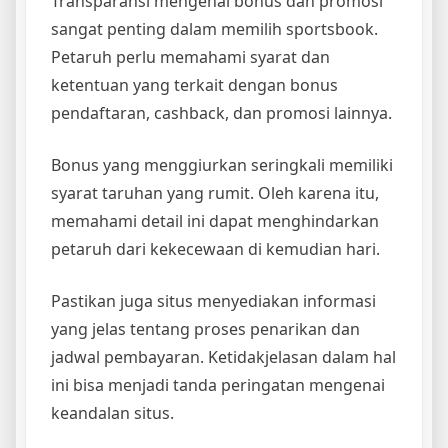
Transparansi mengenai bonus dan promosi
sangat penting dalam memilih sportsbook.
Petaruh perlu memahami syarat dan
ketentuan yang terkait dengan bonus
pendaftaran, cashback, dan promosi lainnya.
Bonus yang menggiurkan seringkali memiliki
syarat taruhan yang rumit. Oleh karena itu,
memahami detail ini dapat menghindarkan
petaruh dari kekecewaan di kemudian hari.
Pastikan juga situs menyediakan informasi
yang jelas tentang proses penarikan dan
jadwal pembayaran. Ketidakjelasan dalam hal
ini bisa menjadi tanda peringatan mengenai
keandalan situs.