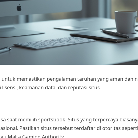
ing untuk memastikan pengalaman taruhan yang aman dan 
 lisensi, keamanan data, dan reputasi situs.
ksa saat memilih sportsbook. Situs yang terpercaya biasany
nasional. Pastikan situs tersebut terdaftar di otoritas sepe
au Malta Gaming Authority.