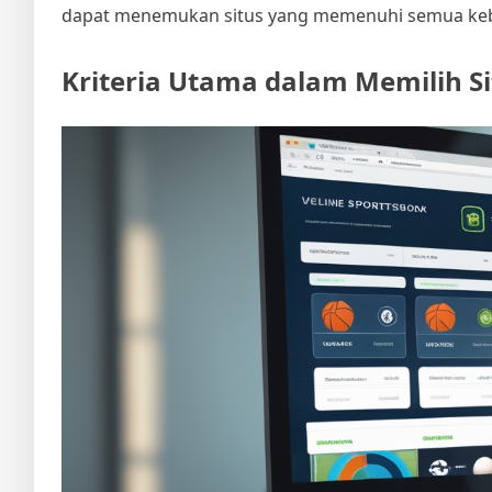
dapat menemukan situs yang memenuhi semua ke
Kriteria Utama dalam Memilih Si