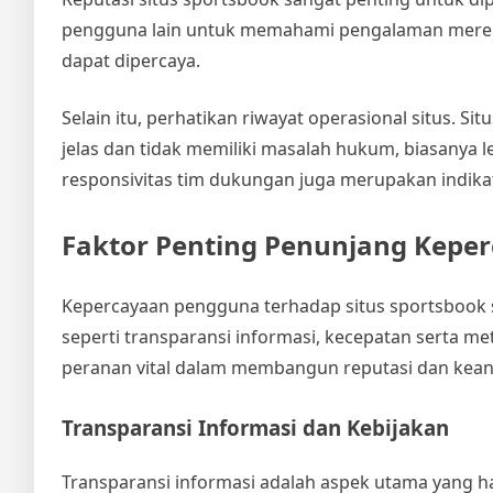
pengguna lain untuk memahami pengalaman mereka. 
dapat dipercaya.
Selain itu, perhatikan riwayat operasional situs. S
jelas dan tidak memiliki masalah hukum, biasanya 
responsivitas tim dukungan juga merupakan indikato
Faktor Penting Penunjang Kepe
Kepercayaan pengguna terhadap situs sportsbook s
seperti transparansi informasi, kecepatan serta
peranan vital dalam membangun reputasi dan kean
Transparansi Informasi dan Kebijakan
Transparansi informasi adalah aspek utama yang ha