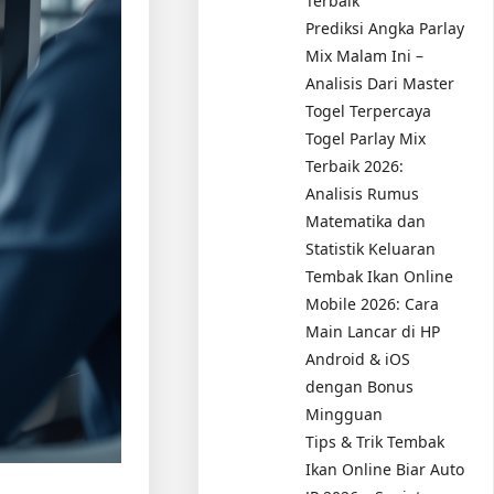
Terbaik
Prediksi Angka Parlay
Mix Malam Ini –
Analisis Dari Master
Togel Terpercaya
Togel Parlay Mix
Terbaik 2026:
Analisis Rumus
Matematika dan
Statistik Keluaran
Tembak Ikan Online
Mobile 2026: Cara
Main Lancar di HP
Android & iOS
dengan Bonus
Mingguan
Tips & Trik Tembak
Ikan Online Biar Auto