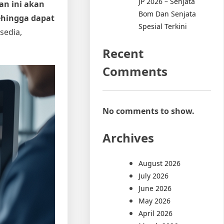
JP 2026 – Senjata
n ini akan
Bom Dan Senjata
ehingga dapat
Spesial Terkini
sedia,
Recent
Comments
No comments to show.
Archives
August 2026
July 2026
June 2026
May 2026
April 2026