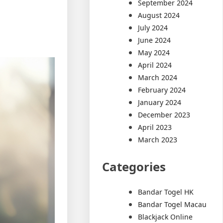
September 2024
August 2024
July 2024
June 2024
May 2024
April 2024
March 2024
February 2024
January 2024
December 2023
April 2023
March 2023
Categories
Bandar Togel HK
Bandar Togel Macau
Blackjack Online