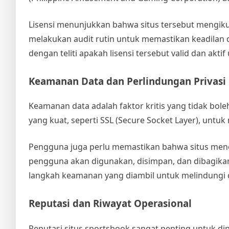
Lisensi menunjukkan bahwa situs tersebut mengikuti
melakukan audit rutin untuk memastikan keadilan 
dengan teliti apakah lisensi tersebut valid dan ak
Keamanan Data dan Perlindungan Privasi
Keamanan data adalah faktor kritis yang tidak bol
yang kuat, seperti SSL (Secure Socket Layer), unt
Pengguna juga perlu memastikan bahwa situs mener
pengguna akan digunakan, disimpan, dan dibagikan
langkah keamanan yang diambil untuk melindungi da
Reputasi dan Riwayat Operasional
Reputasi situs sportsbook sangat penting untuk d