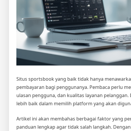
Situs sportsbook yang baik tidak hanya menawarka
pembayaran bagi penggunanya. Pembaca perlu menge
ulasan pengguna, dan kualitas layanan pelanggan
lebih baik dalam memilih platform yang akan digun
Artikel ini akan membahas berbagai faktor yang p
panduan lengkap agar tidak salah langkah. Dengan