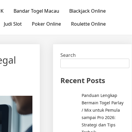
HK
Bandar Togel Macau
Blackjack Online
Judi Slot
Poker Online
Roulette Online
Search
egal
Recent Posts
Panduan Lengkap
Bermain Togel Parlay
/ Mix untuk Pemula
sampai Pro 2026:
Strategi dan Tips