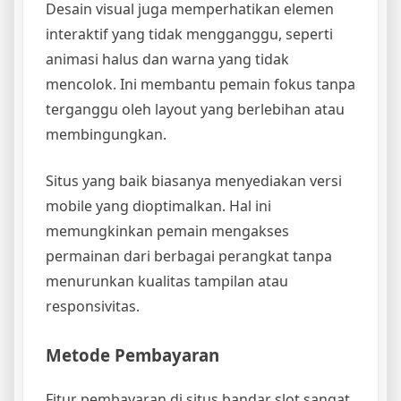
Desain visual juga memperhatikan elemen
interaktif yang tidak mengganggu, seperti
animasi halus dan warna yang tidak
mencolok. Ini membantu pemain fokus tanpa
terganggu oleh layout yang berlebihan atau
membingungkan.
Situs yang baik biasanya menyediakan versi
mobile yang dioptimalkan. Hal ini
memungkinkan pemain mengakses
permainan dari berbagai perangkat tanpa
menurunkan kualitas tampilan atau
responsivitas.
Metode Pembayaran
Fitur pembayaran di situs bandar slot sangat