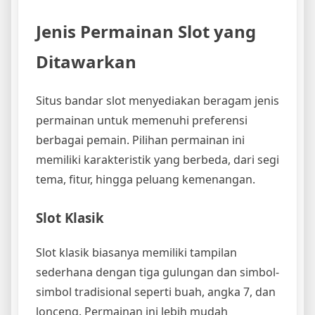
Jenis Permainan Slot yang
Ditawarkan
Situs bandar slot menyediakan beragam jenis
permainan untuk memenuhi preferensi
berbagai pemain. Pilihan permainan ini
memiliki karakteristik yang berbeda, dari segi
tema, fitur, hingga peluang kemenangan.
Slot Klasik
Slot klasik biasanya memiliki tampilan
sederhana dengan tiga gulungan dan simbol-
simbol tradisional seperti buah, angka 7, dan
lonceng. Permainan ini lebih mudah