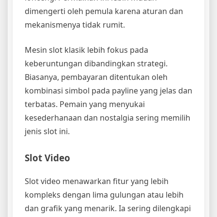
dimengerti oleh pemula karena aturan dan
mekanismenya tidak rumit.
Mesin slot klasik lebih fokus pada
keberuntungan dibandingkan strategi.
Biasanya, pembayaran ditentukan oleh
kombinasi simbol pada payline yang jelas dan
terbatas. Pemain yang menyukai
kesederhanaan dan nostalgia sering memilih
jenis slot ini.
Slot Video
Slot video menawarkan fitur yang lebih
kompleks dengan lima gulungan atau lebih
dan grafik yang menarik. Ia sering dilengkapi