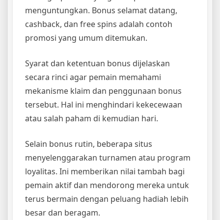
menguntungkan. Bonus selamat datang,
cashback, dan free spins adalah contoh
promosi yang umum ditemukan.
Syarat dan ketentuan bonus dijelaskan
secara rinci agar pemain memahami
mekanisme klaim dan penggunaan bonus
tersebut. Hal ini menghindari kekecewaan
atau salah paham di kemudian hari.
Selain bonus rutin, beberapa situs
menyelenggarakan turnamen atau program
loyalitas. Ini memberikan nilai tambah bagi
pemain aktif dan mendorong mereka untuk
terus bermain dengan peluang hadiah lebih
besar dan beragam.