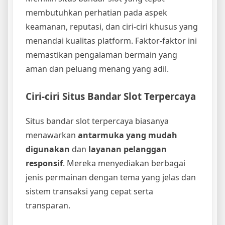
membutuhkan perhatian pada aspek
keamanan, reputasi, dan ciri-ciri khusus yang
menandai kualitas platform. Faktor-faktor ini
memastikan pengalaman bermain yang
aman dan peluang menang yang adil.
Ciri-ciri Situs Bandar Slot Terpercaya
Situs bandar slot terpercaya biasanya
menawarkan
antarmuka yang mudah
digunakan
dan
layanan pelanggan
responsif
. Mereka menyediakan berbagai
jenis permainan dengan tema yang jelas dan
sistem transaksi yang cepat serta
transparan.