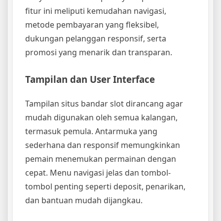
fitur ini meliputi kemudahan navigasi,
metode pembayaran yang fleksibel,
dukungan pelanggan responsif, serta
promosi yang menarik dan transparan.
Tampilan dan User Interface
Tampilan situs bandar slot dirancang agar
mudah digunakan oleh semua kalangan,
termasuk pemula. Antarmuka yang
sederhana dan responsif memungkinkan
pemain menemukan permainan dengan
cepat. Menu navigasi jelas dan tombol-
tombol penting seperti deposit, penarikan,
dan bantuan mudah dijangkau.