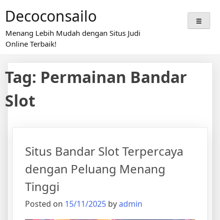
Skip
Decoconsailo
to
content
Menang Lebih Mudah dengan Situs Judi
Online Terbaik!
Tag:
Permainan Bandar
Slot
Situs Bandar Slot Terpercaya
dengan Peluang Menang
Tinggi
Posted on
15/11/2025
by
admin