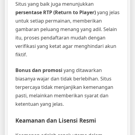
Situs yang baik juga menunjukkan
persentase RTP (Return to Player)
yang jelas
untuk setiap permainan, memberikan
gambaran peluang menang yang adil. Selain
itu, proses pendaftaran mudah dengan
verifikasi yang ketat agar menghindari akun
fiktif.
Bonus dan promosi
yang ditawarkan
biasanya wajar dan tidak berlebihan. Situs
terpercaya tidak menjanjikan kemenangan
pasti, melainkan memberikan syarat dan
ketentuan yang jelas.
Keamanan dan Lisensi Resmi