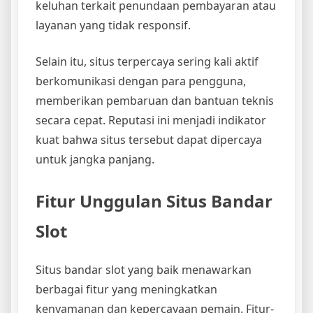
keluhan terkait penundaan pembayaran atau
layanan yang tidak responsif.
Selain itu, situs terpercaya sering kali aktif
berkomunikasi dengan para pengguna,
memberikan pembaruan dan bantuan teknis
secara cepat. Reputasi ini menjadi indikator
kuat bahwa situs tersebut dapat dipercaya
untuk jangka panjang.
Fitur Unggulan Situs Bandar
Slot
Situs bandar slot yang baik menawarkan
berbagai fitur yang meningkatkan
kenyamanan dan kepercayaan pemain. Fitur-