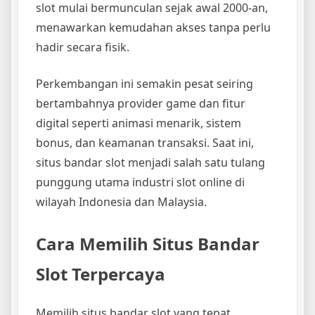
slot mulai bermunculan sejak awal 2000-an,
menawarkan kemudahan akses tanpa perlu
hadir secara fisik.
Perkembangan ini semakin pesat seiring
bertambahnya provider game dan fitur
digital seperti animasi menarik, sistem
bonus, dan keamanan transaksi. Saat ini,
situs bandar slot menjadi salah satu tulang
punggung utama industri slot online di
wilayah Indonesia dan Malaysia.
Cara Memilih Situs Bandar
Slot Terpercaya
Memilih situs bandar slot yang tepat