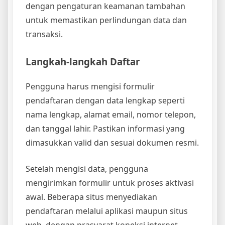
dengan pengaturan keamanan tambahan
untuk memastikan perlindungan data dan
transaksi.
Langkah-langkah Daftar
Pengguna harus mengisi formulir
pendaftaran dengan data lengkap seperti
nama lengkap, alamat email, nomor telepon,
dan tanggal lahir. Pastikan informasi yang
dimasukkan valid dan sesuai dokumen resmi.
Setelah mengisi data, pengguna
mengirimkan formulir untuk proses aktivasi
awal. Beberapa situs menyediakan
pendaftaran melalui aplikasi maupun situs
web, dengan prasyarat koneksi internet