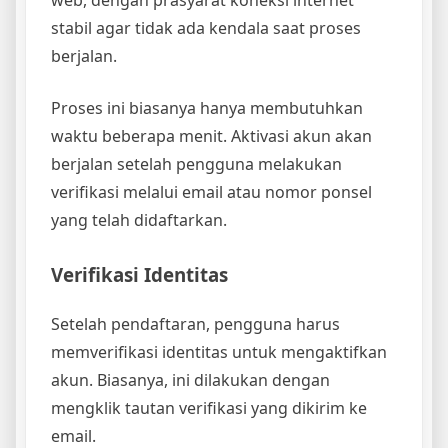
stabil agar tidak ada kendala saat proses
berjalan.
Proses ini biasanya hanya membutuhkan
waktu beberapa menit. Aktivasi akun akan
berjalan setelah pengguna melakukan
verifikasi melalui email atau nomor ponsel
yang telah didaftarkan.
Verifikasi Identitas
Setelah pendaftaran, pengguna harus
memverifikasi identitas untuk mengaktifkan
akun. Biasanya, ini dilakukan dengan
mengklik tautan verifikasi yang dikirim ke
email.