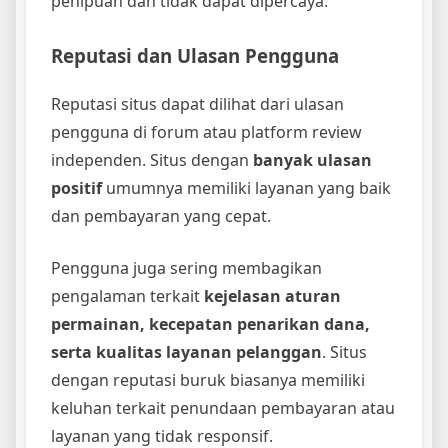
penipuan dan tidak dapat dipercaya.
Reputasi dan Ulasan Pengguna
Reputasi situs dapat dilihat dari ulasan
pengguna di forum atau platform review
independen. Situs dengan
banyak ulasan
positif
umumnya memiliki layanan yang baik
dan pembayaran yang cepat.
Pengguna juga sering membagikan
pengalaman terkait
kejelasan aturan
permainan, kecepatan penarikan dana,
serta kualitas layanan pelanggan
. Situs
dengan reputasi buruk biasanya memiliki
keluhan terkait penundaan pembayaran atau
layanan yang tidak responsif.