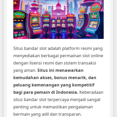
Situs bandar slot adalah platform resmi yang
menyediakan berbagai permainan slot online
dengan lisensi resmi dan sistem transaksi
yang aman.
Situs ini menawarkan
kemudahan akses, bonus menarik, dan
peluang kemenangan yang kompetitif
bagi para pemain di Indonesia.
Keberadaan
situs bandar slot terpercaya menjadi sangat
penting untuk memastikan pengalaman
bermain yang adil dan transparan.