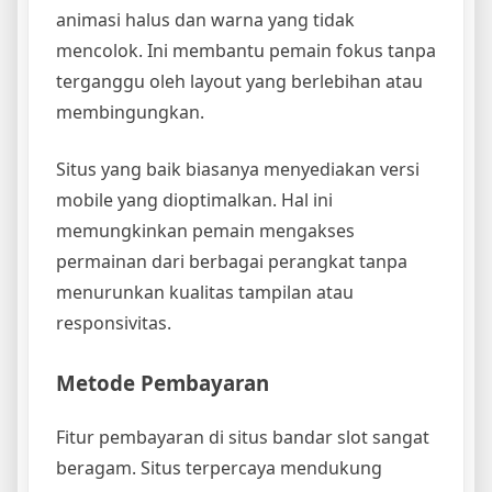
animasi halus dan warna yang tidak
mencolok. Ini membantu pemain fokus tanpa
terganggu oleh layout yang berlebihan atau
membingungkan.
Situs yang baik biasanya menyediakan versi
mobile yang dioptimalkan. Hal ini
memungkinkan pemain mengakses
permainan dari berbagai perangkat tanpa
menurunkan kualitas tampilan atau
responsivitas.
Metode Pembayaran
Fitur pembayaran di situs bandar slot sangat
beragam. Situs terpercaya mendukung