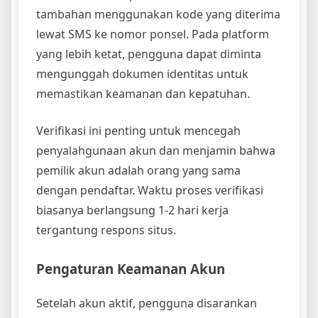
tambahan menggunakan kode yang diterima
lewat SMS ke nomor ponsel. Pada platform
yang lebih ketat, pengguna dapat diminta
mengunggah dokumen identitas untuk
memastikan keamanan dan kepatuhan.
Verifikasi ini penting untuk mencegah
penyalahgunaan akun dan menjamin bahwa
pemilik akun adalah orang yang sama
dengan pendaftar. Waktu proses verifikasi
biasanya berlangsung 1-2 hari kerja
tergantung respons situs.
Pengaturan Keamanan Akun
Setelah akun aktif, pengguna disarankan