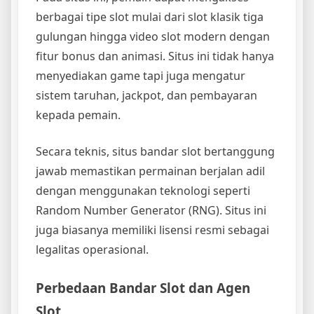
berbagai tipe slot mulai dari slot klasik tiga
gulungan hingga video slot modern dengan
fitur bonus dan animasi. Situs ini tidak hanya
menyediakan game tapi juga mengatur
sistem taruhan, jackpot, dan pembayaran
kepada pemain.
Secara teknis, situs bandar slot bertanggung
jawab memastikan permainan berjalan adil
dengan menggunakan teknologi seperti
Random Number Generator (RNG). Situs ini
juga biasanya memiliki lisensi resmi sebagai
legalitas operasional.
Perbedaan Bandar Slot dan Agen
Slot