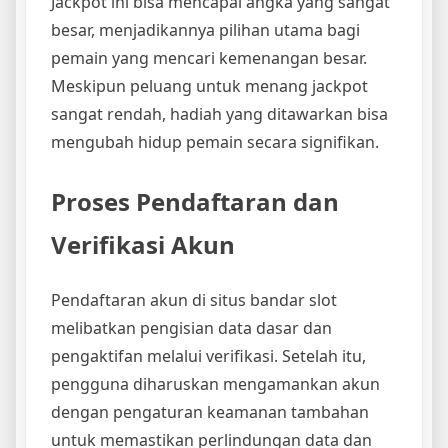
Jackpot ini bisa mencapai angka yang sangat
besar, menjadikannya pilihan utama bagi
pemain yang mencari kemenangan besar.
Meskipun peluang untuk menang jackpot
sangat rendah, hadiah yang ditawarkan bisa
mengubah hidup pemain secara signifikan.
Proses Pendaftaran dan
Verifikasi Akun
Pendaftaran akun di situs bandar slot
melibatkan pengisian data dasar dan
pengaktifan melalui verifikasi. Setelah itu,
pengguna diharuskan mengamankan akun
dengan pengaturan keamanan tambahan
untuk memastikan perlindungan data dan