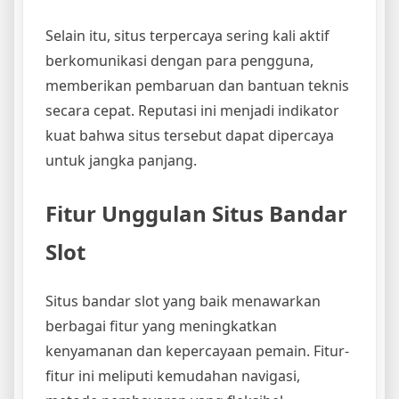
Selain itu, situs terpercaya sering kali aktif
berkomunikasi dengan para pengguna,
memberikan pembaruan dan bantuan teknis
secara cepat. Reputasi ini menjadi indikator
kuat bahwa situs tersebut dapat dipercaya
untuk jangka panjang.
Fitur Unggulan Situs Bandar
Slot
Situs bandar slot yang baik menawarkan
berbagai fitur yang meningkatkan
kenyamanan dan kepercayaan pemain. Fitur-
fitur ini meliputi kemudahan navigasi,