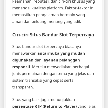
keamanan, reputasi, dan ciri-ciri khusus yang
menandai kualitas platform. Faktor-faktor ini
memastikan pengalaman bermain yang
aman dan peluang menang yang adil.
Ciri-ciri Situs Bandar Slot Terpercaya
Situs bandar slot terpercaya biasanya
menawarkan
antarmuka yang mudah
digunakan
dan
layanan pelanggan
responsif
. Mereka menyediakan berbagai
jenis permainan dengan tema yang jelas dan
sistem transaksi yang cepat serta
transparan.
Situs yang baik juga menunjukkan
persentase RTP (Return to Player)
yang jelas