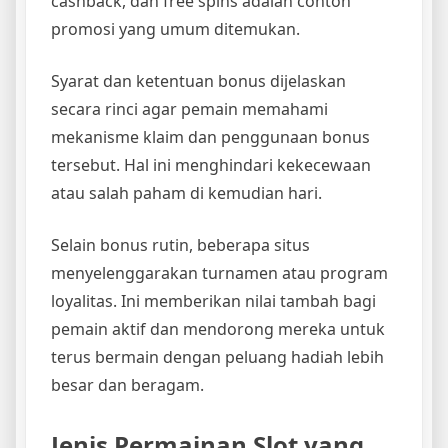
cashback, dan free spins adalah contoh
promosi yang umum ditemukan.
Syarat dan ketentuan bonus dijelaskan
secara rinci agar pemain memahami
mekanisme klaim dan penggunaan bonus
tersebut. Hal ini menghindari kekecewaan
atau salah paham di kemudian hari.
Selain bonus rutin, beberapa situs
menyelenggarakan turnamen atau program
loyalitas. Ini memberikan nilai tambah bagi
pemain aktif dan mendorong mereka untuk
terus bermain dengan peluang hadiah lebih
besar dan beragam.
Jenis Permainan Slot yang