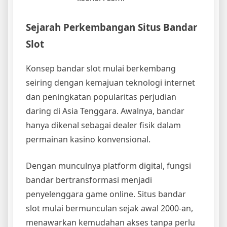
Sejarah Perkembangan Situs Bandar
Slot
Konsep bandar slot mulai berkembang
seiring dengan kemajuan teknologi internet
dan peningkatan popularitas perjudian
daring di Asia Tenggara. Awalnya, bandar
hanya dikenal sebagai dealer fisik dalam
permainan kasino konvensional.
Dengan munculnya platform digital, fungsi
bandar bertransformasi menjadi
penyelenggara game online. Situs bandar
slot mulai bermunculan sejak awal 2000-an,
menawarkan kemudahan akses tanpa perlu