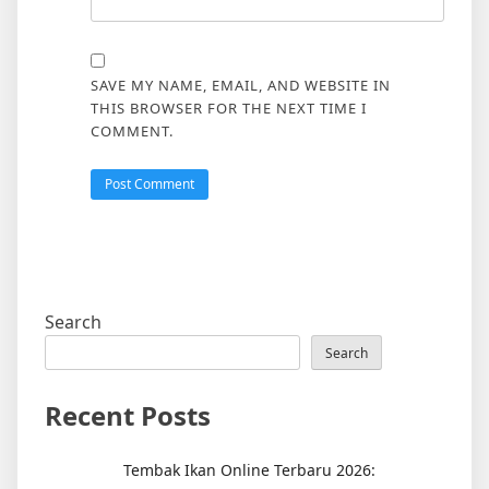
SAVE MY NAME, EMAIL, AND WEBSITE IN
THIS BROWSER FOR THE NEXT TIME I
COMMENT.
Search
Search
Recent Posts
Tembak Ikan Online Terbaru 2026: