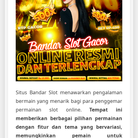
Situs Bandar Slot menawarkan pengalaman
bermain yang menarik bagi para penggemar
permainan slot online.
Tempat ini
memberikan berbagai pilihan permainan
dengan fitur dan tema yang bervariasi,
memungkinkan pemain untuk