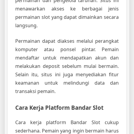
permainan dan pengelola taruhan. Situs ini
menawarkan akses ke berbagai jenis
permainan slot yang dapat dimainkan secara
langsung.
Permainan dapat diakses melalui perangkat
komputer atau ponsel pintar. Pemain
mendaftar untuk mendapatkan akun dan
melakukan deposit sebelum mulai bermain.
Selain itu, situs ini juga menyediakan fitur
keamanan untuk melindungi data dan
transaksi pemain.
Cara Kerja Platform Bandar Slot
Cara kerja platform Bandar Slot cukup
sederhana. Pemain yang ingin bermain harus