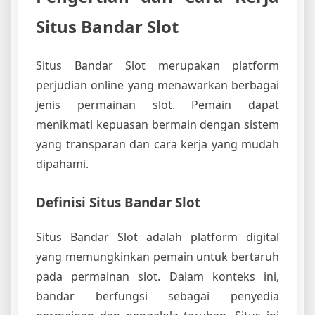
Situs Bandar Slot
Situs Bandar Slot merupakan platform
perjudian online yang menawarkan berbagai
jenis permainan slot. Pemain dapat
menikmati kepuasan bermain dengan sistem
yang transparan dan cara kerja yang mudah
dipahami.
Definisi Situs Bandar Slot
Situs Bandar Slot adalah platform digital
yang memungkinkan pemain untuk bertaruh
pada permainan slot. Dalam konteks ini,
bandar berfungsi sebagai penyedia