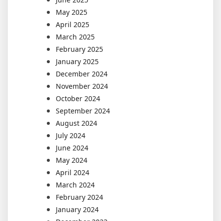
May 2025
April 2025
March 2025
February 2025
January 2025
December 2024
November 2024
October 2024
September 2024
August 2024
July 2024
June 2024
May 2024
April 2024
March 2024
February 2024
January 2024