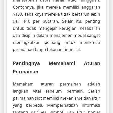
menetapkan batas harian atau mingguan.
Contohnya, jika mereka memiliki anggaran
$100, sebaiknya mereka tidak bertaruh lebih
dari $10 per putaran. Selain itu, penting
untuk tidak mengejar kerugian. Kesabaran
dan disiplin dalam manajemen modal sangat
meningkatkan peluang untuk menikmati
permainan tanpa tekanan finansial.
Pentingnya Memahami Aturan
Permainan
Memahami aturan permainan adalah
langkah vital sebelum bermain. Setiap
permainan slot memiliki mekanisme dan fitur
yang berbeda. Memperhatikan informasi
tentang paylines, simbol, dan fitur bonus