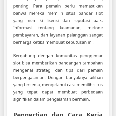
penting. Para pemain perlu memastikan
bahwa mereka memilih situs bandar slot
yang memiliki lisensi dan reputasi baik.
Informasi tentang keamanan, metode
pembayaran, dan layanan pelanggan sangat
berharga ketika membuat keputusan ini.
Bergabung dengan komunitas penggemar
slot bisa memberikan pandangan tambahan
mengenai strategi dan tips dari pemain
berpengalaman. Dengan banyaknya pilihan
yang tersedia, mengetahui cara memilih situs
yang tepat dapat membuat perbedaan
signifikan dalam pengalaman bermain.
Pengertian dan Cara Kerja