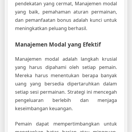
pendekatan yang cermat, Manajemen modal
yang baik, pemahaman aturan permainan,
dan pemanfaatan bonus adalah kunci untuk
meningkatkan peluang berhasil.
Manajemen Modal yang Efektif
Manajemen modal adalah langkah krusial
yang harus dipahami oleh setiap pemain.
Mereka harus menentukan berapa banyak
uang yang bersedia dipertaruhkan dalam
setiap sesi permainan. Strategi ini mencegah
pengeluaran berlebih dan menjaga
keseimbangan keuangan.
Pemain dapat mempertimbangkan untuk