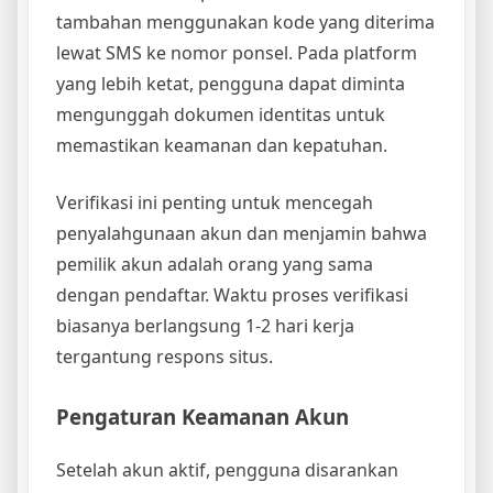
tambahan menggunakan kode yang diterima
lewat SMS ke nomor ponsel. Pada platform
yang lebih ketat, pengguna dapat diminta
mengunggah dokumen identitas untuk
memastikan keamanan dan kepatuhan.
Verifikasi ini penting untuk mencegah
penyalahgunaan akun dan menjamin bahwa
pemilik akun adalah orang yang sama
dengan pendaftar. Waktu proses verifikasi
biasanya berlangsung 1-2 hari kerja
tergantung respons situs.
Pengaturan Keamanan Akun
Setelah akun aktif, pengguna disarankan