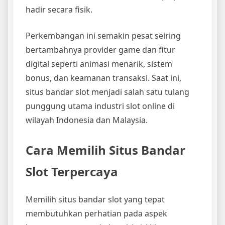
hadir secara fisik.
Perkembangan ini semakin pesat seiring
bertambahnya provider game dan fitur
digital seperti animasi menarik, sistem
bonus, dan keamanan transaksi. Saat ini,
situs bandar slot menjadi salah satu tulang
punggung utama industri slot online di
wilayah Indonesia dan Malaysia.
Cara Memilih Situs Bandar
Slot Terpercaya
Memilih situs bandar slot yang tepat
membutuhkan perhatian pada aspek