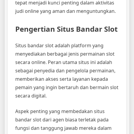
tepat menjadi kunci penting dalam aktivitas
judi online yang aman dan menguntungkan.
Pengertian Situs Bandar Slot
Situs bandar slot adalah platform yang
menyediakan berbagai jenis permainan slot
secara online. Peran utama situs ini adalah
sebagai penyedia dan pengelola permainan,
memberikan akses serta layanan kepada
pemain yang ingin bertaruh dan bermain slot
secara digital.
Aspek penting yang membedakan situs
bandar slot dari agen biasa terletak pada
fungsi dan tanggung jawab mereka dalam