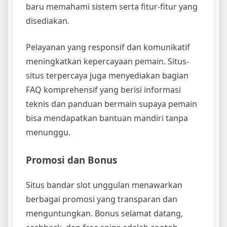
baru memahami sistem serta fitur-fitur yang
disediakan.
Pelayanan yang responsif dan komunikatif
meningkatkan kepercayaan pemain. Situs-
situs terpercaya juga menyediakan bagian
FAQ komprehensif yang berisi informasi
teknis dan panduan bermain supaya pemain
bisa mendapatkan bantuan mandiri tanpa
menunggu.
Promosi dan Bonus
Situs bandar slot unggulan menawarkan
berbagai promosi yang transparan dan
menguntungkan. Bonus selamat datang,