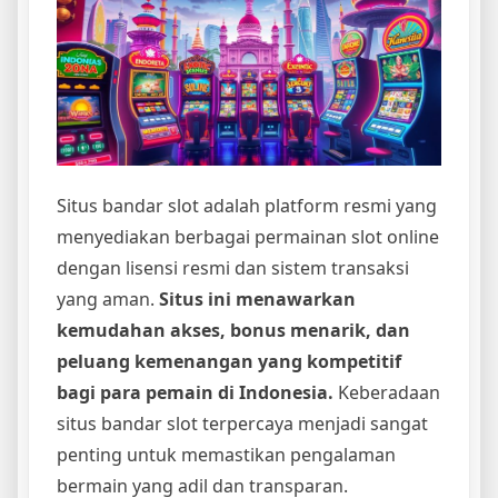
Situs bandar slot adalah platform resmi yang
menyediakan berbagai permainan slot online
dengan lisensi resmi dan sistem transaksi
yang aman.
Situs ini menawarkan
kemudahan akses, bonus menarik, dan
peluang kemenangan yang kompetitif
bagi para pemain di Indonesia.
Keberadaan
situs bandar slot terpercaya menjadi sangat
penting untuk memastikan pengalaman
bermain yang adil dan transparan.