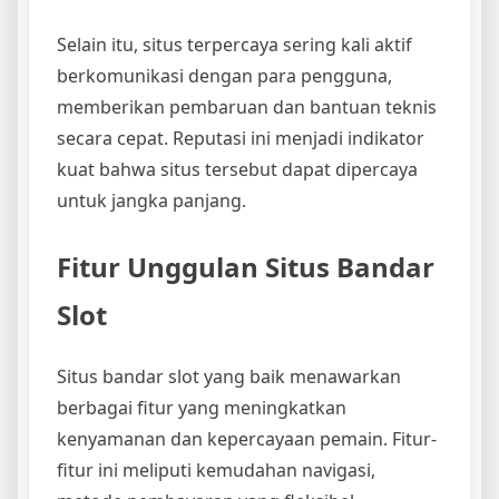
Selain itu, situs terpercaya sering kali aktif
berkomunikasi dengan para pengguna,
memberikan pembaruan dan bantuan teknis
secara cepat. Reputasi ini menjadi indikator
kuat bahwa situs tersebut dapat dipercaya
untuk jangka panjang.
Fitur Unggulan Situs Bandar
Slot
Situs bandar slot yang baik menawarkan
berbagai fitur yang meningkatkan
kenyamanan dan kepercayaan pemain. Fitur-
fitur ini meliputi kemudahan navigasi,