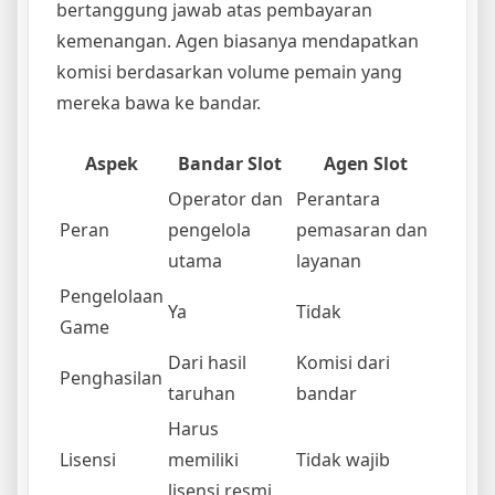
bertanggung jawab atas pembayaran
kemenangan. Agen biasanya mendapatkan
komisi berdasarkan volume pemain yang
mereka bawa ke bandar.
Aspek
Bandar Slot
Agen Slot
Operator dan
Perantara
Peran
pengelola
pemasaran dan
utama
layanan
Pengelolaan
Ya
Tidak
Game
Dari hasil
Komisi dari
Penghasilan
taruhan
bandar
Harus
Lisensi
memiliki
Tidak wajib
lisensi resmi