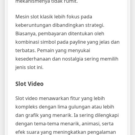
mekanismenya tidak rumit.
Mesin slot klasik lebih fokus pada
keberuntungan dibandingkan strategi.
Biasanya, pembayaran ditentukan oleh
kombinasi simbol pada payline yang jelas dan
terbatas. Pemain yang menyukai
kesederhanaan dan nostalgia sering memilih
jenis slot ini.
Slot Video
Slot video menawarkan fitur yang lebih
kompleks dengan lima gulungan atau lebih
dan grafik yang menarik. Ia sering dilengkapi
dengan tema-tema menarik, animasi, serta
efek suara yang meningkatkan pengalaman