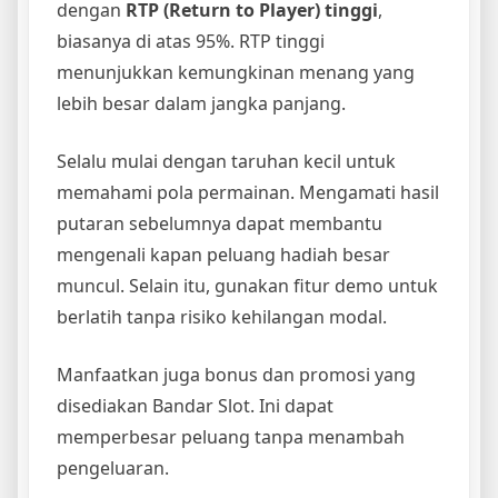
dengan
RTP (Return to Player) tinggi
,
biasanya di atas 95%. RTP tinggi
menunjukkan kemungkinan menang yang
lebih besar dalam jangka panjang.
Selalu mulai dengan taruhan kecil untuk
memahami pola permainan. Mengamati hasil
putaran sebelumnya dapat membantu
mengenali kapan peluang hadiah besar
muncul. Selain itu, gunakan fitur demo untuk
berlatih tanpa risiko kehilangan modal.
Manfaatkan juga bonus dan promosi yang
disediakan Bandar Slot. Ini dapat
memperbesar peluang tanpa menambah
pengeluaran.