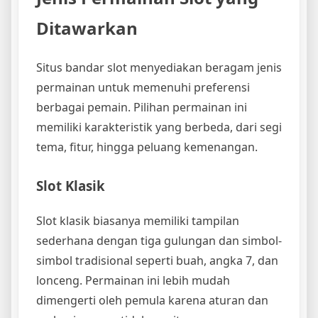
Ditawarkan
Situs bandar slot menyediakan beragam jenis
permainan untuk memenuhi preferensi
berbagai pemain. Pilihan permainan ini
memiliki karakteristik yang berbeda, dari segi
tema, fitur, hingga peluang kemenangan.
Slot Klasik
Slot klasik biasanya memiliki tampilan
sederhana dengan tiga gulungan dan simbol-
simbol tradisional seperti buah, angka 7, dan
lonceng. Permainan ini lebih mudah
dimengerti oleh pemula karena aturan dan