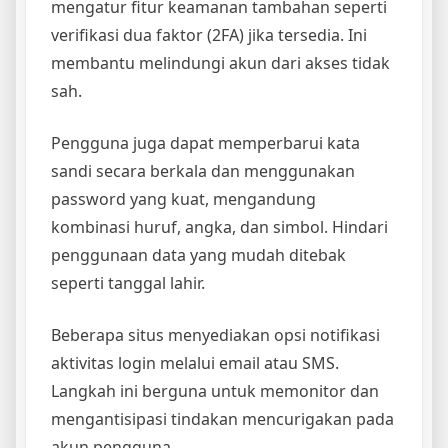
mengatur fitur keamanan tambahan seperti
verifikasi dua faktor (2FA) jika tersedia. Ini
membantu melindungi akun dari akses tidak
sah.
Pengguna juga dapat memperbarui kata
sandi secara berkala dan menggunakan
password yang kuat, mengandung
kombinasi huruf, angka, dan simbol. Hindari
penggunaan data yang mudah ditebak
seperti tanggal lahir.
Beberapa situs menyediakan opsi notifikasi
aktivitas login melalui email atau SMS.
Langkah ini berguna untuk memonitor dan
mengantisipasi tindakan mencurigakan pada
akun pengguna.