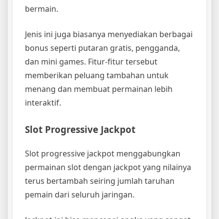
bermain.
Jenis ini juga biasanya menyediakan berbagai
bonus seperti putaran gratis, pengganda,
dan mini games. Fitur-fitur tersebut
memberikan peluang tambahan untuk
menang dan membuat permainan lebih
interaktif.
Slot Progressive Jackpot
Slot progressive jackpot menggabungkan
permainan slot dengan jackpot yang nilainya
terus bertambah seiring jumlah taruhan
pemain dari seluruh jaringan.