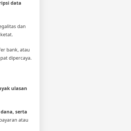
ipsi data
egalitas dan
ketat.
er bank, atau
apat dipercaya.
nyak ulasan
dana, serta
mbayaran atau