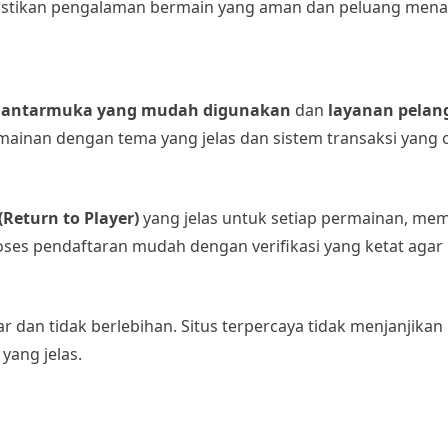
mastikan pengalaman bermain yang aman dan peluang menan
n
antarmuka yang mudah digunakan
dan
layanan pelan
mainan dengan tema yang jelas dan sistem transaksi yang c
(Return to Player)
yang jelas untuk setiap permainan, me
roses pendaftaran mudah dengan verifikasi yang ketat aga
r dan tidak berlebihan. Situs terpercaya tidak menjanjik
yang jelas.