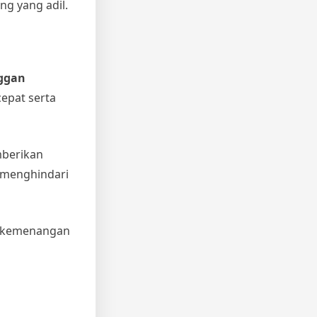
g yang adil.
ggan
epat serta
mberikan
r menghindari
an kemenangan