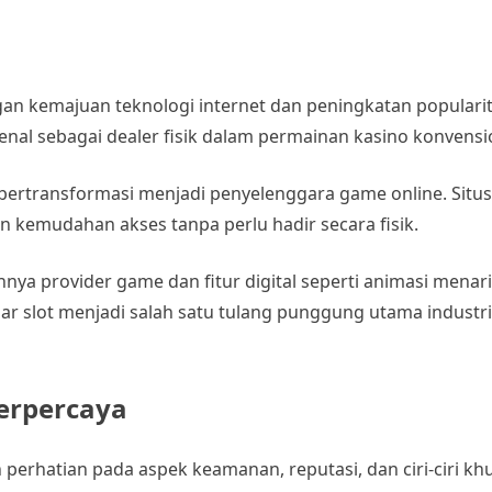
an kemajuan teknologi internet dan peningkatan popularit
enal sebagai dealer fisik dalam permainan kasino konvensi
bertransformasi menjadi penyelenggara game online. Situs
 kemudahan akses tanpa perlu hadir secara fisik.
ya provider game dan fitur digital seperti animasi menari
ar slot menjadi salah satu tulang punggung utama industri 
Terpercaya
perhatian pada aspek keamanan, reputasi, dan ciri-ciri kh