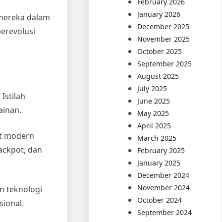
February 2026
January 2026
 mereka dalam
December 2025
erevolusi
November 2025
October 2025
September 2025
August 2025
July 2025
Istilah
June 2025
ainan.
May 2025
April 2025
lot modern
March 2025
ackpot, dan
February 2025
January 2025
December 2024
November 2024
n teknologi
October 2024
sional.
September 2024