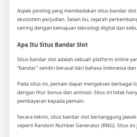
Aspek penting yang membedakan situs bandar slot 
ekosistem perjudian. Selain itu, sejarah perkemba
seiring dengan kemajuan teknologi digital dan keb
Apa Itu Situs Bandar Slot
Situs bandar slot adalah sebuah platform online y
“bandar” sendiri berasal dari bahasa Indonesia dan 
Pada situs ini, pemain dapat mengakses berbagai tip
dengan fitur bonus dan animasi. Situs ini tidak ha
pembayaran kepada pemain.
Secara teknis, situs bandar slot bertanggung jaw
seperti Random Number Generator (RNG). Situs ini ju