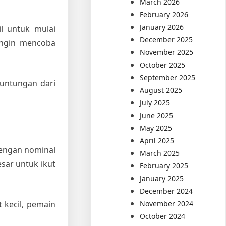
March 2026
February 2026
January 2026
l untuk mulai
December 2025
ingin mencoba
November 2025
October 2025
September 2025
euntungan dari
August 2025
July 2025
June 2025
May 2025
April 2025
dengan nominal
March 2025
sar untuk ikut
February 2025
January 2025
December 2024
 kecil, pemain
November 2024
October 2024