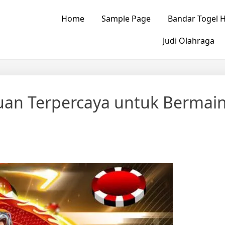
Home
Sample Page
Bandar Togel 
Judi Olahraga
uan Terpercaya untuk Bermai