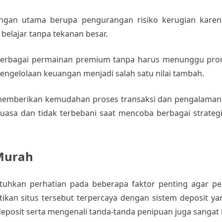
ngan utama berupa pengurangan risiko kerugian kare
belajar tanpa tekanan besar.
berbagai permainan premium tanpa harus menunggu pro
engelolaan keuangan menjadi salah satu nilai tambah.
 memberikan kemudahan proses transaksi dan pengalaman
uasa dan tidak terbebani saat mencoba berbagai strateg
 Murah
tuhkan perhatian pada beberapa faktor penting agar pe
an situs tersebut terpercaya dengan sistem deposit y
posit serta mengenali tanda-tanda penipuan juga sangat k