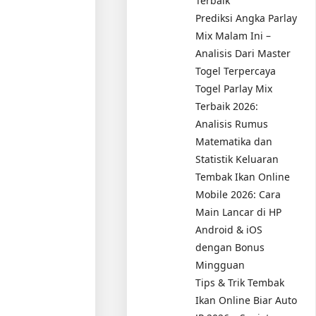
Terbaik
Prediksi Angka Parlay
Mix Malam Ini –
Analisis Dari Master
Togel Terpercaya
Togel Parlay Mix
Terbaik 2026:
Analisis Rumus
Matematika dan
Statistik Keluaran
Tembak Ikan Online
Mobile 2026: Cara
Main Lancar di HP
Android & iOS
dengan Bonus
Mingguan
Tips & Trik Tembak
Ikan Online Biar Auto