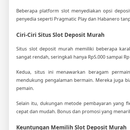
Beberapa platform slot menyediakan opsi depos
penyedia seperti Pragmatic Play dan Habanero ta
Ciri-Ciri Situs Slot Deposit Murah
Situs slot deposit murah memiliki beberapa kar
sangat rendah, seringkali hanya Rp5.000 sampai Rp1
Kedua, situs ini menawarkan beragam permain
mendukung pengalaman bermain. Mereka juga bias
pemain.
Selain itu, dukungan metode pembayaran yang fleks
cepat dan mudah. Bonus dan promosi yang menarik j
Keuntungan Memilih Slot Deposit Murah