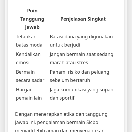
Poin
Tanggung
Penjelasan Singkat
Jawab
Tetapkan
Batasi dana yang digunakan
batas modal
untuk berjudi
Kendalikan
Jangan bermain saat sedang
emosi
marah atau stres
Bermain
Pahami risiko dan peluang
secara sadar
sebelum bertaruh
Hargai
Jaga komunikasi yang sopan
pemain lain
dan sportif
Dengan menerapkan etika dan tanggung
jawab ini, pengalaman bermain Sicbo
menjadi lebih aman dan menyenangkan.