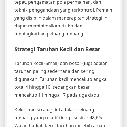
tepat, pengamatan pola permainan, dan
teknik penggandaan yang terkontrol. Pemain
yang disiplin dalam menerapkan strategi ini
dapat meminimalkan risiko dan
meningkatkan peluang menang.
Strategi Taruhan Kecil dan Besar
Taruhan kecil (Small) dan besar (Big) adalah
taruhan paling sederhana dan sering
digunakan. Taruhan kecil mencakup angka
total 4 hingga 10, sedangkan besar
mencakup 11 hingga 17 pada tiga dadu.
Kelebihan strategi ini adalah peluang
menang yang relatif tinggi, sekitar 48,6%.
Walau hadiah kecil, taruhan ini lebih aman