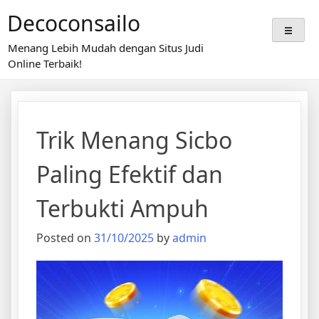
Skip
Decoconsailo
to
content
Menang Lebih Mudah dengan Situs Judi
Online Terbaik!
Trik Menang Sicbo
Paling Efektif dan
Terbukti Ampuh
Posted on
31/10/2025
by
admin