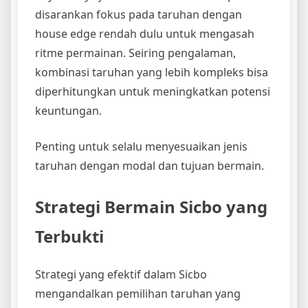
disarankan fokus pada taruhan dengan
house edge rendah dulu untuk mengasah
ritme permainan. Seiring pengalaman,
kombinasi taruhan yang lebih kompleks bisa
diperhitungkan untuk meningkatkan potensi
keuntungan.
Penting untuk selalu menyesuaikan jenis
taruhan dengan modal dan tujuan bermain.
Strategi Bermain Sicbo yang
Terbukti
Strategi yang efektif dalam Sicbo
mengandalkan pemilihan taruhan yang