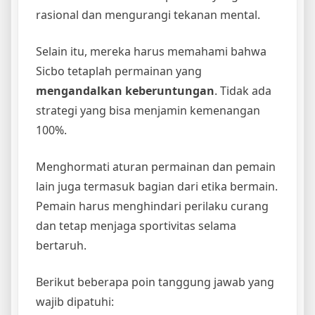
rasional dan mengurangi tekanan mental.
Selain itu, mereka harus memahami bahwa
Sicbo tetaplah permainan yang
mengandalkan keberuntungan
. Tidak ada
strategi yang bisa menjamin kemenangan
100%.
Menghormati aturan permainan dan pemain
lain juga termasuk bagian dari etika bermain.
Pemain harus menghindari perilaku curang
dan tetap menjaga sportivitas selama
bertaruh.
Berikut beberapa poin tanggung jawab yang
wajib dipatuhi: