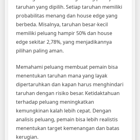
taruhan yang dipilih. Setiap taruhan memiliki
probabilitas menang dan house edge yang
berbeda. Misalnya, taruhan besar-kecil
memiliki peluang hampir 50% dan house
edge sekitar 2,78%, yang menjadikannya
pilihan paling aman.
Memahami peluang membuat pemain bisa
menentukan taruhan mana yang layak
dipertaruhkan dan kapan harus menghindari
taruhan dengan risiko besar. Ketidaktahuan
terhadap peluang meningkatkan
kemungkinan kalah lebih cepat. Dengan
analisis peluang, pemain bisa lebih realistis
menentukan target kemenangan dan batas
kerugian.