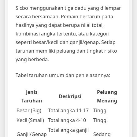
Sicbo menggunakan tiga dadu yang dilempar
secara bersamaan. Pemain bertaruh pada
hasilnya yang dapat berupa nilai total,
kombinasi angka tertentu, atau kategori
seperti besar/kecil dan ganjil/genap. Setiap
taruhan memiliki peluang dan tingkat risiko
yang berbeda.
Tabel taruhan umum dan penjelasannya:
Jenis
Peluang
Deskripsi
Taruhan
Menang
Besar (Big)
Total angka 11-17
Tinggi
Kecil (Small)
Total angka 4-10
Tinggi
Total angka ganjil
Ganjil/Genap
Sedang