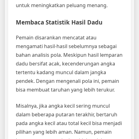
untuk meningkatkan peluang menang.
Membaca Statistik Hasil Dadu
Pemain disarankan mencatat atau
mengamati hasil-hasil sebelumnya sebagai
bahan analisis pola. Meskipun hasil lemparan
dadu bersifat acak, kecenderungan angka
tertentu kadang muncul dalam jangka
pendek. Dengan mengenali pola ini, pemain
bisa membuat taruhan yang lebih terukur.
Misalnya, jika angka kecil sering muncul
dalam beberapa putaran terakhir, bertaruh
pada angka kecil atau total kecil bisa menjadi
pilihan yang lebih aman. Namun, pemain