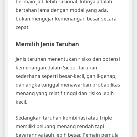
bermain jadi lebih rasional. Intinya adalah
bertahan lama dengan modal yang ada,
bukan mengejar kemenangan besar secara
cepat.
Memilih Jenis Taruhan
Jenis taruhan menentukan risiko dan potensi
kemenangan dalam Sicbo. Taruhan
sederhana seperti besar-kecil, ganjil-genap,
dan angka tunggal menawarkan probabilitas
menang yang relatif tinggi dan risiko lebih
kecil.
Sedangkan taruhan kombinasi atau triple
memiliki peluang menang rendah tapi
bayarannya jauh lebih besar. Pemain pemula