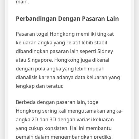
main.
Perbandingan Dengan Pasaran Lain
Pasaran togel Hongkong memiliki tingkat
keluaran angka yang relatif lebih stabil
dibandingkan pasaran lain seperti Sidney
atau Singapore. Hongkong juga dikenal
dengan pola angka yang lebih mudah
dianalisis karena adanya data keluaran yang
lengkap dan teratur.
Berbeda dengan pasaran lain, togel
Hongkong sering kali mengutamakan angka-
angka 2D dan 3D dengan variasi keluaran
yang cukup konsisten. Hal ini membantu
pemain dalam mengembangkan prediksi