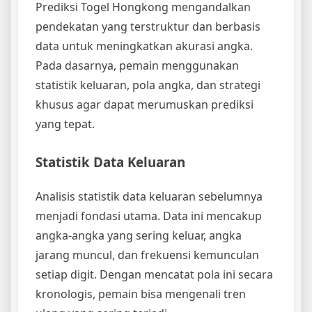
Prediksi Togel Hongkong mengandalkan
pendekatan yang terstruktur dan berbasis
data untuk meningkatkan akurasi angka.
Pada dasarnya, pemain menggunakan
statistik keluaran, pola angka, dan strategi
khusus agar dapat merumuskan prediksi
yang tepat.
Statistik Data Keluaran
Analisis statistik data keluaran sebelumnya
menjadi fondasi utama. Data ini mencakup
angka-angka yang sering keluar, angka
jarang muncul, dan frekuensi kemunculan
setiap digit. Dengan mencatat pola ini secara
kronologis, pemain bisa mengenali tren