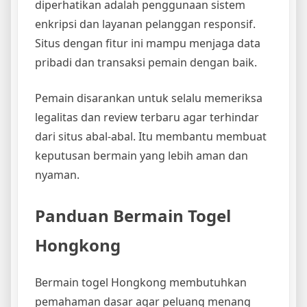
diperhatikan adalah penggunaan sistem
enkripsi dan layanan pelanggan responsif.
Situs dengan fitur ini mampu menjaga data
pribadi dan transaksi pemain dengan baik.
Pemain disarankan untuk selalu memeriksa
legalitas dan review terbaru agar terhindar
dari situs abal-abal. Itu membantu membuat
keputusan bermain yang lebih aman dan
nyaman.
Panduan Bermain Togel
Hongkong
Bermain togel Hongkong membutuhkan
pemahaman dasar agar peluang menang