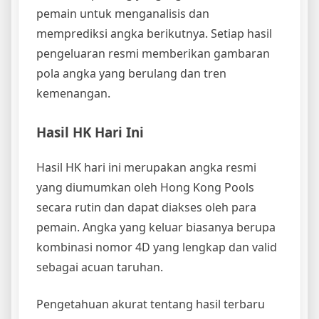
pemain untuk menganalisis dan
memprediksi angka berikutnya. Setiap hasil
pengeluaran resmi memberikan gambaran
pola angka yang berulang dan tren
kemenangan.
Hasil HK Hari Ini
Hasil HK hari ini merupakan angka resmi
yang diumumkan oleh Hong Kong Pools
secara rutin dan dapat diakses oleh para
pemain. Angka yang keluar biasanya berupa
kombinasi nomor 4D yang lengkap dan valid
sebagai acuan taruhan.
Pengetahuan akurat tentang hasil terbaru