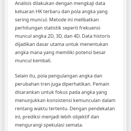
Analisis dilakukan dengan mengkaji data
keluaran HK terbaru dan pola angka yang
sering muncul. Metode ini melibatkan
perhitungan statistik seperti frekuensi
muncul angka 2D, 3D, dan 4D. Data historis
dijadikan dasar utama untuk menentukan
angka mana yang memiliki potensi besar
muncul kembali.
Selain itu, pola pengulangan angka dan
perubahan tren juga diperhatikan. Pemain
disarankan untuk fokus pada angka yang
menunjukkan konsistensi kemunculan dalam
rentang waktu tertentu. Dengan pendekatan
ini, prediksi menjadi lebih objektif dan
mengurangi spekulasi semata.