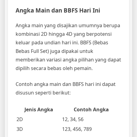
Angka Main dan BBFS Hari Ini
Angka main yang disajikan umumnya berupa
kombinasi 2D hingga 4D yang berpotensi
keluar pada undian hari ini. BBFS (Bebas
Bebas Full Set) juga dipakai untuk
memberikan variasi angka pilihan yang dapat
dipilih secara bebas oleh pemain.
Contoh angka main dan BBFS hari ini dapat
disusun seperti berikut:
Jenis Angka
Contoh Angka
2D
12, 34, 56
3D
123, 456, 789