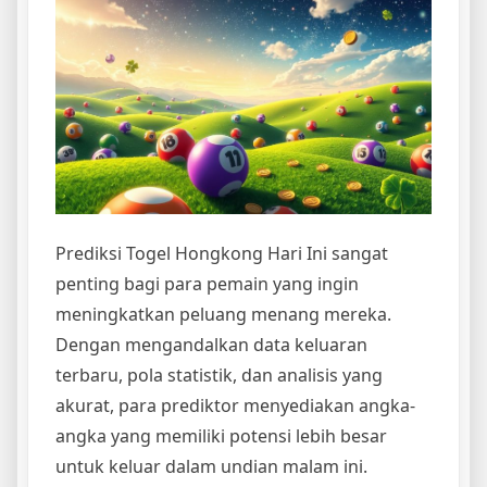
Prediksi Togel Hongkong Hari Ini sangat
penting bagi para pemain yang ingin
meningkatkan peluang menang mereka.
Dengan mengandalkan data keluaran
terbaru, pola statistik, dan analisis yang
akurat, para prediktor menyediakan angka-
angka yang memiliki potensi lebih besar
untuk keluar dalam undian malam ini.