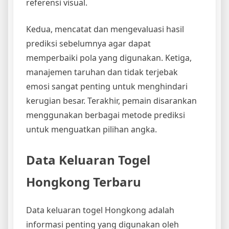
referensi visual.
Kedua, mencatat dan mengevaluasi hasil
prediksi sebelumnya agar dapat
memperbaiki pola yang digunakan. Ketiga,
manajemen taruhan dan tidak terjebak
emosi sangat penting untuk menghindari
kerugian besar. Terakhir, pemain disarankan
menggunakan berbagai metode prediksi
untuk menguatkan pilihan angka.
Data Keluaran Togel
Hongkong Terbaru
Data keluaran togel Hongkong adalah
informasi penting yang digunakan oleh