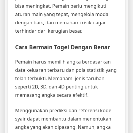
bisa meningkat. Pemain perlu mengikuti
aturan main yang tepat, mengelola modal
dengan baik, dan memahami risiko agar
terhindar dari kerugian besar.
Cara Bermain Togel Dengan Benar
Pemain harus memilih angka berdasarkan
data keluaran terbaru dan pola statistik yang
telah terbukti. Memahami jenis taruhan
seperti 2D, 3D, dan 4D penting untuk
memasang angka secara efektif.
Menggunakan prediksi dan referensi kode
syair dapat membantu dalam menentukan
angka yang akan dipasang. Namun, angka