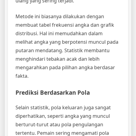
ulang yang sering terjadi.
Metode ini biasanya dilakukan dengan
membuat tabel frekuensi angka dan grafik
distribusi. Hal ini memudahkan dalam
melihat angka yang berpotensi muncul pada
putaran mendatang. Statistik membantu
menghindari tebakan acak dan lebih
mengarahkan pada pilihan angka berdasar
fakta.
Prediksi Berdasarkan Pola
Selain statistik, pola keluaran juga sangat
diperhatikan, seperti angka yang muncul
berturut-turut atau pola pengulangan
tertentu. Pemain sering mengamati pola