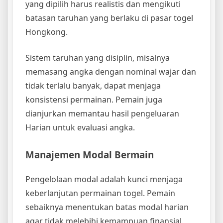
yang dipilih harus realistis dan mengikuti
batasan taruhan yang berlaku di pasar togel
Hongkong.
Sistem taruhan yang disiplin, misalnya
memasang angka dengan nominal wajar dan
tidak terlalu banyak, dapat menjaga
konsistensi permainan. Pemain juga
dianjurkan memantau hasil pengeluaran
Harian untuk evaluasi angka.
Manajemen Modal Bermain
Pengelolaan modal adalah kunci menjaga
keberlanjutan permainan togel. Pemain
sebaiknya menentukan batas modal harian
agar tidak melebihi kemampuan finansial.