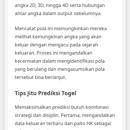
angka 2D, 3D, hingga 4D serta hubungan
antar angka dalam output sebelumnya.
Mencatat pola ini memungkinkan mereka
melihat kemungkinan angka yang akan
keluar dengan mengacu pada sejarah
keluaran. Proses ini mengandalkan
kecermatan dalam mengidentifikasi pola
yang berulang dan mengasumsikan pola
tersebut bisa berlanjut.
Tips Jitu Prediksi Togel
Memaksimalkan prediksi butuh kombinasi
strategi dan disiplin. Pertama, mengandalkan
data keluaran terbaru dan paito HK sebagai