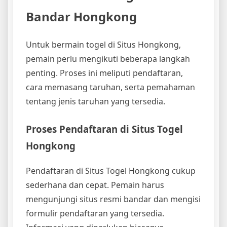
Bandar Hongkong
Untuk bermain togel di Situs Hongkong,
pemain perlu mengikuti beberapa langkah
penting. Proses ini meliputi pendaftaran,
cara memasang taruhan, serta pemahaman
tentang jenis taruhan yang tersedia.
Proses Pendaftaran di Situs Togel
Hongkong
Pendaftaran di Situs Togel Hongkong cukup
sederhana dan cepat. Pemain harus
mengunjungi situs resmi bandar dan mengisi
formulir pendaftaran yang tersedia.