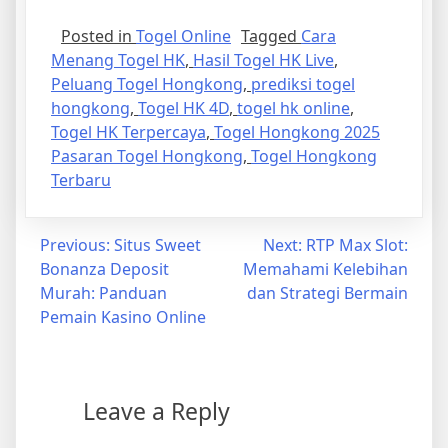
Posted in
Togel Online
Tagged
Cara
Menang Togel HK
,
Hasil Togel HK Live
,
Peluang Togel Hongkong
,
prediksi togel
hongkong
,
Togel HK 4D
,
togel hk online
,
Togel HK Terpercaya
,
Togel Hongkong 2025
Pasaran Togel Hongkong
,
Togel Hongkong
Terbaru
Post
Previous:
Situs Sweet
Next:
RTP Max Slot:
Bonanza Deposit
Memahami Kelebihan
navigation
Murah: Panduan
dan Strategi Bermain
Pemain Kasino Online
Leave a Reply