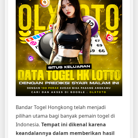
Bandar Togel Hongkong telah menjadi
pilihan utama bagi banyak pemain togel di
Indonesia.
Tempat ini dikenal karena
keandalannya dalam memberikan hasil