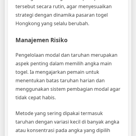
tersebut secara rutin, agar menyesuaikan
strategi dengan dinamika pasaran togel
Hongkong yang selalu berubah.
Manajemen Risiko
Pengelolaan modal dan taruhan merupakan
aspek penting dalam memilih angka main
togel. Ia mengajarkan pemain untuk
menentukan batas taruhan harian dan
menggunakan sistem pembagian modal agar
tidak cepat habis.
Metode yang sering dipakai termasuk
taruhan dengan variasi kecil di banyak angka
atau konsentrasi pada angka yang dipilih