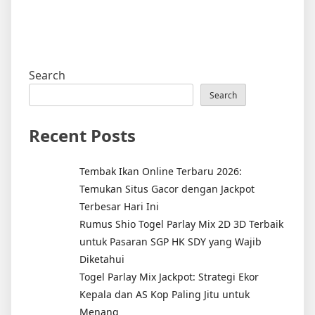
Search
Search
Recent Posts
Tembak Ikan Online Terbaru 2026:
Temukan Situs Gacor dengan Jackpot
Terbesar Hari Ini
Rumus Shio Togel Parlay Mix 2D 3D Terbaik
untuk Pasaran SGP HK SDY yang Wajib
Diketahui
Togel Parlay Mix Jackpot: Strategi Ekor
Kepala dan AS Kop Paling Jitu untuk
Menang