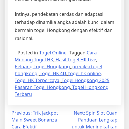
Intinya, pendekatan cerdas dan adaptasi
terhadap dinamika angka adalah kunci dalam
bermain togel Hongkong dengan efektif dan
rasional.
Posted in
Togel Online
Tagged
Cara
Menang Togel HK
,
Hasil Togel HK Live
,
Peluang Togel Hongkong
,
prediksi togel
hongkong
,
Togel HK 4D
,
togel hk online
,
Togel HK Terpercaya
,
Togel Hongkong 2025
Pasaran Togel Hongkong
,
Togel Hongkong
Terbaru
Post
Previous:
Trik Jackpot
Next:
Spin Slot Cuan
Main Sweet Bonanza
Panduan Lengkap
navigation
Cara Efektif
untuk Meningkatkan