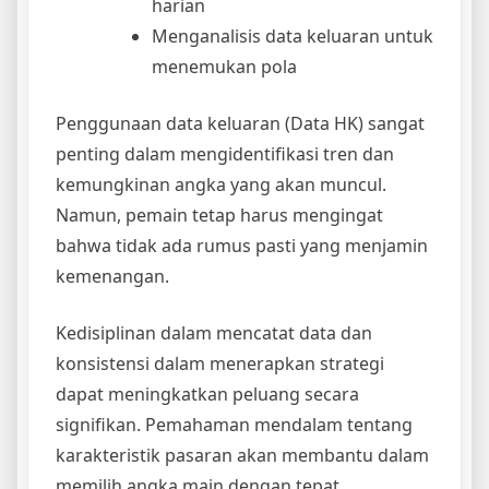
harian
Menganalisis data keluaran untuk
menemukan pola
Penggunaan data keluaran (Data HK) sangat
penting dalam mengidentifikasi tren dan
kemungkinan angka yang akan muncul.
Namun, pemain tetap harus mengingat
bahwa tidak ada rumus pasti yang menjamin
kemenangan.
Kedisiplinan dalam mencatat data dan
konsistensi dalam menerapkan strategi
dapat meningkatkan peluang secara
signifikan. Pemahaman mendalam tentang
karakteristik pasaran akan membantu dalam
memilih angka main dengan tepat.