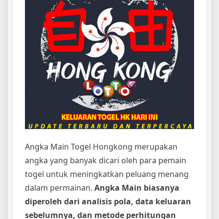
Angka Main Togel Hongkong merupakan
angka yang banyak dicari oleh para pemain
togel untuk meningkatkan peluang menang
dalam permainan.
Angka Main biasanya
diperoleh dari analisis pola, data keluaran
sebelumnya, dan metode perhitungan