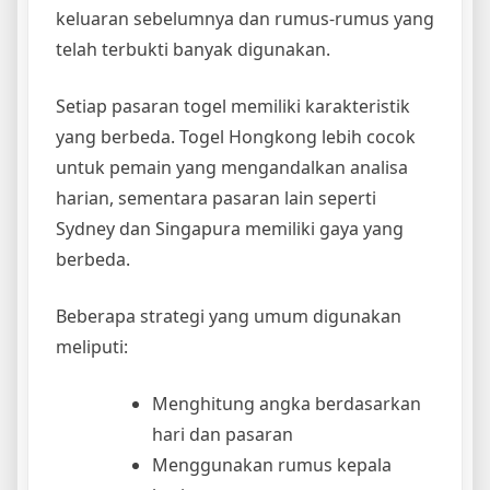
keluaran sebelumnya dan rumus-rumus yang
telah terbukti banyak digunakan.
Setiap pasaran togel memiliki karakteristik
yang berbeda. Togel Hongkong lebih cocok
untuk pemain yang mengandalkan analisa
harian, sementara pasaran lain seperti
Sydney dan Singapura memiliki gaya yang
berbeda.
Beberapa strategi yang umum digunakan
meliputi:
Menghitung angka berdasarkan
hari dan pasaran
Menggunakan rumus kepala