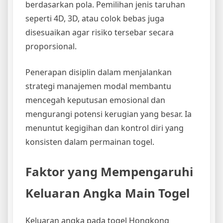
berdasarkan pola. Pemilihan jenis taruhan
seperti 4D, 3D, atau colok bebas juga
disesuaikan agar risiko tersebar secara
proporsional.
Penerapan disiplin dalam menjalankan
strategi manajemen modal membantu
mencegah keputusan emosional dan
mengurangi potensi kerugian yang besar. Ia
menuntut kegigihan dan kontrol diri yang
konsisten dalam permainan togel.
Faktor yang Mempengaruhi
Keluaran Angka Main Togel
Keluaran angka pada togel Hongkong