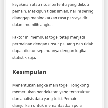
keyakinan atau ritual tertentu yang diikuti
pemain. Meskipun tidak ilmiah, hal ini sering
dianggap meningkatkan rasa percaya diri
dalam memilih angka.
Faktor ini membuat togel tetap menjadi
permainan dengan unsur peluang dan tidak
dapat diukur sepenuhnya dengan logika
statistik saja.
Kesimpulan
Menentukan angka main togel Hongkong
memerlukan pendekatan yang terstruktur
dan analisis data yang teliti. Pemain
dianjurkan untuk memanfaatkan pola