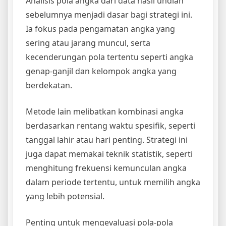
Analisis pola angka dari data hasil undian
sebelumnya menjadi dasar bagi strategi ini.
Ia fokus pada pengamatan angka yang
sering atau jarang muncul, serta
kecenderungan pola tertentu seperti angka
genap-ganjil dan kelompok angka yang
berdekatan.
Metode lain melibatkan kombinasi angka
berdasarkan rentang waktu spesifik, seperti
tanggal lahir atau hari penting. Strategi ini
juga dapat memakai teknik statistik, seperti
menghitung frekuensi kemunculan angka
dalam periode tertentu, untuk memilih angka
yang lebih potensial.
Penting untuk mengevaluasi pola-pola