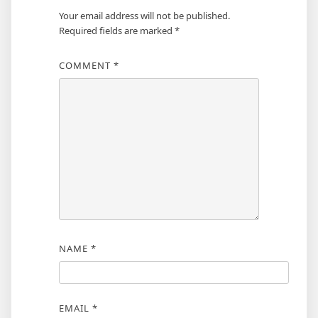
Your email address will not be published.
Required fields are marked
*
COMMENT
*
NAME
*
EMAIL
*