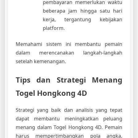
pembayaran memerlukan waktu
beberapa jam hingga satu hari
kerja, tergantung kebijakan
platform.
Memahami sistem ini membantu pemain
dalam merencanakan langkah-langkah
setelah kemenangan.
Tips dan Strategi Menang
Togel Hongkong 4D
Strategi yang baik dan analisis yang tepat
dapat membantu meningkatkan peluang
menang dalam Togel Hongkong 4D. Pemain
harus mempertimbangkan pola angka,