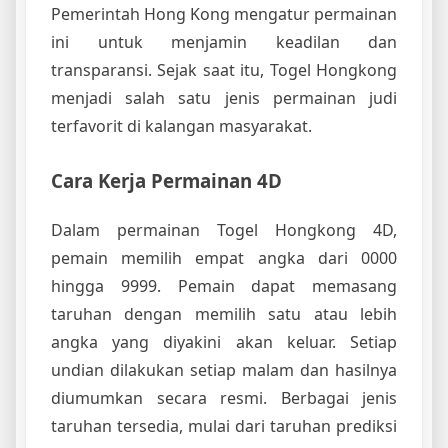
Pemerintah Hong Kong mengatur permainan
ini untuk menjamin keadilan dan
transparansi. Sejak saat itu, Togel Hongkong
menjadi salah satu jenis permainan judi
terfavorit di kalangan masyarakat.
Cara Kerja Permainan 4D
Dalam permainan Togel Hongkong 4D,
pemain memilih empat angka dari 0000
hingga 9999. Pemain dapat memasang
taruhan dengan memilih satu atau lebih
angka yang diyakini akan keluar. Setiap
undian dilakukan setiap malam dan hasilnya
diumumkan secara resmi. Berbagai jenis
taruhan tersedia, mulai dari taruhan prediksi