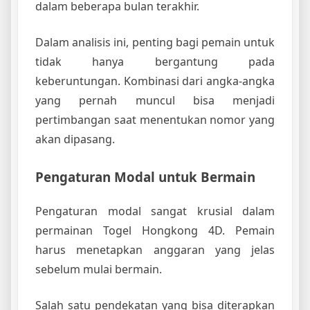
dalam beberapa bulan terakhir.
Dalam analisis ini, penting bagi pemain untuk
tidak hanya bergantung pada
keberuntungan. Kombinasi dari angka-angka
yang pernah muncul bisa menjadi
pertimbangan saat menentukan nomor yang
akan dipasang.
Pengaturan Modal untuk Bermain
Pengaturan modal sangat krusial dalam
permainan Togel Hongkong 4D. Pemain
harus menetapkan anggaran yang jelas
sebelum mulai bermain.
Salah satu pendekatan yang bisa diterapkan