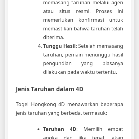
memasang taruhan melalui agen
atau situs resmi. Proses ini
memerlukan konfirmasi untuk
memastikan bahwa taruhan telah
diterima.
Tunggu Hasil
: Setelah memasang
taruhan, pemain menunggu hasil
pengundian yang biasanya
dilakukan pada waktu tertentu.
Jenis Taruhan dalam 4D
Togel Hongkong 4D menawarkan beberapa
jenis taruhan yang berbeda, termasuk:
Taruhan 4D
: Memilih empat
angka dan jika tepat, akan