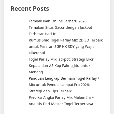
Recent Posts
Tembak Ikan Online Terbaru 2026:
Temukan Situs Gacor dengan Jackpot
Terbesar Hari Ini
Rumus Shio Togel Parlay Mix 2D 3D Terbaik
untuk Pasaran SGP HK SDY yang Wajib
Diketahui
Togel Parlay Mix Jackpot: Strategi Ekor
Kepala dan AS Kop Paling Jitu untuk
Menang
Panduan Lengkap Bermain Togel Parlay /
Mix untuk Pemula sampai Pro 2026:
Strategi dan Tips Terbaik
Prediksi Angka Parlay Mix Malam Ini –
Analisis Dari Master Togel Terpercaya