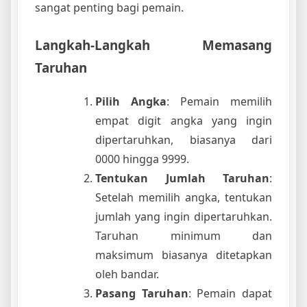
sangat penting bagi pemain.
Langkah-Langkah Memasang
Taruhan
Pilih Angka
: Pemain memilih
empat digit angka yang ingin
dipertaruhkan, biasanya dari
0000 hingga 9999.
Tentukan Jumlah Taruhan
:
Setelah memilih angka, tentukan
jumlah yang ingin dipertaruhkan.
Taruhan minimum dan
maksimum biasanya ditetapkan
oleh bandar.
Pasang Taruhan
: Pemain dapat