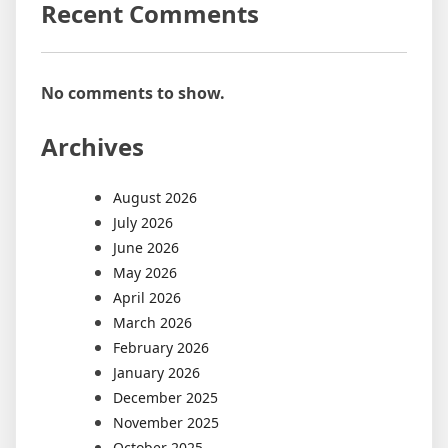
Recent Comments
No comments to show.
Archives
August 2026
July 2026
June 2026
May 2026
April 2026
March 2026
February 2026
January 2026
December 2025
November 2025
October 2025