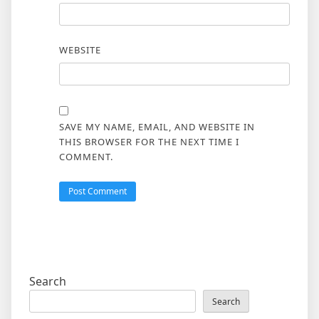
WEBSITE
SAVE MY NAME, EMAIL, AND WEBSITE IN
THIS BROWSER FOR THE NEXT TIME I
COMMENT.
Search
Search