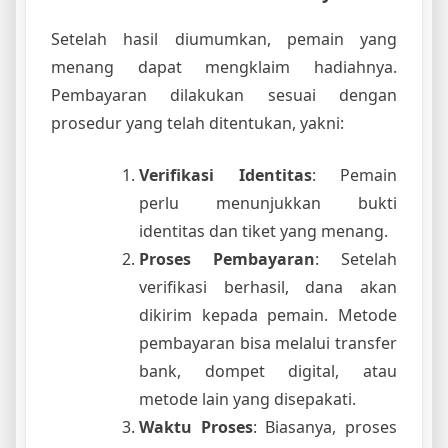
Setelah hasil diumumkan, pemain yang
menang dapat mengklaim hadiahnya.
Pembayaran dilakukan sesuai dengan
prosedur yang telah ditentukan, yakni:
Verifikasi Identitas
: Pemain
perlu menunjukkan bukti
identitas dan tiket yang menang.
Proses Pembayaran
: Setelah
verifikasi berhasil, dana akan
dikirim kepada pemain. Metode
pembayaran bisa melalui transfer
bank, dompet digital, atau
metode lain yang disepakati.
Waktu Proses
: Biasanya, proses