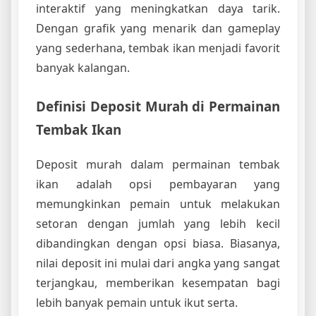
interaktif yang meningkatkan daya tarik.
Dengan grafik yang menarik dan gameplay
yang sederhana, tembak ikan menjadi favorit
banyak kalangan.
Definisi Deposit Murah di Permainan
Tembak Ikan
Deposit murah dalam permainan tembak
ikan adalah opsi pembayaran yang
memungkinkan pemain untuk melakukan
setoran dengan jumlah yang lebih kecil
dibandingkan dengan opsi biasa. Biasanya,
nilai deposit ini mulai dari angka yang sangat
terjangkau, memberikan kesempatan bagi
lebih banyak pemain untuk ikut serta.