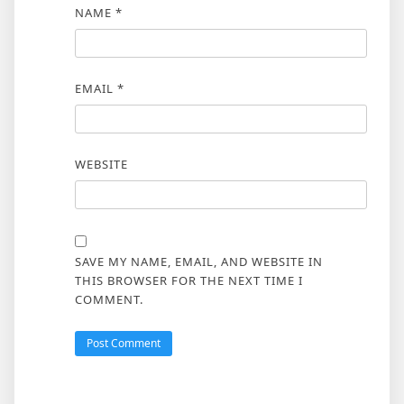
NAME
*
EMAIL
*
WEBSITE
SAVE MY NAME, EMAIL, AND WEBSITE IN
THIS BROWSER FOR THE NEXT TIME I
COMMENT.