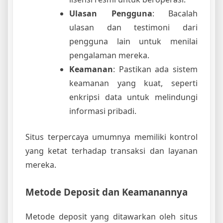
Ulasan Pengguna
: Bacalah
ulasan dan testimoni dari
pengguna lain untuk menilai
pengalaman mereka.
Keamanan
: Pastikan ada sistem
keamanan yang kuat, seperti
enkripsi data untuk melindungi
informasi pribadi.
Situs terpercaya umumnya memiliki kontrol
yang ketat terhadap transaksi dan layanan
mereka.
Metode Deposit dan Keamanannya
Metode deposit yang ditawarkan oleh situs