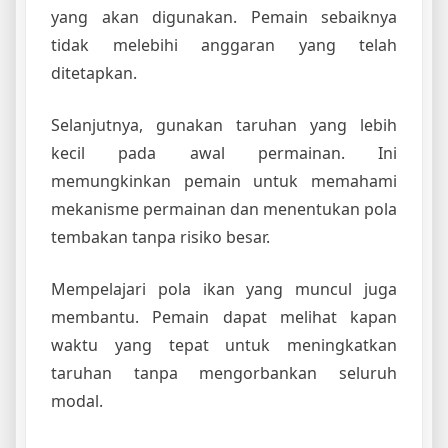
yang akan digunakan. Pemain sebaiknya
tidak melebihi anggaran yang telah
ditetapkan.
Selanjutnya, gunakan taruhan yang lebih
kecil pada awal permainan. Ini
memungkinkan pemain untuk memahami
mekanisme permainan dan menentukan pola
tembakan tanpa risiko besar.
Mempelajari pola ikan yang muncul juga
membantu. Pemain dapat melihat kapan
waktu yang tepat untuk meningkatkan
taruhan tanpa mengorbankan seluruh
modal.