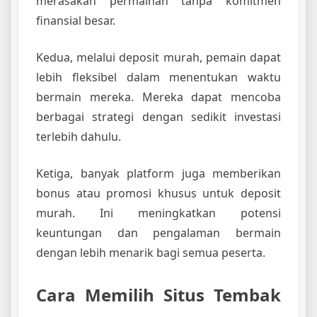
merasakan permainan tanpa komitmen
finansial besar.
Kedua, melalui deposit murah, pemain dapat
lebih fleksibel dalam menentukan waktu
bermain mereka. Mereka dapat mencoba
berbagai strategi dengan sedikit investasi
terlebih dahulu.
Ketiga, banyak platform juga memberikan
bonus atau promosi khusus untuk deposit
murah. Ini meningkatkan potensi
keuntungan dan pengalaman bermain
dengan lebih menarik bagi semua peserta.
Cara Memilih Situs Tembak