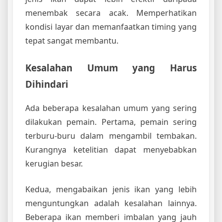
menembak secara acak. Memperhatikan
kondisi layar dan memanfaatkan timing yang
tepat sangat membantu.
Kesalahan Umum yang Harus
Dihindari
Ada beberapa kesalahan umum yang sering
dilakukan pemain. Pertama, pemain sering
terburu-buru dalam mengambil tembakan.
Kurangnya ketelitian dapat menyebabkan
kerugian besar.
Kedua, mengabaikan jenis ikan yang lebih
menguntungkan adalah kesalahan lainnya.
Beberapa ikan memberi imbalan yang jauh