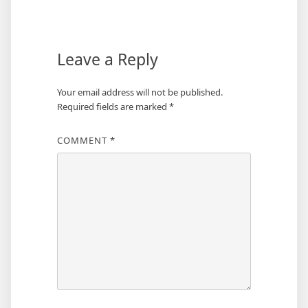
Leave a Reply
Your email address will not be published.
Required fields are marked
*
COMMENT
*