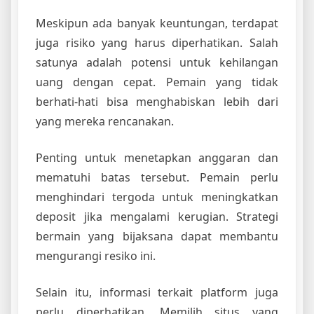
Meskipun ada banyak keuntungan, terdapat
juga risiko yang harus diperhatikan. Salah
satunya adalah potensi untuk kehilangan
uang dengan cepat. Pemain yang tidak
berhati-hati bisa menghabiskan lebih dari
yang mereka rencanakan.
Penting untuk menetapkan anggaran dan
mematuhi batas tersebut. Pemain perlu
menghindari tergoda untuk meningkatkan
deposit jika mengalami kerugian. Strategi
bermain yang bijaksana dapat membantu
mengurangi resiko ini.
Selain itu, informasi terkait platform juga
perlu diperhatikan. Memilih situs yang