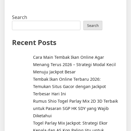
Search
Search
Recent Posts
Cara Main Tembak Ikan Online Agar
Menang Terus 2026 – Strategi Modal Kecil
Menuju Jackpot Besar
Tembak Ikan Online Terbaru 2026:
Temukan Situs Gacor dengan Jackpot
Terbesar Hari Ini
Rumus Shio Togel Parlay Mix 2D 3D Terbaik
untuk Pasaran SGP HK SDY yang Wajib
Diketahui
Togel Parlay Mix Jackpot: Strategi Ekor
Kepala dan AS Kop Paling Jitu untuk