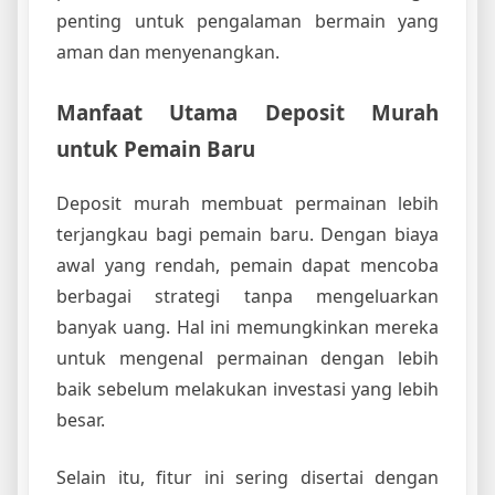
penting untuk pengalaman bermain yang
aman dan menyenangkan.
Manfaat Utama Deposit Murah
untuk Pemain Baru
Deposit murah membuat permainan lebih
terjangkau bagi pemain baru. Dengan biaya
awal yang rendah, pemain dapat mencoba
berbagai strategi tanpa mengeluarkan
banyak uang. Hal ini memungkinkan mereka
untuk mengenal permainan dengan lebih
baik sebelum melakukan investasi yang lebih
besar.
Selain itu, fitur ini sering disertai dengan