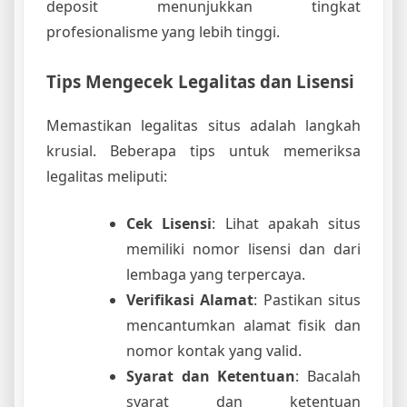
deposit menunjukkan tingkat
profesionalisme yang lebih tinggi.
Tips Mengecek Legalitas dan Lisensi
Memastikan legalitas situs adalah langkah
krusial. Beberapa tips untuk memeriksa
legalitas meliputi:
Cek Lisensi
: Lihat apakah situs
memiliki nomor lisensi dan dari
lembaga yang terpercaya.
Verifikasi Alamat
: Pastikan situs
mencantumkan alamat fisik dan
nomor kontak yang valid.
Syarat dan Ketentuan
: Bacalah
syarat dan ketentuan