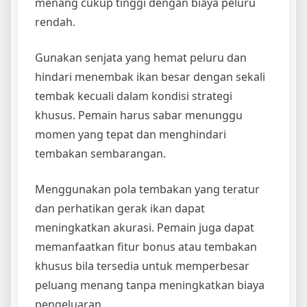
menang cukup tinggi dengan biaya peluru
rendah.
Gunakan senjata yang hemat peluru dan
hindari menembak ikan besar dengan sekali
tembak kecuali dalam kondisi strategi
khusus. Pemain harus sabar menunggu
momen yang tepat dan menghindari
tembakan sembarangan.
Menggunakan pola tembakan yang teratur
dan perhatikan gerak ikan dapat
meningkatkan akurasi. Pemain juga dapat
memanfaatkan fitur bonus atau tembakan
khusus bila tersedia untuk memperbesar
peluang menang tanpa meningkatkan biaya
pengeluaran.