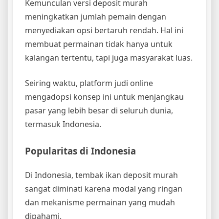
Kemunculan versi deposit murah
meningkatkan jumlah pemain dengan
menyediakan opsi bertaruh rendah. Hal ini
membuat permainan tidak hanya untuk
kalangan tertentu, tapi juga masyarakat luas.
Seiring waktu, platform judi online
mengadopsi konsep ini untuk menjangkau
pasar yang lebih besar di seluruh dunia,
termasuk Indonesia.
Popularitas di Indonesia
Di Indonesia, tembak ikan deposit murah
sangat diminati karena modal yang ringan
dan mekanisme permainan yang mudah
dipahami.