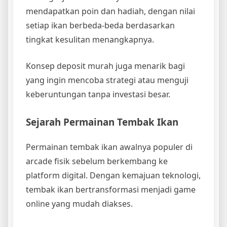
mendapatkan poin dan hadiah, dengan nilai
setiap ikan berbeda-beda berdasarkan
tingkat kesulitan menangkapnya.
Konsep deposit murah juga menarik bagi
yang ingin mencoba strategi atau menguji
keberuntungan tanpa investasi besar.
Sejarah Permainan Tembak Ikan
Permainan tembak ikan awalnya populer di
arcade fisik sebelum berkembang ke
platform digital. Dengan kemajuan teknologi,
tembak ikan bertransformasi menjadi game
online yang mudah diakses.