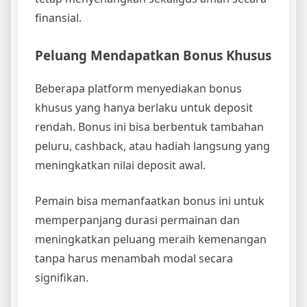
finansial.
Peluang Mendapatkan Bonus Khusus
Beberapa platform menyediakan bonus
khusus yang hanya berlaku untuk deposit
rendah. Bonus ini bisa berbentuk tambahan
peluru, cashback, atau hadiah langsung yang
meningkatkan nilai deposit awal.
Pemain bisa memanfaatkan bonus ini untuk
memperpanjang durasi permainan dan
meningkatkan peluang meraih kemenangan
tanpa harus menambah modal secara
signifikan.