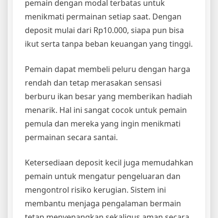
pemain dengan modal terbatas untuk
menikmati permainan setiap saat. Dengan
deposit mulai dari Rp10.000, siapa pun bisa
ikut serta tanpa beban keuangan yang tinggi.
Pemain dapat membeli peluru dengan harga
rendah dan tetap merasakan sensasi
berburu ikan besar yang memberikan hadiah
menarik. Hal ini sangat cocok untuk pemain
pemula dan mereka yang ingin menikmati
permainan secara santai.
Ketersediaan deposit kecil juga memudahkan
pemain untuk mengatur pengeluaran dan
mengontrol risiko kerugian. Sistem ini
membantu menjaga pengalaman bermain
tetap menyenangkan sekaligus aman secara