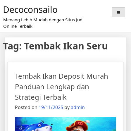
Skip
Decoconsailo
to
content
Menang Lebih Mudah dengan Situs Judi
Online Terbaik!
Tag:
Tembak Ikan Seru
Tembak Ikan Deposit Murah
Panduan Lengkap dan
Strategi Terbaik
Posted on
19/11/2025
by
admin