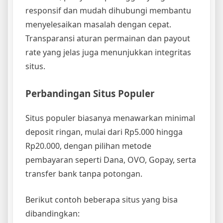
responsif dan mudah dihubungi membantu
menyelesaikan masalah dengan cepat.
Transparansi aturan permainan dan payout
rate yang jelas juga menunjukkan integritas
situs.
Perbandingan Situs Populer
Situs populer biasanya menawarkan minimal
deposit ringan, mulai dari Rp5.000 hingga
Rp20.000, dengan pilihan metode
pembayaran seperti Dana, OVO, Gopay, serta
transfer bank tanpa potongan.
Berikut contoh beberapa situs yang bisa
dibandingkan: