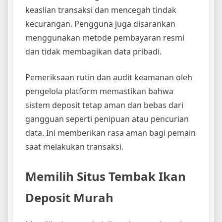
keaslian transaksi dan mencegah tindak
kecurangan. Pengguna juga disarankan
menggunakan metode pembayaran resmi
dan tidak membagikan data pribadi.
Pemeriksaan rutin dan audit keamanan oleh
pengelola platform memastikan bahwa
sistem deposit tetap aman dan bebas dari
gangguan seperti penipuan atau pencurian
data. Ini memberikan rasa aman bagi pemain
saat melakukan transaksi.
Memilih Situs Tembak Ikan
Deposit Murah