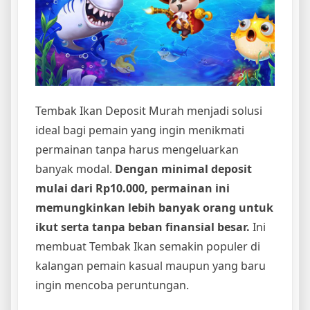
Tembak Ikan Deposit Murah menjadi solusi
ideal bagi pemain yang ingin menikmati
permainan tanpa harus mengeluarkan
banyak modal.
Dengan minimal deposit
mulai dari Rp10.000, permainan ini
memungkinkan lebih banyak orang untuk
ikut serta tanpa beban finansial besar.
Ini
membuat Tembak Ikan semakin populer di
kalangan pemain kasual maupun yang baru
ingin mencoba peruntungan.