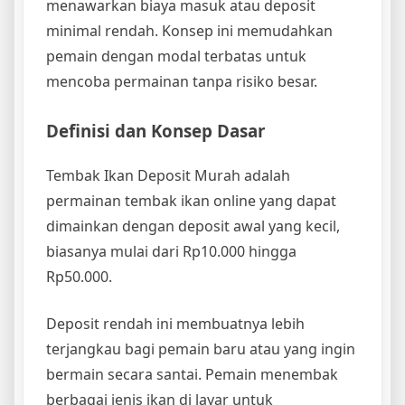
menawarkan biaya masuk atau deposit
minimal rendah. Konsep ini memudahkan
pemain dengan modal terbatas untuk
mencoba permainan tanpa risiko besar.
Definisi dan Konsep Dasar
Tembak Ikan Deposit Murah adalah
permainan tembak ikan online yang dapat
dimainkan dengan deposit awal yang kecil,
biasanya mulai dari Rp10.000 hingga
Rp50.000.
Deposit rendah ini membuatnya lebih
terjangkau bagi pemain baru atau yang ingin
bermain secara santai. Pemain menembak
berbagai jenis ikan di layar untuk