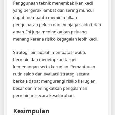
Penggunaan teknik menembak ikan kecil
yang bergerak lambat dan sering muncul
dapat membantu meminimalkan
pengeluaran peluru dan menjaga saldo tetap
aman. Ini juga meningkatkan peluang
menang karena risiko kegagalan lebih kecil.
Strategi lain adalah membatasi waktu
bermain dan menetapkan target
kemenangan serta kerugian. Pemantauan
rutin saldo dan evaluasi strategi secara
berkala dapat mengurangi risiko kerugian
besar dan meningkatkan pengalaman
permainan secara keseluruhan.
Kesimpulan