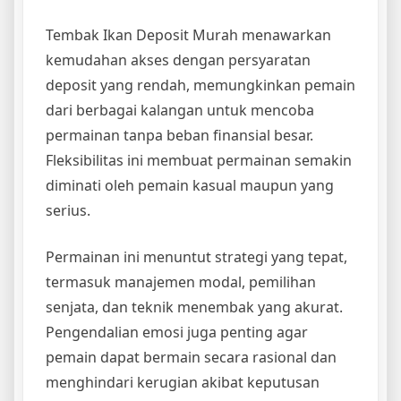
Tembak Ikan Deposit Murah menawarkan
kemudahan akses dengan persyaratan
deposit yang rendah, memungkinkan pemain
dari berbagai kalangan untuk mencoba
permainan tanpa beban finansial besar.
Fleksibilitas ini membuat permainan semakin
diminati oleh pemain kasual maupun yang
serius.
Permainan ini menuntut strategi yang tepat,
termasuk manajemen modal, pemilihan
senjata, dan teknik menembak yang akurat.
Pengendalian emosi juga penting agar
pemain dapat bermain secara rasional dan
menghindari kerugian akibat keputusan