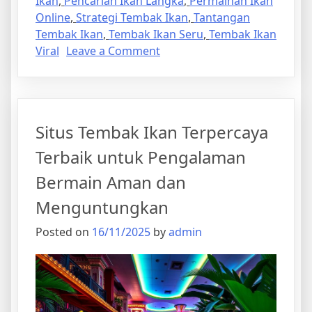
Ikan
,
Pencarian Ikan Langka
,
Permainan Ikan
Online
,
Strategi Tembak Ikan
,
Tantangan
Tembak Ikan
,
Tembak Ikan Seru
,
Tembak Ikan
on
Viral
Leave a Comment
Tembak
Ikan
Deposit
Murah
Situs Tembak Ikan Terpercaya
Panduan
Lengkap
Terbaik untuk Pengalaman
dan
Bermain Aman dan
Strategi
Terbaik
Menguntungkan
Posted on
16/11/2025
by
admin