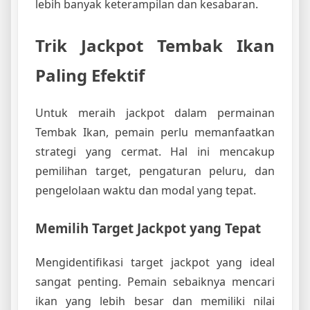
lebih banyak keterampilan dan kesabaran.
Trik Jackpot Tembak Ikan
Paling Efektif
Untuk meraih jackpot dalam permainan
Tembak Ikan, pemain perlu memanfaatkan
strategi yang cermat. Hal ini mencakup
pemilihan target, pengaturan peluru, dan
pengelolaan waktu dan modal yang tepat.
Memilih Target Jackpot yang Tepat
Mengidentifikasi target jackpot yang ideal
sangat penting. Pemain sebaiknya mencari
ikan yang lebih besar dan memiliki nilai