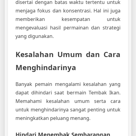
disertai dengan batas waktu tertentu untuk
menjaga fokus dan konsentrasi. Hal ini juga
memberikan kesempatan untuk
mengevaluasi hasil permainan dan strategi
yang digunakan.
Kesalahan Umum dan Cara
Menghindarinya
Banyak pemain mengalami kesalahan yang
dapat dihindari saat bermain Tembak Ikan.
Memahami kesalahan umum serta cara
untuk menghindarinya sangat penting untuk
meningkatkan peluang menang.
Hindari Menembak Sembarangan