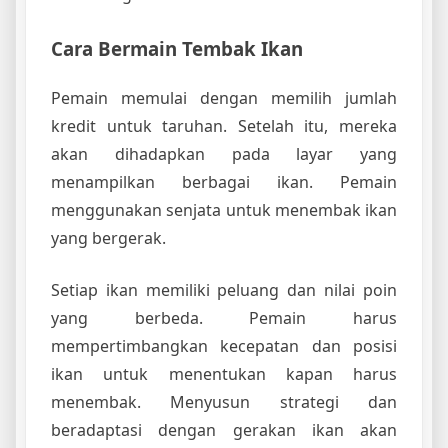
Cara Bermain Tembak Ikan
Pemain memulai dengan memilih jumlah
kredit untuk taruhan. Setelah itu, mereka
akan dihadapkan pada layar yang
menampilkan berbagai ikan. Pemain
menggunakan senjata untuk menembak ikan
yang bergerak.
Setiap ikan memiliki peluang dan nilai poin
yang berbeda. Pemain harus
mempertimbangkan kecepatan dan posisi
ikan untuk menentukan kapan harus
menembak. Menyusun strategi dan
beradaptasi dengan gerakan ikan akan