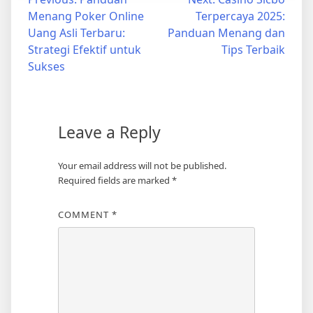
Post
Menang Poker Online
Terpercaya 2025:
navigation
Uang Asli Terbaru:
Panduan Menang dan
Strategi Efektif untuk
Tips Terbaik
Sukses
Leave a Reply
Your email address will not be published.
Required fields are marked
*
COMMENT
*