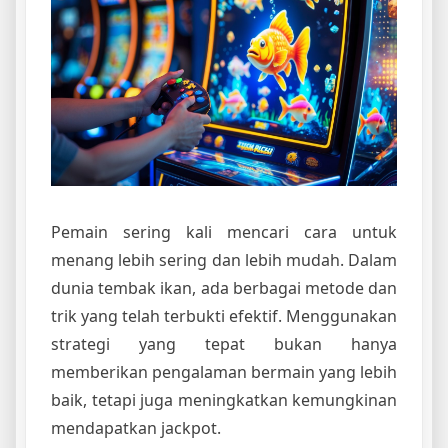
Pemain sering kali mencari cara untuk
menang lebih sering dan lebih mudah. Dalam
dunia tembak ikan, ada berbagai metode dan
trik yang telah terbukti efektif. Menggunakan
strategi yang tepat bukan hanya
memberikan pengalaman bermain yang lebih
baik, tetapi juga meningkatkan kemungkinan
mendapatkan jackpot.