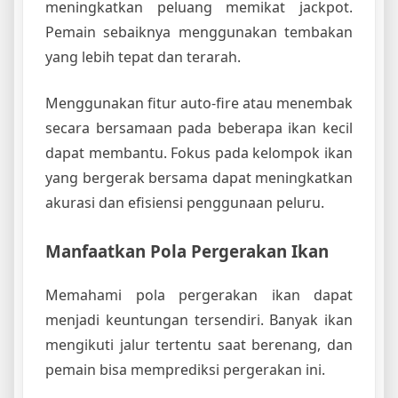
meningkatkan peluang memikat jackpot.
Pemain sebaiknya menggunakan tembakan
yang lebih tepat dan terarah.
Menggunakan fitur auto-fire atau menembak
secara bersamaan pada beberapa ikan kecil
dapat membantu. Fokus pada kelompok ikan
yang bergerak bersama dapat meningkatkan
akurasi dan efisiensi penggunaan peluru.
Manfaatkan Pola Pergerakan Ikan
Memahami pola pergerakan ikan dapat
menjadi keuntungan tersendiri. Banyak ikan
mengikuti jalur tertentu saat berenang, dan
pemain bisa memprediksi pergerakan ini.