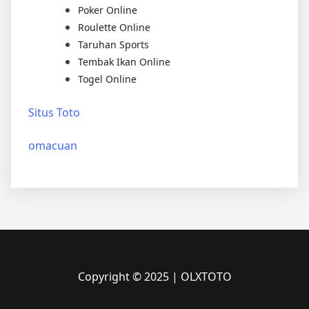
Poker Online
Roulette Online
Taruhan Sports
Tembak Ikan Online
Togel Online
Situs Toto
omacuan
Copyright © 2025 |
OLXTOTO