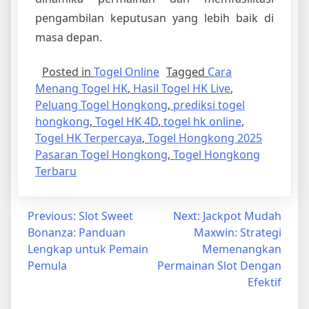
pengambilan keputusan yang lebih baik di
masa depan.
Posted in
Togel Online
Tagged
Cara
Menang Togel HK
,
Hasil Togel HK Live
,
Peluang Togel Hongkong
,
prediksi togel
hongkong
,
Togel HK 4D
,
togel hk online
,
Togel HK Terpercaya
,
Togel Hongkong 2025
Pasaran Togel Hongkong
,
Togel Hongkong
Terbaru
Post
Previous:
Slot Sweet
Next:
Jackpot Mudah
Bonanza: Panduan
Maxwin: Strategi
navigation
Lengkap untuk Pemain
Memenangkan
Pemula
Permainan Slot Dengan
Efektif