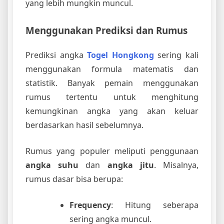
yang lebih mungkin muncul.
Menggunakan Prediksi dan Rumus
Prediksi angka
Togel Hongkong
sering kali
menggunakan formula matematis dan
statistik. Banyak pemain menggunakan
rumus tertentu untuk menghitung
kemungkinan angka yang akan keluar
berdasarkan hasil sebelumnya.
Rumus yang populer meliputi penggunaan
angka suhu
dan
angka jitu
. Misalnya,
rumus dasar bisa berupa:
Frequency
: Hitung seberapa
sering angka muncul.