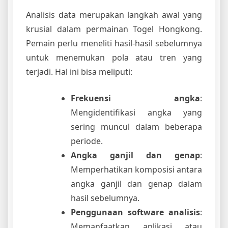
Analisis data merupakan langkah awal yang
krusial dalam permainan Togel Hongkong.
Pemain perlu meneliti hasil-hasil sebelumnya
untuk menemukan pola atau tren yang
terjadi. Hal ini bisa meliputi:
Frekuensi angka
:
Mengidentifikasi angka yang
sering muncul dalam beberapa
periode.
Angka ganjil dan genap
:
Memperhatikan komposisi antara
angka ganjil dan genap dalam
hasil sebelumnya.
Penggunaan software analisis
:
Memanfaatkan aplikasi atau