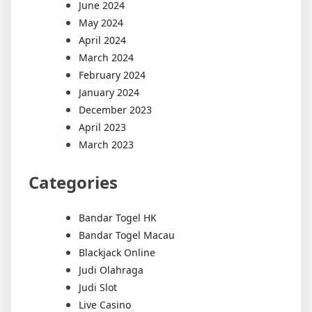
June 2024
May 2024
April 2024
March 2024
February 2024
January 2024
December 2023
April 2023
March 2023
Categories
Bandar Togel HK
Bandar Togel Macau
Blackjack Online
Judi Olahraga
Judi Slot
Live Casino