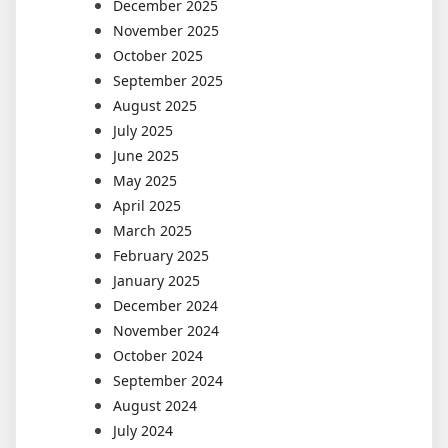
December 2025
November 2025
October 2025
September 2025
August 2025
July 2025
June 2025
May 2025
April 2025
March 2025
February 2025
January 2025
December 2024
November 2024
October 2024
September 2024
August 2024
July 2024