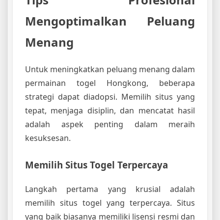
Mengoptimalkan Peluang
Menang
Untuk meningkatkan peluang menang dalam
permainan togel Hongkong, beberapa
strategi dapat diadopsi. Memilih situs yang
tepat, menjaga disiplin, dan mencatat hasil
adalah aspek penting dalam meraih
kesuksesan.
Memilih Situs Togel Terpercaya
Langkah pertama yang krusial adalah
memilih situs togel yang terpercaya. Situs
yang baik biasanya memiliki lisensi resmi dan