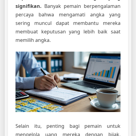
signifikan.
Banyak pemain berpengalaman
percaya bahwa mengamati angka yang
sering muncul dapat membantu mereka
membuat keputusan yang lebih baik saat
memilih angka.
Selain itu, penting bagi pemain untuk
mengelola uang mereka dengan bijak.