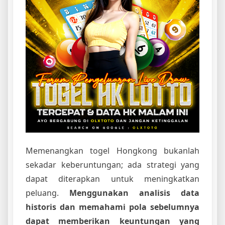
Memenangkan togel Hongkong bukanlah
sekadar keberuntungan; ada strategi yang
dapat diterapkan untuk meningkatkan
peluang.
Menggunakan analisis data
historis dan memahami pola sebelumnya
dapat memberikan keuntungan yang