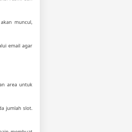
 akan muncul,
lui email agar
gan area untuk
a jumlah slot.
emain membuat