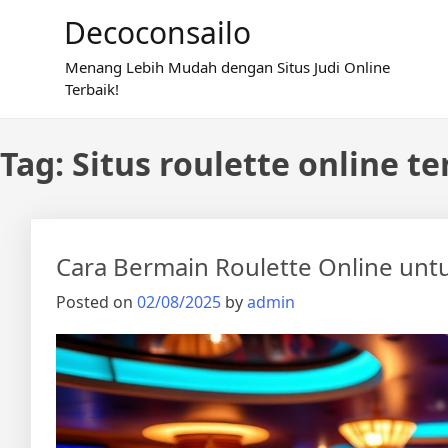
Skip
Decoconsailo
to
content
Menang Lebih Mudah dengan Situs Judi Online
Terbaik!
Tag:
Situs roulette online te
Cara Bermain Roulette Online unt
Posted on
02/08/2025
by
admin