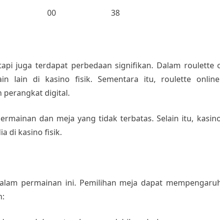
00
38
tapi juga terdapat perbedaan signifikan. Dalam roulette o
n lain di kasino fisik. Sementara itu, roulette onli
perangkat digital.
rmainan dan meja yang tidak terbatas. Selain itu, kasino
 di kasino fisik.
 dalam permainan ini. Pemilihan meja dapat mempengaru
m: