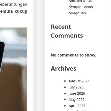
Android & iOS
 keberuntungan
dengan Bonus
emula cukup
Mingguan
Recent
Comments
No comments to show.
Archives
August 2026
July 2026
June 2026
May 2026
April 2026