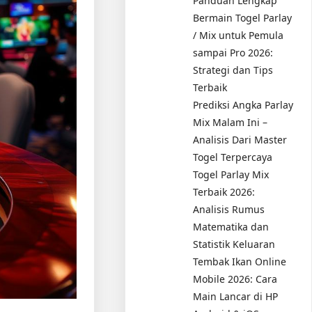
Panduan Lengkap
Bermain Togel Parlay
/ Mix untuk Pemula
sampai Pro 2026:
Strategi dan Tips
Terbaik
Prediksi Angka Parlay
Mix Malam Ini –
Analisis Dari Master
Togel Terpercaya
Togel Parlay Mix
Terbaik 2026:
Analisis Rumus
Matematika dan
Statistik Keluaran
Tembak Ikan Online
Mobile 2026: Cara
Main Lancar di HP