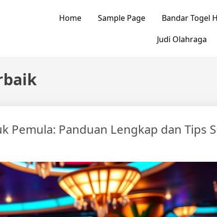
Home
Sample Page
Bandar Togel 
Judi Olahraga
rbaik
uk Pemula: Panduan Lengkap dan Tips 