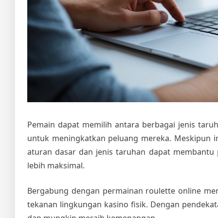
Pemain dapat memilih antara berbagai jenis taruha
untuk meningkatkan peluang mereka. Meskipun 
aturan dasar dan jenis taruhan dapat membantu
lebih maksimal.
Bergabung dengan permainan roulette online mem
tekanan lingkungan kasino fisik. Dengan pendeka