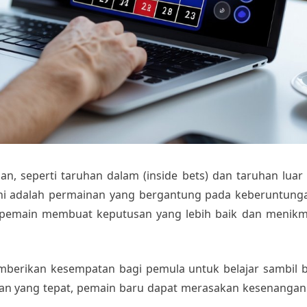
n, seperti taruhan dalam (inside bets) dan taruhan luar (
ini adalah permainan yang bergantung pada keberuntun
 pemain membuat keputusan yang lebih baik dan menikm
berikan kesempatan bagi pemula untuk belajar sambil b
tan yang tepat, pemain baru dapat merasakan kesenangan