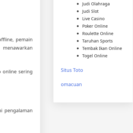
Judi Olahraga
Judi Slot
Live Casino
Poker Online
Roulette Online
ffline, pemain
Taruhan Sports
ne menawarkan
Tembak Ikan Online
Togel Online
Situs Toto
 online sering
omacuan
hi pengalaman