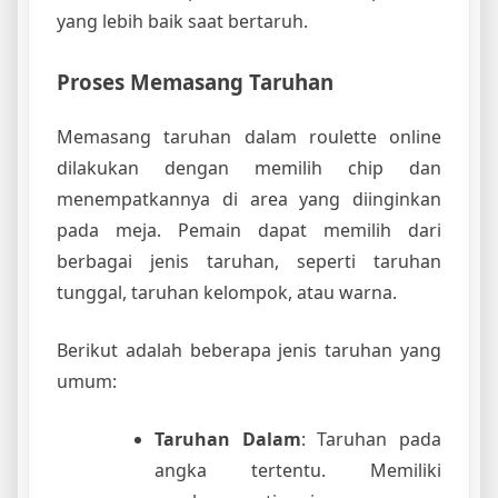
yang lebih baik saat bertaruh.
Proses Memasang Taruhan
Memasang taruhan dalam roulette online
dilakukan dengan memilih chip dan
menempatkannya di area yang diinginkan
pada meja. Pemain dapat memilih dari
berbagai jenis taruhan, seperti taruhan
tunggal, taruhan kelompok, atau warna.
Berikut adalah beberapa jenis taruhan yang
umum:
Taruhan Dalam
: Taruhan pada
angka tertentu. Memiliki