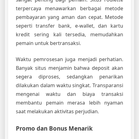
terpercaya menawarkan berbagai metode
pembayaran yang aman dan cepat. Metode
seperti transfer bank, e-wallet, dan kartu
kredit sering kali tersedia, memudahkan
pemain untuk bertransaksi.
Waktu pemrosesan juga menjadi perhatian.
Banyak situs menjamin bahwa deposit akan
segera diproses, sedangkan penarikan
dilakukan dalam waktu singkat. Transparansi
mengenai waktu dan biaya transaksi
membantu pemain merasa lebih nyaman
saat melakukan aktivitas perjudian.
Promo dan Bonus Menarik