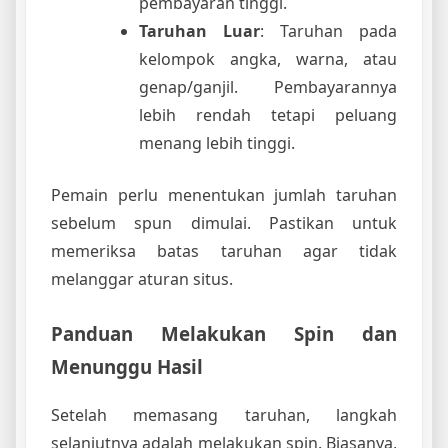
pembayaran tinggi.
Taruhan Luar
: Taruhan pada
kelompok angka, warna, atau
genap/ganjil. Pembayarannya
lebih rendah tetapi peluang
menang lebih tinggi.
Pemain perlu menentukan jumlah taruhan
sebelum spun dimulai. Pastikan untuk
memeriksa batas taruhan agar tidak
melanggar aturan situs.
Panduan Melakukan Spin dan
Menunggu Hasil
Setelah memasang taruhan, langkah
selanjutnya adalah melakukan spin. Biasanya,