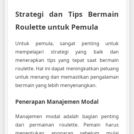
Strategi dan Tips Bermain
Roulette untuk Pemula
Untuk pemula, sangat penting untuk
mempelajari strategi yang baik dan
menerapkan tips yang tepat saat bermain
roulette. Hal ini dapat meningkatkan peluang
untuk menang dan memastikan pengalaman
bermain yang lebih menyenangkan.
Penerapan Manajemen Modal
Manajemen modal adalah bagian penting
dari permainan roulette. Pemain harus
menentukan anggaran sebelum mulai