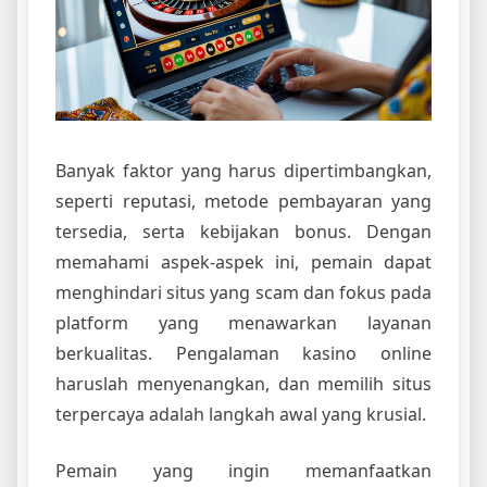
Banyak faktor yang harus dipertimbangkan,
seperti reputasi, metode pembayaran yang
tersedia, serta kebijakan bonus. Dengan
memahami aspek-aspek ini, pemain dapat
menghindari situs yang scam dan fokus pada
platform yang menawarkan layanan
berkualitas. Pengalaman kasino online
haruslah menyenangkan, dan memilih situs
terpercaya adalah langkah awal yang krusial.
Pemain yang ingin memanfaatkan