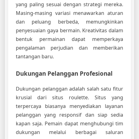
yang paling sesuai dengan strategi mereka.
Masing-masing variasi menawarkan aturan
dan peluang berbeda, memungkinkan
penyesuaian gaya bermain. Kreativitas dalam
bentuk permainan dapat memperkaya
pengalaman perjudian dan memberikan
tantangan baru.
Dukungan Pelanggan Profesional
Dukungan pelanggan adalah salah satu fitur
krusial dari situs roulette. Situs yang
terpercaya biasanya menyediakan layanan
pelanggan yang responsif dan siap sedia
kapan saja. Pemain dapat menghubungi tim
dukungan melalui berbagai saluran