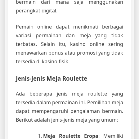
bermain dari mana saja menggunakan
perangkat digital.
Pemain online dapat menikmati berbagai
variasi permainan dan meja yang tidak
terbatas. Selain itu, kasino online sering
menawarkan bonus atau promosi yang tidak
tersedia di kasino fisik.
Jenis-Jenis Meja Roulette
Ada beberapa jenis meja roulette yang
tersedia dalam permainan ini. Pemilihan meja
dapat mempengaruhi pengalaman bermain.
Berikut adalah jenis-jenis meja yang umum:
Meja Roulette Eropa
: Memiliki