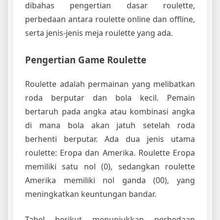
dibahas pengertian dasar roulette,
perbedaan antara roulette online dan offline,
serta jenis-jenis meja roulette yang ada.
Pengertian Game Roulette
Roulette adalah permainan yang melibatkan
roda berputar dan bola kecil. Pemain
bertaruh pada angka atau kombinasi angka
di mana bola akan jatuh setelah roda
berhenti berputar. Ada dua jenis utama
roulette: Eropa dan Amerika. Roulette Eropa
memiliki satu nol (0), sedangkan roulette
Amerika memiliki nol ganda (00), yang
meningkatkan keuntungan bandar.
Tabel berikut menunjukkan perbedaan