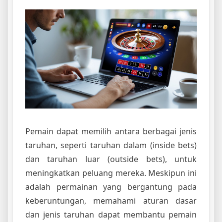
Pemain dapat memilih antara berbagai jenis
taruhan, seperti taruhan dalam (inside bets)
dan taruhan luar (outside bets), untuk
meningkatkan peluang mereka. Meskipun ini
adalah permainan yang bergantung pada
keberuntungan, memahami aturan dasar
dan jenis taruhan dapat membantu pemain