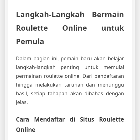
Langkah-Langkah Bermain
Roulette Online untuk
Pemula
Dalam bagian ini, pemain baru akan belajar
langkah-langkah penting untuk memulai
permainan roulette online. Dari pendaftaran
hingga melakukan taruhan dan menunggu
hasil, setiap tahapan akan dibahas dengan
jelas.
Cara Mendaftar di Situs Roulette
Online