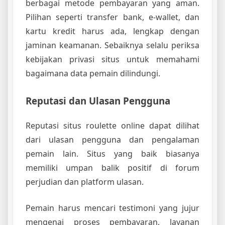
berbagai metode pembayaran yang aman.
Pilihan seperti transfer bank, e-wallet, dan
kartu kredit harus ada, lengkap dengan
jaminan keamanan. Sebaiknya selalu periksa
kebijakan privasi situs untuk memahami
bagaimana data pemain dilindungi.
Reputasi dan Ulasan Pengguna
Reputasi situs roulette online dapat dilihat
dari ulasan pengguna dan pengalaman
pemain lain. Situs yang baik biasanya
memiliki umpan balik positif di forum
perjudian dan platform ulasan.
Pemain harus mencari testimoni yang jujur
mengenai proses pembayaran, layanan