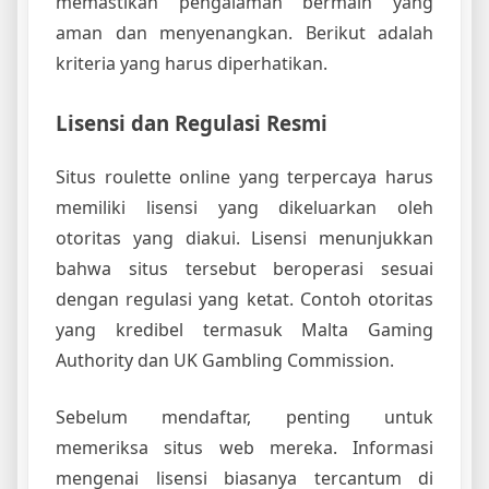
memastikan pengalaman bermain yang
aman dan menyenangkan. Berikut adalah
kriteria yang harus diperhatikan.
Lisensi dan Regulasi Resmi
Situs roulette online yang terpercaya harus
memiliki lisensi yang dikeluarkan oleh
otoritas yang diakui. Lisensi menunjukkan
bahwa situs tersebut beroperasi sesuai
dengan regulasi yang ketat. Contoh otoritas
yang kredibel termasuk Malta Gaming
Authority dan UK Gambling Commission.
Sebelum mendaftar, penting untuk
memeriksa situs web mereka. Informasi
mengenai lisensi biasanya tercantum di