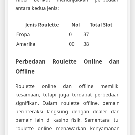
antara kedua jenis:
Jenis Roulette
Nol
Total Slot
Eropa
0
37
Amerika
00
38
Perbedaan Roulette Online dan
Offline
Roulette online dan offline memiliki
kesamaan, tetapi juga terdapat perbedaan
signifikan. Dalam roulette offline, pemain
berinteraksi langsung dengan dealer dan
pemain lain di kasino fisik. Sementara itu,
roulette online menawarkan kenyamanan