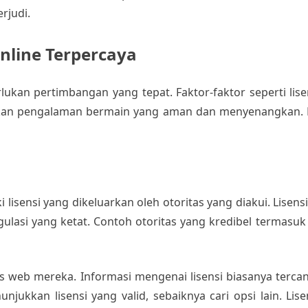
rjudi.
Online Terpercaya
kan pertimbangan yang tepat. Faktor-faktor seperti lis
ikan pengalaman bermain yang aman dan menyenangkan. B
i lisensi yang dikeluarkan oleh otoritas yang diakui. Lise
gulasi yang ketat. Contoh otoritas yang kredibel termasu
s web mereka. Informasi mengenai lisensi biasanya terca
njukkan lisensi yang valid, sebaiknya cari opsi lain. Li