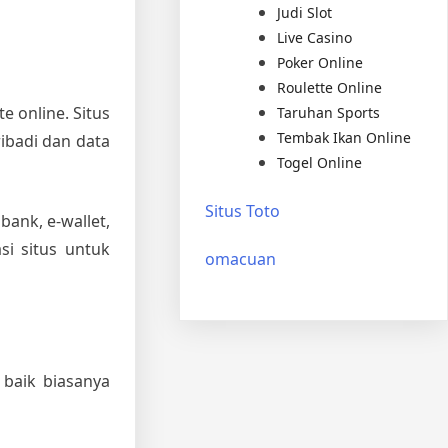
Judi Slot
Live Casino
Poker Online
Roulette Online
 online. Situs
Taruhan Sports
Tembak Ikan Online
ibadi dan data
Togel Online
Situs Toto
bank, e-wallet,
si situs untuk
omacuan
 baik biasanya