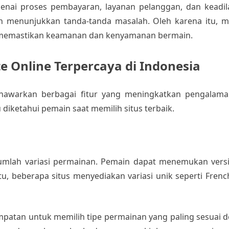
enai proses pembayaran, layanan pelanggan, dan keadil
n menunjukkan tanda-tanda masalah. Oleh karena itu, m
m memastikan keamanan dan kenyamanan bermain.
te Online Terpercaya di Indonesia
menawarkan berbagai fitur yang meningkatkan pengalama
 diketahui pemain saat memilih situs terbaik.
jumlah variasi permainan. Pemain dapat menemukan versi 
tu, beberapa situs menyediakan variasi unik seperti Frenc
mpatan untuk memilih tipe permainan yang paling sesuai d