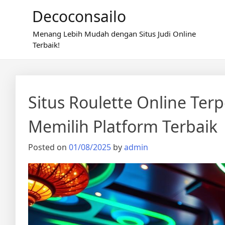
Skip
Decoconsailo
to
content
Menang Lebih Mudah dengan Situs Judi Online
Terbaik!
Situs Roulette Online Ter
Memilih Platform Terbaik
Posted on
01/08/2025
by
admin