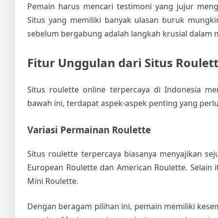
Pemain harus mencari testimoni yang jujur meng
Situs yang memiliki banyak ulasan buruk mungki
sebelum bergabung adalah langkah krusial dala
Fitur Unggulan dari Situs Roulet
Situs roulette online terpercaya di Indonesia 
bawah ini, terdapat aspek-aspek penting yang perlu
Variasi Permainan Roulette
Situs roulette terpercaya biasanya menyajikan se
European Roulette dan American Roulette. Selain i
Mini Roulette.
Dengan beragam pilihan ini, pemain memiliki kese