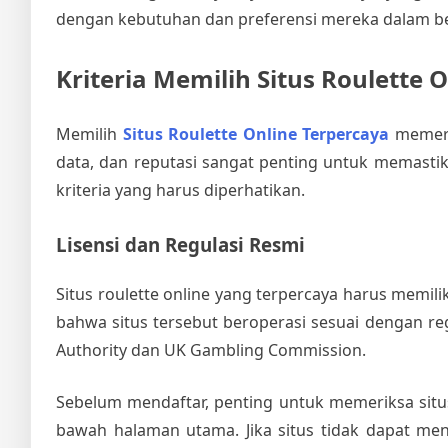
dengan kebutuhan dan preferensi mereka dalam be
Kriteria Memilih Situs Roulette 
Memilih
Situs Roulette Online Terpercaya
memerlu
data, dan reputasi sangat penting untuk memast
kriteria yang harus diperhatikan.
Lisensi dan Regulasi Resmi
Situs roulette online yang terpercaya harus memilik
bahwa situs tersebut beroperasi sesuai dengan re
Authority dan UK Gambling Commission.
Sebelum mendaftar, penting untuk memeriksa situ
bawah halaman utama. Jika situs tidak dapat menu