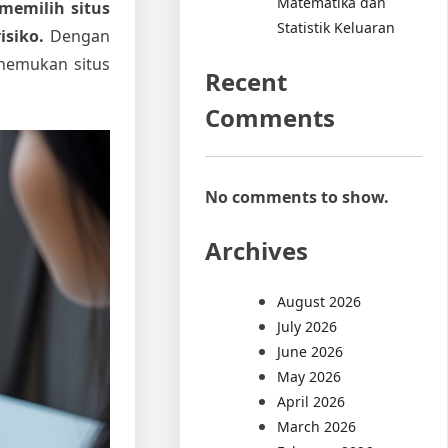
Matematika dan
memilih situs
Statistik Keluaran
siko.
Dengan
nemukan situs
Recent
Comments
No comments to show.
Archives
August 2026
July 2026
June 2026
May 2026
April 2026
March 2026