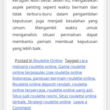
kerugian lebih besar. Selain itu, mengabaikan
aspek penting seperti waktu bermain dan
tidak terburu-buru dalam pengambilan
keputusan juga menjadi kesalahan yang
umum. Mengambil waktu untuk
menganalisis situasi permainan dapat
membantu pemain membuat keputusan
yang lebih baik.
Posted in
Roulette Online
Tagged
cara
menang roulette online
,
Game roulette
online terpopuler
,
Live roulette online
Indonesia
,
panduan bermain roulette online
,
Roulette online deposit rendah
,
roulette
online terpercaya
,
roulette online uang asli
,
Situs judi roulette resmi
,
Situs roulette online
terbaik
,
Strategi roulette online
Leave a
on
Comment