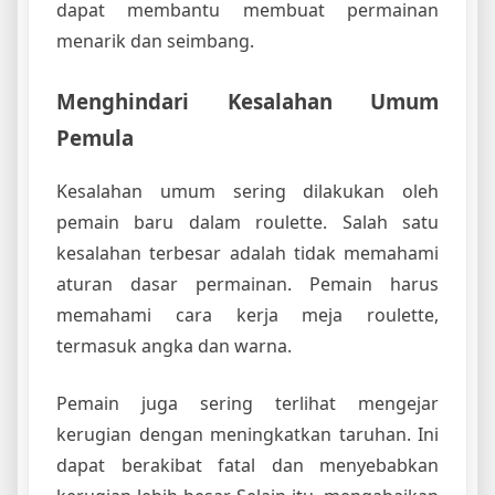
dapat membantu membuat permainan
menarik dan seimbang.
Menghindari Kesalahan Umum
Pemula
Kesalahan umum sering dilakukan oleh
pemain baru dalam roulette. Salah satu
kesalahan terbesar adalah tidak memahami
aturan dasar permainan. Pemain harus
memahami cara kerja meja roulette,
termasuk angka dan warna.
Pemain juga sering terlihat mengejar
kerugian dengan meningkatkan taruhan. Ini
dapat berakibat fatal dan menyebabkan