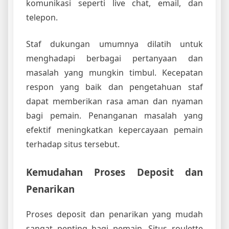
komunikasi seperti live chat, email, dan
telepon.
Staf dukungan umumnya dilatih untuk
menghadapi berbagai pertanyaan dan
masalah yang mungkin timbul. Kecepatan
respon yang baik dan pengetahuan staf
dapat memberikan rasa aman dan nyaman
bagi pemain. Penanganan masalah yang
efektif meningkatkan kepercayaan pemain
terhadap situs tersebut.
Kemudahan Proses Deposit dan
Penarikan
Proses deposit dan penarikan yang mudah
sangat penting bagi pemain. Situs roulette