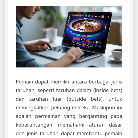
Pemain dapat memilih antara berbagai jenis
taruhan, seperti taruhan dalam (inside bets)
dan taruhan luar (outside bets), untuk
meningkatkan peluang mereka. Meskipun ini
adalah permainan yang bergantung pada
keberuntungan, memahami aturan dasar
dan jenis taruhan dapat membantu pemain