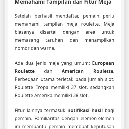
Memahami Tampilan dan Fitur Meja
Setelah berhasil mendaftar, pemain perlu
memahami tampilan meja roulette. Meja
biasanya disertai dengan area untuk
memasang taruhan dan menampilkan
nomor dan warna.
Ada dua jenis meja yang umum:
European
Roulette
dan
American Roulette
.
Perbedaan utama terletak pada jumlah slot.
Roulette Eropa memiliki 37 slot, sedangkan
Roulette Amerika memiliki 38 slot.
Fitur lainnya termasuk
notifikasi hasil
bagi
pemain. Familiaritas dengan elemen-elemen
ini membantu pemain membuat keputusan