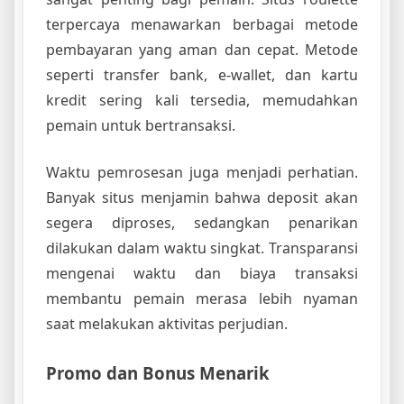
terpercaya menawarkan berbagai metode
pembayaran yang aman dan cepat. Metode
seperti transfer bank, e-wallet, dan kartu
kredit sering kali tersedia, memudahkan
pemain untuk bertransaksi.
Waktu pemrosesan juga menjadi perhatian.
Banyak situs menjamin bahwa deposit akan
segera diproses, sedangkan penarikan
dilakukan dalam waktu singkat. Transparansi
mengenai waktu dan biaya transaksi
membantu pemain merasa lebih nyaman
saat melakukan aktivitas perjudian.
Promo dan Bonus Menarik