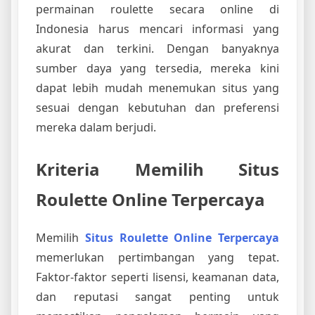
permainan roulette secara online di
Indonesia harus mencari informasi yang
akurat dan terkini. Dengan banyaknya
sumber daya yang tersedia, mereka kini
dapat lebih mudah menemukan situs yang
sesuai dengan kebutuhan dan preferensi
mereka dalam berjudi.
Kriteria Memilih Situs
Roulette Online Terpercaya
Memilih
Situs Roulette Online Terpercaya
memerlukan pertimbangan yang tepat.
Faktor-faktor seperti lisensi, keamanan data,
dan reputasi sangat penting untuk