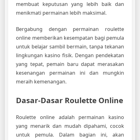
membuat keputusan yang lebih baik dan
menikmati permainan lebih maksimal.
Bergabung dengan permainan roulette
online memberikan kesempatan bagi pemula
untuk belajar sambil bermain, tanpa tekanan
lingkungan kasino fisik. Dengan pendekatan
yang tepat, pemain baru dapat merasakan
kesenangan permainan ini dan mungkin
meraih kemenangan.
Dasar-Dasar Roulette Online
Roulette online adalah permainan kasino
yang menarik dan mudah dipahami, cocok
untuk pemula. Dalam bagian ini, akan