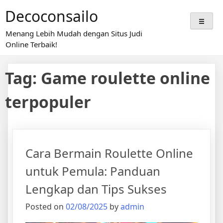
Skip
Decoconsailo
to
content
Menang Lebih Mudah dengan Situs Judi
Online Terbaik!
Tag:
Game roulette online
terpopuler
Cara Bermain Roulette Online
untuk Pemula: Panduan
Lengkap dan Tips Sukses
Posted on
02/08/2025
by
admin