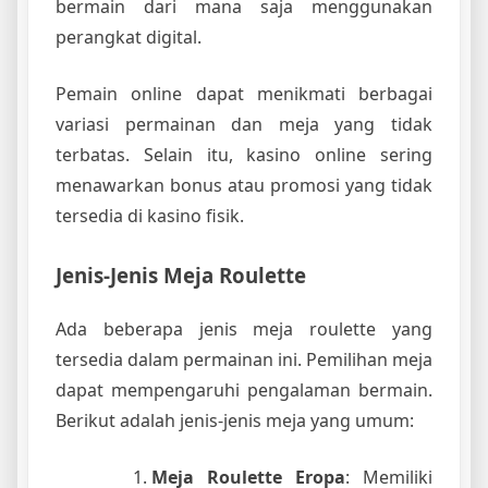
bermain dari mana saja menggunakan
perangkat digital.
Pemain online dapat menikmati berbagai
variasi permainan dan meja yang tidak
terbatas. Selain itu, kasino online sering
menawarkan bonus atau promosi yang tidak
tersedia di kasino fisik.
Jenis-Jenis Meja Roulette
Ada beberapa jenis meja roulette yang
tersedia dalam permainan ini. Pemilihan meja
dapat mempengaruhi pengalaman bermain.
Berikut adalah jenis-jenis meja yang umum:
Meja Roulette Eropa
: Memiliki