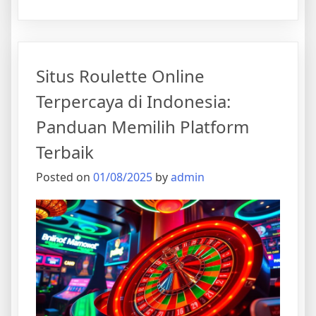
Cara
Bermain
Roulette
Online
Situs Roulette Online
untuk
Pemula:
Terpercaya di Indonesia:
Panduan
Panduan Memilih Platform
Lengkap
dan
Terbaik
Tips
Posted on
01/08/2025
by
admin
Sukses