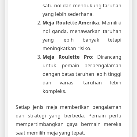
satu nol dan mendukung taruhan
yang lebih sederhana.
Meja Roulette Amerika
: Memiliki
nol ganda, menawarkan taruhan
yang lebih banyak tetapi
meningkatkan risiko.
Meja Roulette Pro
: Dirancang
untuk pemain berpengalaman
dengan batas taruhan lebih tinggi
dan variasi taruhan lebih
kompleks.
Setiap jenis meja memberikan pengalaman
dan strategi yang berbeda. Pemain perlu
mempertimbangkan gaya bermain mereka
saat memilih meja yang tepat.