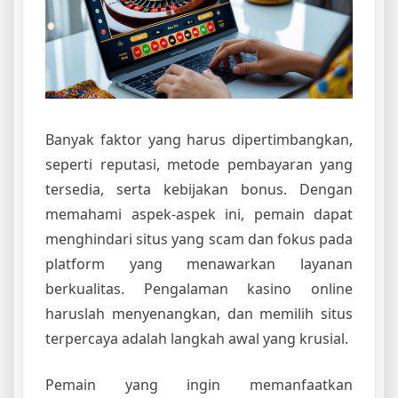
Banyak faktor yang harus dipertimbangkan,
seperti reputasi, metode pembayaran yang
tersedia, serta kebijakan bonus. Dengan
memahami aspek-aspek ini, pemain dapat
menghindari situs yang scam dan fokus pada
platform yang menawarkan layanan
berkualitas. Pengalaman kasino online
haruslah menyenangkan, dan memilih situs
terpercaya adalah langkah awal yang krusial.
Pemain yang ingin memanfaatkan