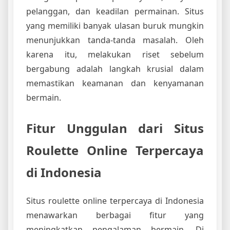
pelanggan, dan keadilan permainan. Situs
yang memiliki banyak ulasan buruk mungkin
menunjukkan tanda-tanda masalah. Oleh
karena itu, melakukan riset sebelum
bergabung adalah langkah krusial dalam
memastikan keamanan dan kenyamanan
bermain.
Fitur Unggulan dari Situs
Roulette Online Terpercaya
di Indonesia
Situs roulette online terpercaya di Indonesia
menawarkan berbagai fitur yang
meningkatkan pengalaman bermain. Di