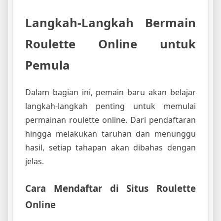
Langkah-Langkah Bermain
Roulette Online untuk
Pemula
Dalam bagian ini, pemain baru akan belajar
langkah-langkah penting untuk memulai
permainan roulette online. Dari pendaftaran
hingga melakukan taruhan dan menunggu
hasil, setiap tahapan akan dibahas dengan
jelas.
Cara Mendaftar di Situs Roulette
Online