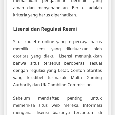
memastikan pengalaman bermain yang
aman dan menyenangkan. Berikut adalah
kriteria yang harus diperhatikan.
Lisensi dan Regulasi Resmi
Situs roulette online yang terpercaya harus
memiliki lisensi yang dikeluarkan oleh
otoritas yang diakui. Lisensi menunjukkan
bahwa situs tersebut beroperasi sesuai
dengan regulasi yang ketat. Contoh otoritas
yang kredibel termasuk Malta Gaming
Authority dan UK Gambling Commission.
Sebelum mendaftar, penting untuk
memeriksa situs web mereka. Informasi
mengenai lisensi biasanya tercantum di