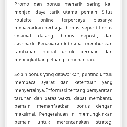
Promo dan bonus menarik sering kali
menjadi daya tarik utama pemain. Situs
roulette online terpercaya biasanya
menawarkan berbagai bonus, seperti bonus
selamat datang, bonus deposit, dan
cashback. Penawaran ini dapat memberikan
tambahan modal untuk bermain dan
meningkatkan peluang kemenangan.
Selain bonus yang ditawarkan, penting untuk
membaca syarat dan ketentuan yang
menyertainya. Informasi tentang persyaratan
taruhan dan batas waktu dapat membantu
pemain memanfaatkan bonus dengan
maksimal. Pengetahuan ini memungkinkan
pemain untuk merencanakan strategi