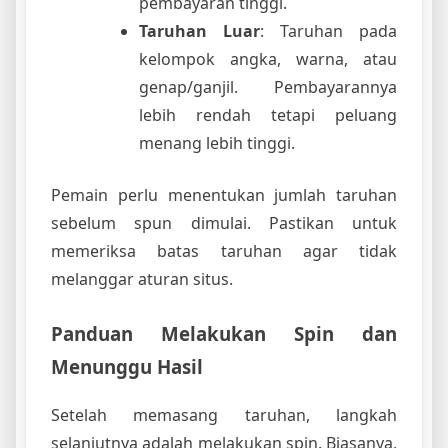
pembayaran tinggi.
Taruhan Luar
: Taruhan pada
kelompok angka, warna, atau
genap/ganjil. Pembayarannya
lebih rendah tetapi peluang
menang lebih tinggi.
Pemain perlu menentukan jumlah taruhan
sebelum spun dimulai. Pastikan untuk
memeriksa batas taruhan agar tidak
melanggar aturan situs.
Panduan Melakukan Spin dan
Menunggu Hasil
Setelah memasang taruhan, langkah
selanjutnya adalah melakukan spin. Biasanya,