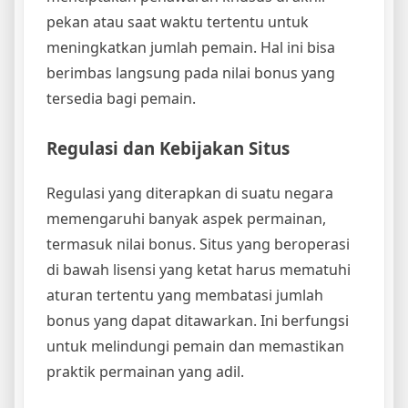
pekan atau saat waktu tertentu untuk
meningkatkan jumlah pemain. Hal ini bisa
berimbas langsung pada nilai bonus yang
tersedia bagi pemain.
Regulasi dan Kebijakan Situs
Regulasi yang diterapkan di suatu negara
memengaruhi banyak aspek permainan,
termasuk nilai bonus. Situs yang beroperasi
di bawah lisensi yang ketat harus mematuhi
aturan tertentu yang membatasi jumlah
bonus yang dapat ditawarkan. Ini berfungsi
untuk melindungi pemain dan memastikan
praktik permainan yang adil.