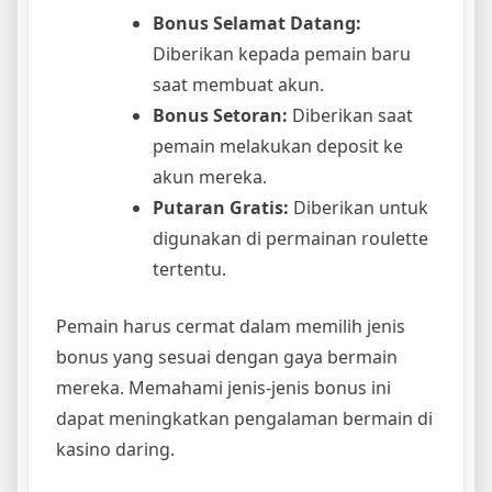
Bonus Selamat Datang:
Diberikan kepada pemain baru
saat membuat akun.
Bonus Setoran:
Diberikan saat
pemain melakukan deposit ke
akun mereka.
Putaran Gratis:
Diberikan untuk
digunakan di permainan roulette
tertentu.
Pemain harus cermat dalam memilih jenis
bonus yang sesuai dengan gaya bermain
mereka. Memahami jenis-jenis bonus ini
dapat meningkatkan pengalaman bermain di
kasino daring.