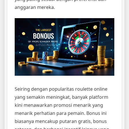
anggaran mereka.
Seiring dengan popularitas roulette online
yang semakin meningkat, banyak platform
kini menawarkan promosi menarik yang
menarik perhatian para pemain. Bonus ini
biasanya mencakup putaran gratis, bonus