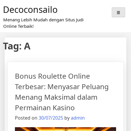
Skip
Decoconsailo
to
content
Menang Lebih Mudah dengan Situs Judi
Online Terbaik!
Tag:
A
Bonus Roulette Online
Terbesar: Menyasar Peluang
Menang Maksimal dalam
Permainan Kasino
Posted on
30/07/2025
by
admin