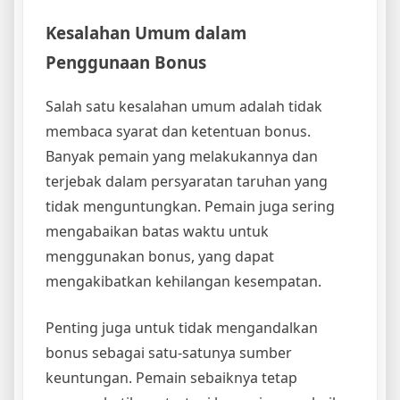
Kesalahan Umum dalam
Penggunaan Bonus
Salah satu kesalahan umum adalah tidak
membaca syarat dan ketentuan bonus.
Banyak pemain yang melakukannya dan
terjebak dalam persyaratan taruhan yang
tidak menguntungkan. Pemain juga sering
mengabaikan batas waktu untuk
menggunakan bonus, yang dapat
mengakibatkan kehilangan kesempatan.
Penting juga untuk tidak mengandalkan
bonus sebagai satu-satunya sumber
keuntungan. Pemain sebaiknya tetap