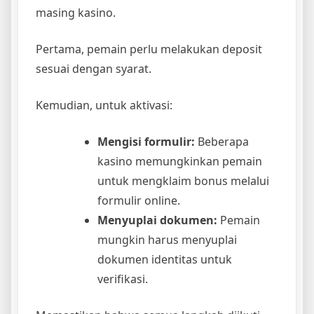
masing kasino.
Pertama, pemain perlu melakukan deposit
sesuai dengan syarat.
Kemudian, untuk aktivasi:
Mengisi formulir:
Beberapa
kasino memungkinkan pemain
untuk mengklaim bonus melalui
formulir online.
Menyuplai dokumen:
Pemain
mungkin harus menyuplai
dokumen identitas untuk
verifikasi.