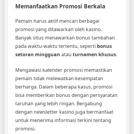
Memanfaatkan Promosi Berkala
Pemain harus aktif mencari berbagai
promosi yang ditawarkan oleh kasino.
Banyak situs menawarkan bonus tambahan
pada waktu-waktu tertentu, seperti
bonus
setoran mingguan
atau
turnamen khusus
.
Mengawasi kalender promosi memastikan
pemain tidak melewatkan kesempatan
berharga. Dalam beberapa kasus, promosi
bisa memberikan bonus dengan persyaratan
taruhan yang lebih ringan. Bergabung
dengan newsletter kasino juga bermanfaat
untuk menerima informasi terkini tentang
promosi.