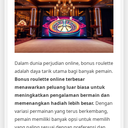
Dalam dunia perjudian online, bonus roulette
adalah daya tarik utama bagi banyak pemain.
Bonus roulette online terbesar
menawarkan peluang luar biasa untuk
meningkatkan pengalaman bermain dan
memenangkan hadiah lebih besar.
Dengan
variasi permainan yang terus berkembang,
pemain memiliki banyak opsi untuk memilih
yang paling sesuai dengan preferensi dan