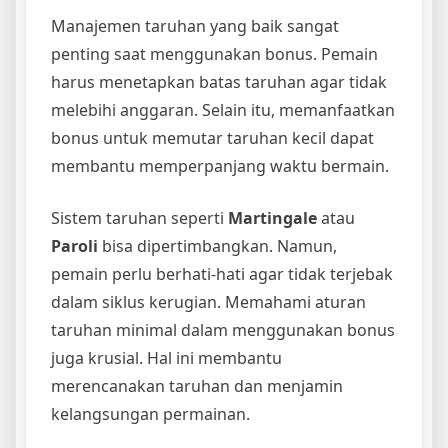
Manajemen taruhan yang baik sangat
penting saat menggunakan bonus. Pemain
harus menetapkan batas taruhan agar tidak
melebihi anggaran. Selain itu, memanfaatkan
bonus untuk memutar taruhan kecil dapat
membantu memperpanjang waktu bermain.
Sistem taruhan seperti
Martingale
atau
Paroli
bisa dipertimbangkan. Namun,
pemain perlu berhati-hati agar tidak terjebak
dalam siklus kerugian. Memahami aturan
taruhan minimal dalam menggunakan bonus
juga krusial. Hal ini membantu
merencanakan taruhan dan menjamin
kelangsungan permainan.