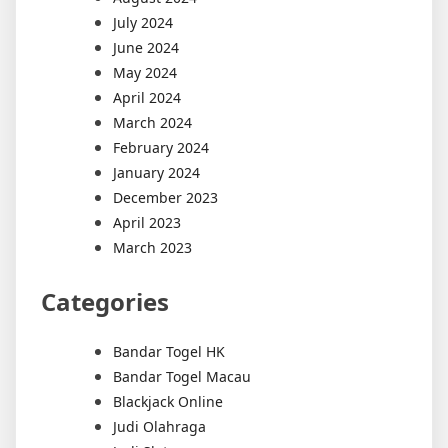
July 2024
June 2024
May 2024
April 2024
March 2024
February 2024
January 2024
December 2023
April 2023
March 2023
Categories
Bandar Togel HK
Bandar Togel Macau
Blackjack Online
Judi Olahraga