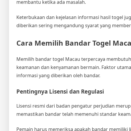
membantu ketika ada masalah.
Keterbukaan dan kejelasan informasi hasil togel 
diberikan sering mengandung syarat yang member
Cara Memilih Bandar Togel Mac
Memilih bandar togel Macau terpercaya membutuh
keamanan dan kenyamanan bermain. Faktor utama te
informasi yang diberikan oleh bandar.
Pentingnya Lisensi dan Regulasi
Lisensi resmi dari badan pengatur perjudian meru
memastikan bandar telah memenuhi standar keama
Pemain harus memeriksa apakah bandar memiliki lis