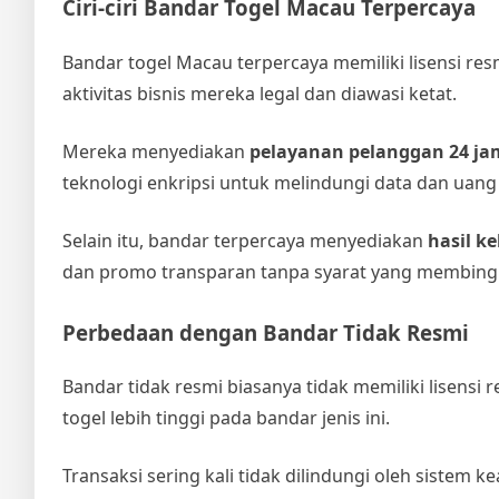
Ciri-ciri Bandar Togel Macau Terpercaya
Bandar togel Macau terpercaya memiliki lisensi resm
aktivitas bisnis mereka legal dan diawasi ketat.
Mereka menyediakan
pelayanan pelanggan 24 ja
teknologi enkripsi untuk melindungi data dan uang
Selain itu, bandar terpercaya menyediakan
hasil k
dan promo transparan tanpa syarat yang membingu
Perbedaan dengan Bandar Tidak Resmi
Bandar tidak resmi biasanya tidak memiliki lisensi r
togel lebih tinggi pada bandar jenis ini.
Transaksi sering kali tidak dilindungi oleh sistem