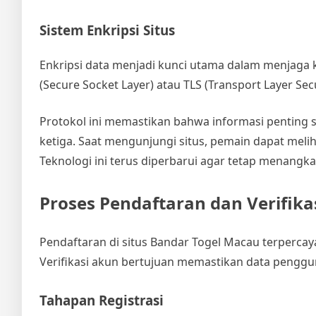
Sistem Enkripsi Situs
Enkripsi data menjadi kunci utama dalam menjaga 
(Secure Socket Layer) atau TLS (Transport Layer Sec
Protokol ini memastikan bahwa informasi penting se
ketiga. Saat mengunjungi situs, pemain dapat melih
Teknologi ini terus diperbarui agar tetap menang
Proses Pendaftaran dan Verifika
Pendaftaran di situs Bandar Togel Macau terpercaya
Verifikasi akun bertujuan memastikan data penggu
Tahapan Registrasi