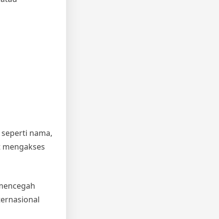
 seperti nama,
at mengakses
 mencegah
ternasional