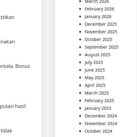
March 2026
February 2026
January 2026
astikan
December 2025
November 2025
October 2025
gunakan
September 2025
August 2025
July 2025
erkala. Bonus
June 2025
May 2025
April 2025
March 2025
February 2025
pulasi hasil
January 2025
December 2024
November 2024
 tidak
October 2024