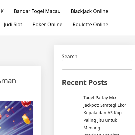
HK
Bandar Togel Macau
Blackjack Online
Judi Slot
Poker Online
Roulette Online
Search
 Aman
Recent Posts
Togel Parlay Mix
Jackpot: Strategi Ekor
Kepala dan AS Kop
Paling Jitu untuk
Menang