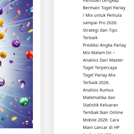
Panduan Lengkap
Bermain Togel Parlay
/ Mix untuk Pemula
sampai Pro 2026:
Strategi dan Tips
Terbaik
Prediksi Angka Parlay
Mix Malam Ini –
Analisis Dari Master
Togel Terpercaya
Togel Parlay Mix
Terbaik 2026:
Analisis Rumus
Matematika dan
Statistik Keluaran
Tembak Ikan Online
Mobile 2026: Cara
Main Lancar di HP