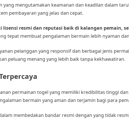
ain yang mengutamakan keamanan dan keadilan dalam tar
tem pembayaran yang jelas dan cepat.
 lisensi resmi dan reputasi baik di kalangan pemain, s
ang tepat membuat pengalaman bermain lebih nyaman da
ayanan pelanggan yang responsif dan berbagai jenis perma
an peluang menang yang lebih baik tanpa kekhawatiran.
Terpercaya
nan permainan togel yang memiliki kredibilitas tinggi dan
ngalaman bermain yang aman dan terjamin bagi para pem
dalam membedakan bandar resmi dengan yang tidak resmi