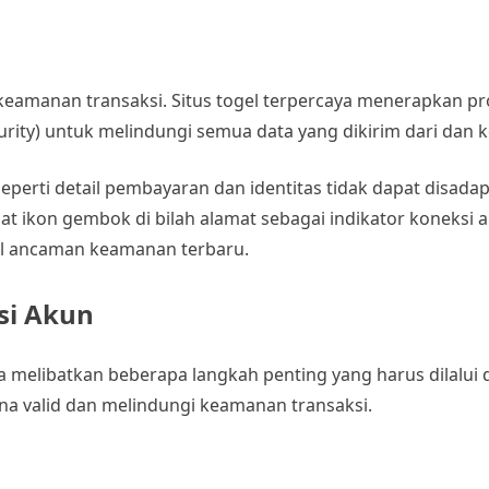
keamanan transaksi. Situs togel terpercaya menerapkan pr
urity) untuk melindungi semua data yang dikirim dari dan ke
perti detail pembayaran dan identitas tidak dapat disadap
at ikon gembok di bilah alamat sebagai indikator koneksi 
kal ancaman keamanan terbaru.
si Akun
 melibatkan beberapa langkah penting yang harus dilalui de
na valid dan melindungi keamanan transaksi.