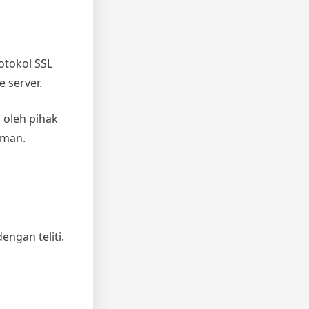
otokol SSL
 server.
 oleh pihak
aman.
ngan teliti.