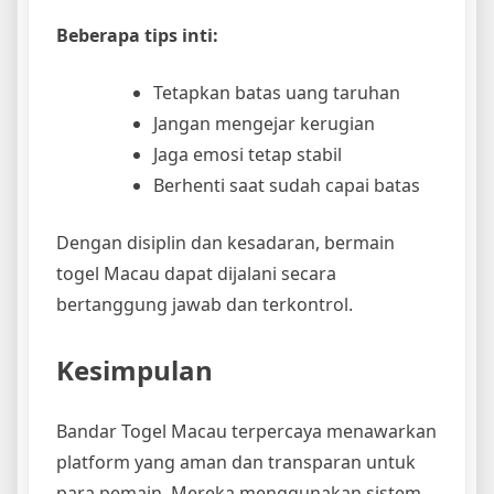
Beberapa tips inti:
Tetapkan batas uang taruhan
Jangan mengejar kerugian
Jaga emosi tetap stabil
Berhenti saat sudah capai batas
Dengan disiplin dan kesadaran, bermain
togel Macau dapat dijalani secara
bertanggung jawab dan terkontrol.
Kesimpulan
Bandar Togel Macau terpercaya menawarkan
platform yang aman dan transparan untuk
para pemain. Mereka menggunakan sistem