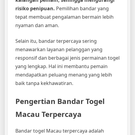
risiko penipuan.
Pemilihan bandar yang
tepat membuat pengalaman bermain lebih
nyaman dan aman.
Selain itu, bandar terpercaya sering
menawarkan layanan pelanggan yang
responsif dan berbagai jenis permainan togel
yang lengkap. Hal ini membantu pemain
mendapatkan peluang menang yang lebih
baik tanpa kekhawatiran.
Pengertian Bandar Togel
Macau Terpercaya
Bandar togel Macau terpercaya adalah