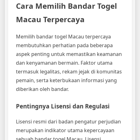
Cara Memilih Bandar Togel
Macau Terpercaya
Memilih bandar togel Macau terpercaya
membutuhkan perhatian pada beberapa
aspek penting untuk memastikan keamanan
dan kenyamanan bermain. Faktor utama
termasuk legalitas, rekam jejak di komunitas
pemain, serta keterbukaan informasi yang
diberikan oleh bandar.
Pentingnya Lisensi dan Regulasi
Lisensi resmi dari badan pengatur perjudian
merupakan indikator utama kepercayaan
sebuah bandar togel Macau. Lisensi