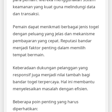
keamanan yang kuat guna melindungi data
dan transaksi.
Pemain dapat menikmati berbagai jenis togel
dengan peluang yang jelas dan mekanisme
pembayaran yang cepat. Reputasi bandar
menjadi faktor penting dalam memilih
tempat bermain.
Keberadaan dukungan pelanggan yang
responsif juga menjadi nilai tambah bagi
bandar togel terpercaya. Hal ini membantu
menyelesaikan masalah dengan efisien.
Beberapa poin penting yang harus
diperhatikan: