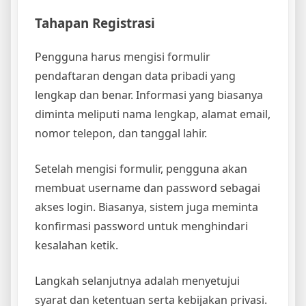
Tahapan Registrasi
Pengguna harus mengisi formulir
pendaftaran dengan data pribadi yang
lengkap dan benar. Informasi yang biasanya
diminta meliputi nama lengkap, alamat email,
nomor telepon, dan tanggal lahir.
Setelah mengisi formulir, pengguna akan
membuat username dan password sebagai
akses login. Biasanya, sistem juga meminta
konfirmasi password untuk menghindari
kesalahan ketik.
Langkah selanjutnya adalah menyetujui
syarat dan ketentuan serta kebijakan privasi.