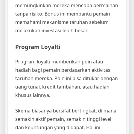
memungkinkan mereka mencoba permainan
tanpa risiko. Bonus ini membantu pemain
memahami mekanisme taruhan sebelum
melakukan investasi lebih besar.
Program Loyalti
Program loyalti memberikan poin atau
hadiah bagi pemain berdasarkan aktivitas
taruhan mereka. Poin ini bisa ditukar dengan
uang tunai, kredit tambahan, atau hadiah
khusus lainnya.
Skema biasanya bersifat bertingkat, di mana
semakin aktif pemain, semakin tinggi level
dan keuntungan yang didapat. Hal ini