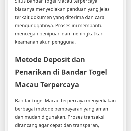
Situs Bandar Togel Macau terpercaya
biasanya menyediakan panduan yang jelas
terkait dokumen yang diterima dan cara
mengunggahnya. Proses ini membantu
mencegah penipuan dan meningkatkan
keamanan akun pengguna.
Metode Deposit dan
Penarikan di Bandar Togel
Macau Terpercaya
Bandar togel Macau terpercaya menyediakan
berbagai metode pembayaran yang aman
dan mudah digunakan. Proses transaksi
dirancang agar cepat dan transparan,