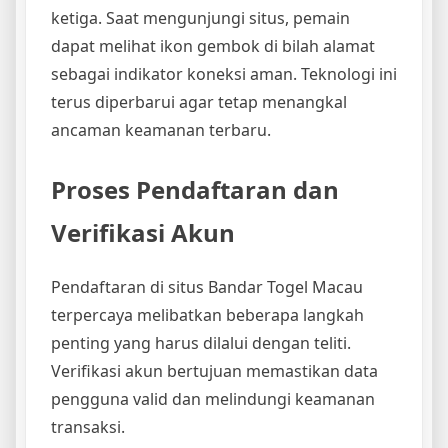
ketiga. Saat mengunjungi situs, pemain
dapat melihat ikon gembok di bilah alamat
sebagai indikator koneksi aman. Teknologi ini
terus diperbarui agar tetap menangkal
ancaman keamanan terbaru.
Proses Pendaftaran dan
Verifikasi Akun
Pendaftaran di situs Bandar Togel Macau
terpercaya melibatkan beberapa langkah
penting yang harus dilalui dengan teliti.
Verifikasi akun bertujuan memastikan data
pengguna valid dan melindungi keamanan
transaksi.