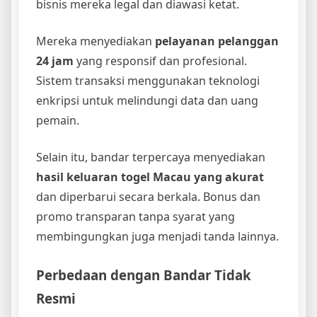
bisnis mereka legal dan diawasi ketat.
Mereka menyediakan
pelayanan pelanggan
24 jam
yang responsif dan profesional.
Sistem transaksi menggunakan teknologi
enkripsi untuk melindungi data dan uang
pemain.
Selain itu, bandar terpercaya menyediakan
hasil keluaran togel Macau yang akurat
dan diperbarui secara berkala. Bonus dan
promo transparan tanpa syarat yang
membingungkan juga menjadi tanda lainnya.
Perbedaan dengan Bandar Tidak
Resmi