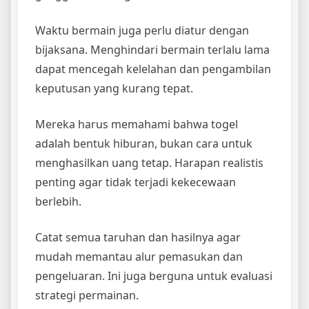
Waktu bermain juga perlu diatur dengan
bijaksana. Menghindari bermain terlalu lama
dapat mencegah kelelahan dan pengambilan
keputusan yang kurang tepat.
Mereka harus memahami bahwa togel
adalah bentuk hiburan, bukan cara untuk
menghasilkan uang tetap. Harapan realistis
penting agar tidak terjadi kekecewaan
berlebih.
Catat semua taruhan dan hasilnya agar
mudah memantau alur pemasukan dan
pengeluaran. Ini juga berguna untuk evaluasi
strategi permainan.