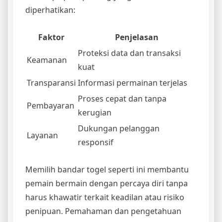
diperhatikan:
Faktor
Penjelasan
Proteksi data dan transaksi
Keamanan
kuat
Transparansi
Informasi permainan terjelas
Proses cepat dan tanpa
Pembayaran
kerugian
Dukungan pelanggan
Layanan
responsif
Memilih bandar togel seperti ini membantu
pemain bermain dengan percaya diri tanpa
harus khawatir terkait keadilan atau risiko
penipuan. Pemahaman dan pengetahuan