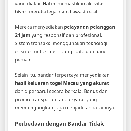
yang diakui. Hal ini memastikan aktivitas
bisnis mereka legal dan diawasi ketat.
Mereka menyediakan
pelayanan pelanggan
24 jam
yang responsif dan profesional.
Sistem transaksi menggunakan teknologi
enkripsi untuk melindungi data dan uang
pemain.
Selain itu, bandar terpercaya menyediakan
hasil keluaran togel Macau yang akurat
dan diperbarui secara berkala. Bonus dan
promo transparan tanpa syarat yang
membingungkan juga menjadi tanda lainnya.
Perbedaan dengan Bandar Tidak