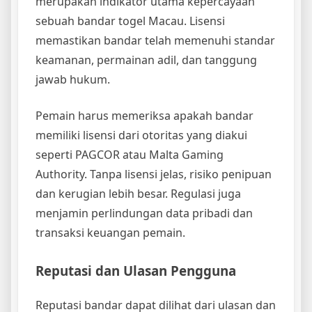
merupakan indikator utama kepercayaan
sebuah bandar togel Macau. Lisensi
memastikan bandar telah memenuhi standar
keamanan, permainan adil, dan tanggung
jawab hukum.
Pemain harus memeriksa apakah bandar
memiliki lisensi dari otoritas yang diakui
seperti PAGCOR atau Malta Gaming
Authority. Tanpa lisensi jelas, risiko penipuan
dan kerugian lebih besar. Regulasi juga
menjamin perlindungan data pribadi dan
transaksi keuangan pemain.
Reputasi dan Ulasan Pengguna
Reputasi bandar dapat dilihat dari ulasan dan