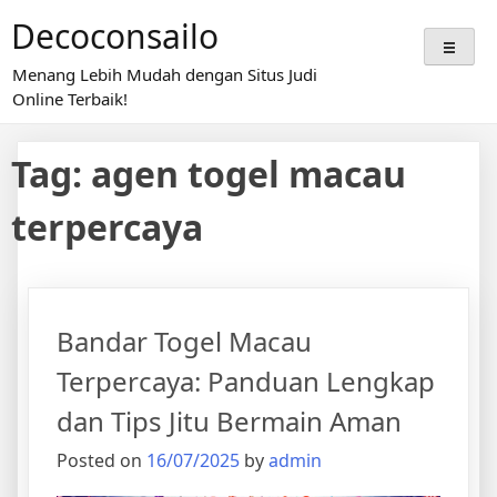
Skip
Decoconsailo
to
content
Menang Lebih Mudah dengan Situs Judi
Online Terbaik!
Tag:
agen togel macau
terpercaya
Bandar Togel Macau
Terpercaya: Panduan Lengkap
dan Tips Jitu Bermain Aman
Posted on
16/07/2025
by
admin