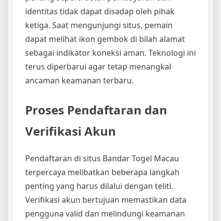
identitas tidak dapat disadap oleh pihak
ketiga. Saat mengunjungi situs, pemain
dapat melihat ikon gembok di bilah alamat
sebagai indikator koneksi aman. Teknologi ini
terus diperbarui agar tetap menangkal
ancaman keamanan terbaru.
Proses Pendaftaran dan
Verifikasi Akun
Pendaftaran di situs Bandar Togel Macau
terpercaya melibatkan beberapa langkah
penting yang harus dilalui dengan teliti.
Verifikasi akun bertujuan memastikan data
pengguna valid dan melindungi keamanan