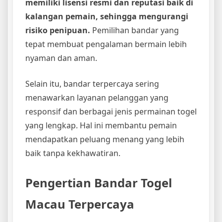
memiliki lisensi resmi dan reputasi baik di
kalangan pemain, sehingga mengurangi
risiko penipuan.
Pemilihan bandar yang
tepat membuat pengalaman bermain lebih
nyaman dan aman.
Selain itu, bandar terpercaya sering
menawarkan layanan pelanggan yang
responsif dan berbagai jenis permainan togel
yang lengkap. Hal ini membantu pemain
mendapatkan peluang menang yang lebih
baik tanpa kekhawatiran.
Pengertian Bandar Togel
Macau Terpercaya