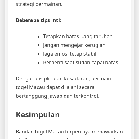
strategi permainan.
Beberapa tips inti:
Tetapkan batas uang taruhan
Jangan mengejar kerugian
Jaga emosi tetap stabil
Berhenti saat sudah capai batas
Dengan disiplin dan kesadaran, bermain
togel Macau dapat dijalani secara
bertanggung jawab dan terkontrol.
Kesimpulan
Bandar Togel Macau terpercaya menawarkan