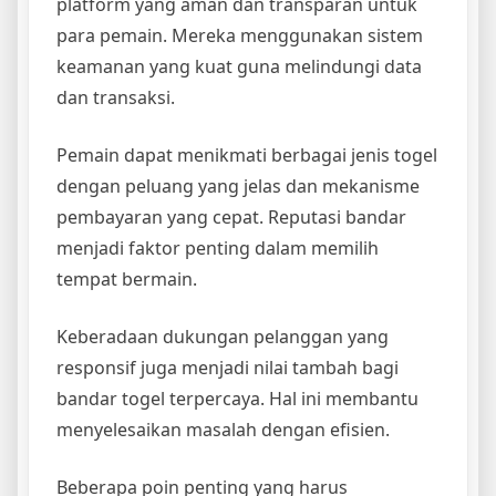
platform yang aman dan transparan untuk
para pemain. Mereka menggunakan sistem
keamanan yang kuat guna melindungi data
dan transaksi.
Pemain dapat menikmati berbagai jenis togel
dengan peluang yang jelas dan mekanisme
pembayaran yang cepat. Reputasi bandar
menjadi faktor penting dalam memilih
tempat bermain.
Keberadaan dukungan pelanggan yang
responsif juga menjadi nilai tambah bagi
bandar togel terpercaya. Hal ini membantu
menyelesaikan masalah dengan efisien.
Beberapa poin penting yang harus