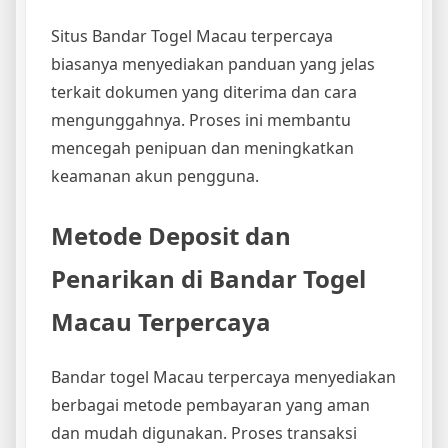
Situs Bandar Togel Macau terpercaya
biasanya menyediakan panduan yang jelas
terkait dokumen yang diterima dan cara
mengunggahnya. Proses ini membantu
mencegah penipuan dan meningkatkan
keamanan akun pengguna.
Metode Deposit dan
Penarikan di Bandar Togel
Macau Terpercaya
Bandar togel Macau terpercaya menyediakan
berbagai metode pembayaran yang aman
dan mudah digunakan. Proses transaksi