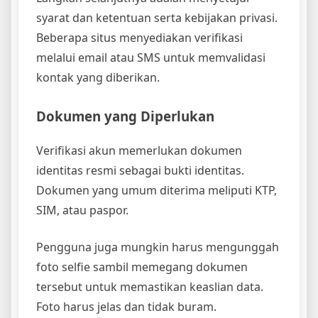
syarat dan ketentuan serta kebijakan privasi.
Beberapa situs menyediakan verifikasi
melalui email atau SMS untuk memvalidasi
kontak yang diberikan.
Dokumen yang Diperlukan
Verifikasi akun memerlukan dokumen
identitas resmi sebagai bukti identitas.
Dokumen yang umum diterima meliputi KTP,
SIM, atau paspor.
Pengguna juga mungkin harus mengunggah
foto selfie sambil memegang dokumen
tersebut untuk memastikan keaslian data.
Foto harus jelas dan tidak buram.