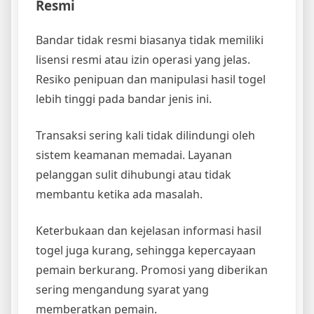
Resmi
Bandar tidak resmi biasanya tidak memiliki
lisensi resmi atau izin operasi yang jelas.
Resiko penipuan dan manipulasi hasil togel
lebih tinggi pada bandar jenis ini.
Transaksi sering kali tidak dilindungi oleh
sistem keamanan memadai. Layanan
pelanggan sulit dihubungi atau tidak
membantu ketika ada masalah.
Keterbukaan dan kejelasan informasi hasil
togel juga kurang, sehingga kepercayaan
pemain berkurang. Promosi yang diberikan
sering mengandung syarat yang
memberatkan pemain.