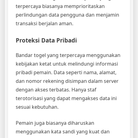
terpercaya biasanya memprioritaskan
perlindungan data pengguna dan menjamin
transaksi berjalan aman.
Proteksi Data Pribadi
Bandar togel yang terpercaya menggunakan
kebijakan ketat untuk melindungi informasi
pribadi pemain. Data seperti nama, alamat,
dan nomor rekening disimpan dalam server
dengan akses terbatas. Hanya staf
terotorisasi yang dapat mengakses data ini
sesuai kebutuhan.
Pemain juga biasanya diharuskan
menggunakan kata sandi yang kuat dan