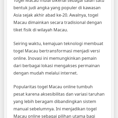
Togel Macau mulai dikenal sebagai salah satu
bentuk judi angka yang populer di kawasan
Asia sejak akhir abad ke-20. Awalnya, togel
Macau dimainkan secara tradisional dengan
tiket fisik di wilayah Macau.
Seiring waktu, kemajuan teknologi membuat
togel Macau bertransformasi menjadi versi
online. Inovasi ini memungkinkan pemain
dari berbagai lokasi mengakses permainan
dengan mudah melalui internet.
Popularitas togel Macau online tumbuh
pesat karena aksesibilitas dan variasi taruhan
yang lebih beragam dibandingkan sistem
manual sebelumnya. Ini menjadikan togel
Macau online sebagai pilihan utama bagi