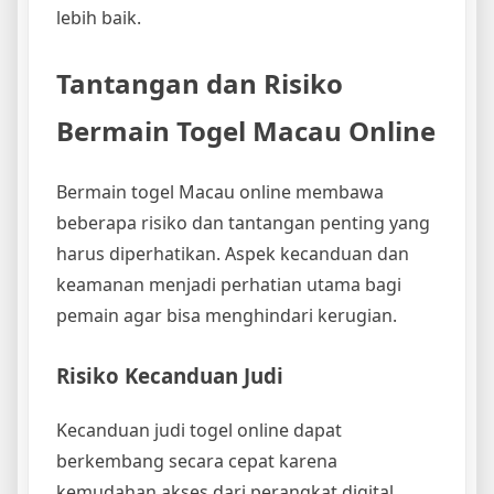
lebih baik.
Tantangan dan Risiko
Bermain Togel Macau Online
Bermain togel Macau online membawa
beberapa risiko dan tantangan penting yang
harus diperhatikan. Aspek kecanduan dan
keamanan menjadi perhatian utama bagi
pemain agar bisa menghindari kerugian.
Risiko Kecanduan Judi
Kecanduan judi togel online dapat
berkembang secara cepat karena
kemudahan akses dari perangkat digital.