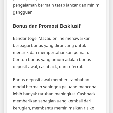
pengalaman bermain tetap lancar dan minim
gangguan.
Bonus dan Promosi Eksklusif
Bandar togel Macau online menawarkan
berbagai bonus yang dirancang untuk
menarik dan mempertahankan pemain.
Contoh bonus yang umum adalah bonus
deposit awal, cashback, dan referral.
Bonus deposit awal memberi tambahan
modal bermain sehingga peluang mencoba
lebih banyak taruhan meningkat. Cashback
memberikan sebagian uang kembali dari
kerugian, membantu meminimalkan risiko