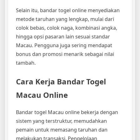
Selain itu, bandar togel online menyediakan
metode taruhan yang lengkap, mulai dari
colok bebas, colok naga, kombinasi angka,
hingga opsi pasaran lain sesuai standar
Macau. Pengguna juga sering mendapat
bonus dan promosi menarik sebagai nilai
tambah.
Cara Kerja Bandar Togel
Macau Online
Bandar togel Macau online bekerja dengan
sistem yang terstruktur, memudahkan
pemain untuk memasang taruhan dan
melakukan transaksi. Pengelolaan