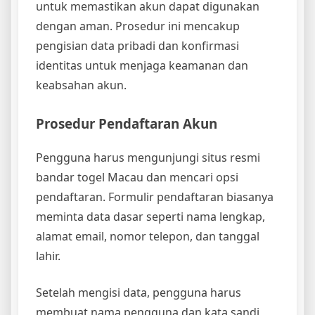
untuk memastikan akun dapat digunakan
dengan aman. Prosedur ini mencakup
pengisian data pribadi dan konfirmasi
identitas untuk menjaga keamanan dan
keabsahan akun.
Prosedur Pendaftaran Akun
Pengguna harus mengunjungi situs resmi
bandar togel Macau dan mencari opsi
pendaftaran. Formulir pendaftaran biasanya
meminta data dasar seperti nama lengkap,
alamat email, nomor telepon, dan tanggal
lahir.
Setelah mengisi data, pengguna harus
membuat nama pengguna dan kata sandi