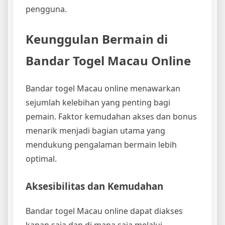
pengguna.
Keunggulan Bermain di
Bandar Togel Macau Online
Bandar togel Macau online menawarkan
sejumlah kelebihan yang penting bagi
pemain. Faktor kemudahan akses dan bonus
menarik menjadi bagian utama yang
mendukung pengalaman bermain lebih
optimal.
Aksesibilitas dan Kemudahan
Bandar togel Macau online dapat diakses