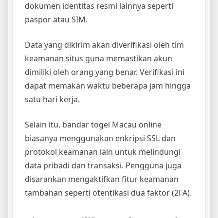
dokumen identitas resmi lainnya seperti
paspor atau SIM.
Data yang dikirim akan diverifikasi oleh tim
keamanan situs guna memastikan akun
dimiliki oleh orang yang benar. Verifikasi ini
dapat memakan waktu beberapa jam hingga
satu hari kerja.
Selain itu, bandar togel Macau online
biasanya menggunakan enkripsi SSL dan
protokol keamanan lain untuk melindungi
data pribadi dan transaksi. Pengguna juga
disarankan mengaktifkan fitur keamanan
tambahan seperti otentikasi dua faktor (2FA).