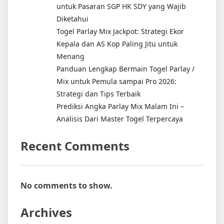
untuk Pasaran SGP HK SDY yang Wajib
Diketahui
Togel Parlay Mix Jackpot: Strategi Ekor
Kepala dan AS Kop Paling Jitu untuk
Menang
Panduan Lengkap Bermain Togel Parlay /
Mix untuk Pemula sampai Pro 2026:
Strategi dan Tips Terbaik
Prediksi Angka Parlay Mix Malam Ini –
Analisis Dari Master Togel Terpercaya
Recent Comments
No comments to show.
Archives