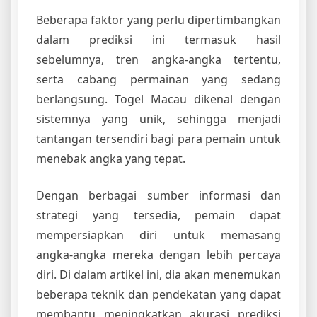
Beberapa faktor yang perlu dipertimbangkan
dalam prediksi ini termasuk hasil
sebelumnya, tren angka-angka tertentu,
serta cabang permainan yang sedang
berlangsung. Togel Macau dikenal dengan
sistemnya yang unik, sehingga menjadi
tantangan tersendiri bagi para pemain untuk
menebak angka yang tepat.
Dengan berbagai sumber informasi dan
strategi yang tersedia, pemain dapat
mempersiapkan diri untuk memasang
angka-angka mereka dengan lebih percaya
diri. Di dalam artikel ini, dia akan menemukan
beberapa teknik dan pendekatan yang dapat
membantu meningkatkan akurasi prediksi