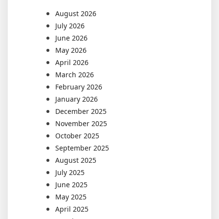
August 2026
July 2026
June 2026
May 2026
April 2026
March 2026
February 2026
January 2026
December 2025
November 2025
October 2025
September 2025
August 2025
July 2025
June 2025
May 2025
April 2025