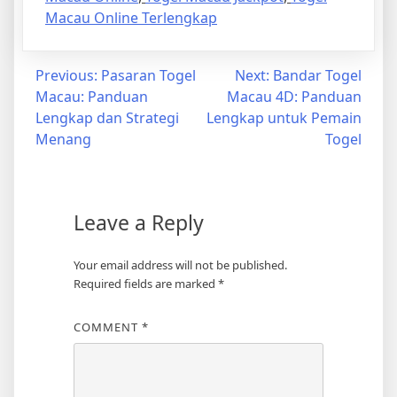
Macau Online Terlengkap
Post
Previous:
Pasaran Togel
Next:
Bandar Togel
Macau: Panduan
Macau 4D: Panduan
navigation
Lengkap dan Strategi
Lengkap untuk Pemain
Menang
Togel
Leave a Reply
Your email address will not be published.
Required fields are marked
*
COMMENT
*