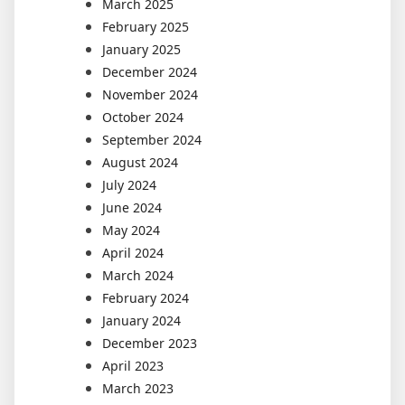
March 2025
February 2025
January 2025
December 2024
November 2024
October 2024
September 2024
August 2024
July 2024
June 2024
May 2024
April 2024
March 2024
February 2024
January 2024
December 2023
April 2023
March 2023