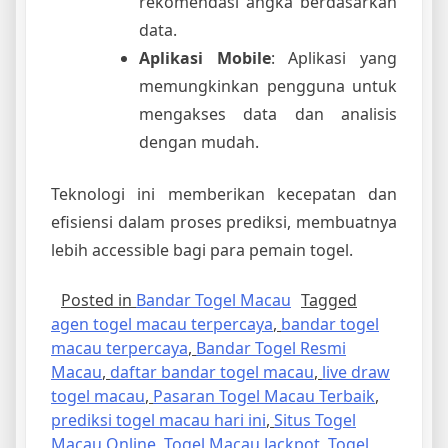
rekomendasi angka berdasarkan
data.
Aplikasi Mobile
: Aplikasi yang
memungkinkan pengguna untuk
mengakses data dan analisis
dengan mudah.
Teknologi ini memberikan kecepatan dan
efisiensi dalam proses prediksi, membuatnya
lebih accessible bagi para pemain togel.
Posted in
Bandar Togel Macau
Tagged
agen togel macau terpercaya
,
bandar togel
macau terpercaya
,
Bandar Togel Resmi
Macau
,
daftar bandar togel macau
,
live draw
togel macau
,
Pasaran Togel Macau Terbaik
,
prediksi togel macau hari ini
,
Situs Togel
Macau Online
,
Togel Macau Jackpot
,
Togel