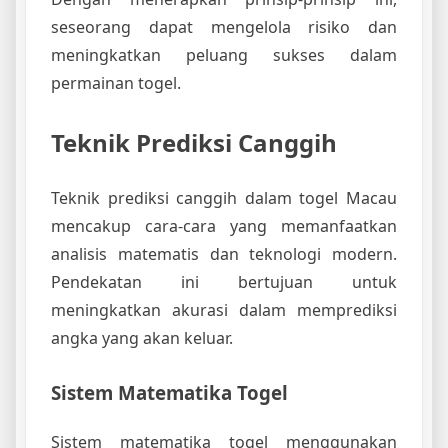
seseorang dapat mengelola risiko dan
meningkatkan peluang sukses dalam
permainan togel.
Teknik Prediksi Canggih
Teknik prediksi canggih dalam togel Macau
mencakup cara-cara yang memanfaatkan
analisis matematis dan teknologi modern.
Pendekatan ini bertujuan untuk
meningkatkan akurasi dalam memprediksi
angka yang akan keluar.
Sistem Matematika Togel
Sistem matematika togel menggunakan