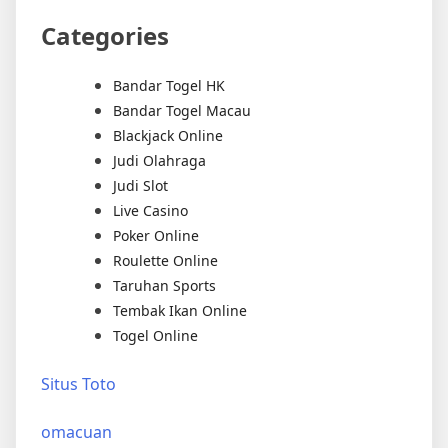
Categories
Bandar Togel HK
Bandar Togel Macau
Blackjack Online
Judi Olahraga
Judi Slot
Live Casino
Poker Online
Roulette Online
Taruhan Sports
Tembak Ikan Online
Togel Online
Situs Toto
omacuan