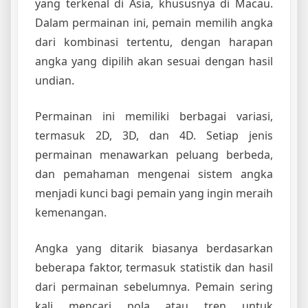
yang terkenal di Asia, khususnya di Macau.
Dalam permainan ini, pemain memilih angka
dari kombinasi tertentu, dengan harapan
angka yang dipilih akan sesuai dengan hasil
undian.
Permainan ini memiliki berbagai variasi,
termasuk 2D, 3D, dan 4D. Setiap jenis
permainan menawarkan peluang berbeda,
dan pemahaman mengenai sistem angka
menjadi kunci bagi pemain yang ingin meraih
kemenangan.
Angka yang ditarik biasanya berdasarkan
beberapa faktor, termasuk statistik dan hasil
dari permainan sebelumnya. Pemain sering
kali mencari pola atau tren untuk