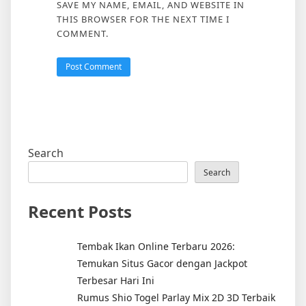
SAVE MY NAME, EMAIL, AND WEBSITE IN
THIS BROWSER FOR THE NEXT TIME I
COMMENT.
Search
Search
Recent Posts
Tembak Ikan Online Terbaru 2026:
Temukan Situs Gacor dengan Jackpot
Terbesar Hari Ini
Rumus Shio Togel Parlay Mix 2D 3D Terbaik