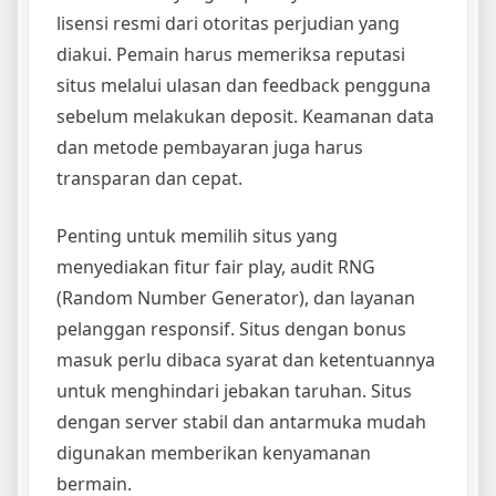
lisensi resmi dari otoritas perjudian yang
diakui. Pemain harus memeriksa reputasi
situs melalui ulasan dan feedback pengguna
sebelum melakukan deposit. Keamanan data
dan metode pembayaran juga harus
transparan dan cepat.
Penting untuk memilih situs yang
menyediakan fitur fair play, audit RNG
(Random Number Generator), dan layanan
pelanggan responsif. Situs dengan bonus
masuk perlu dibaca syarat dan ketentuannya
untuk menghindari jebakan taruhan. Situs
dengan server stabil dan antarmuka mudah
digunakan memberikan kenyamanan
bermain.