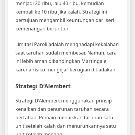
menjadi 20 ribu, lalu 40 ribu, kemudian
kembali ke 10 ribu jika kalah. Strategi ini
bertujuan mengambil keuntungan dari seri
kemenangan beruntun.
Limitasi Paroli adalah menghadapi kekalahan
saat taruhan sudah membesar. Namun, cara
ini lebih aman dibandingkan Martingale
karena risiko mengejar kerugian ditiadakan.
Strategi D’Alembert
Strategi D’Alembert menggunakan prinsip
kenaikan dan penurunan taruhan secara
bertahap. Pemain menaikkan taruhan satu
unit setelah kalah dan menurunkannya satu
unit setelah menang.