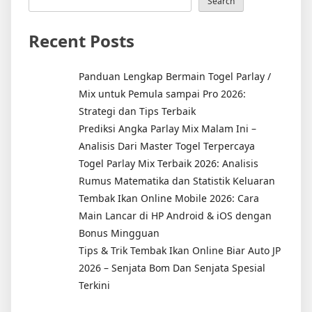
Search
Recent Posts
Panduan Lengkap Bermain Togel Parlay /
Mix untuk Pemula sampai Pro 2026:
Strategi dan Tips Terbaik
Prediksi Angka Parlay Mix Malam Ini –
Analisis Dari Master Togel Terpercaya
Togel Parlay Mix Terbaik 2026: Analisis
Rumus Matematika dan Statistik Keluaran
Tembak Ikan Online Mobile 2026: Cara
Main Lancar di HP Android & iOS dengan
Bonus Mingguan
Tips & Trik Tembak Ikan Online Biar Auto JP
2026 – Senjata Bom Dan Senjata Spesial
Terkini