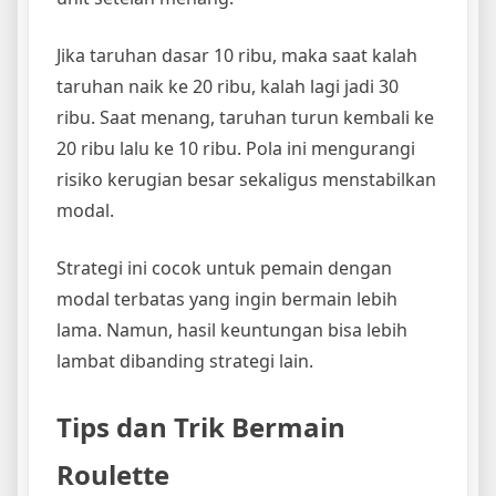
Jika taruhan dasar 10 ribu, maka saat kalah
taruhan naik ke 20 ribu, kalah lagi jadi 30
ribu. Saat menang, taruhan turun kembali ke
20 ribu lalu ke 10 ribu. Pola ini mengurangi
risiko kerugian besar sekaligus menstabilkan
modal.
Strategi ini cocok untuk pemain dengan
modal terbatas yang ingin bermain lebih
lama. Namun, hasil keuntungan bisa lebih
lambat dibanding strategi lain.
Tips dan Trik Bermain
Roulette