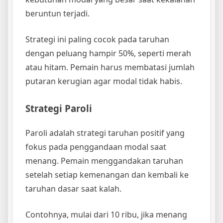
beruntun terjadi.
Strategi ini paling cocok pada taruhan
dengan peluang hampir 50%, seperti merah
atau hitam. Pemain harus membatasi jumlah
putaran kerugian agar modal tidak habis.
Strategi Paroli
Paroli adalah strategi taruhan positif yang
fokus pada penggandaan modal saat
menang. Pemain menggandakan taruhan
setelah setiap kemenangan dan kembali ke
taruhan dasar saat kalah.
Contohnya, mulai dari 10 ribu, jika menang