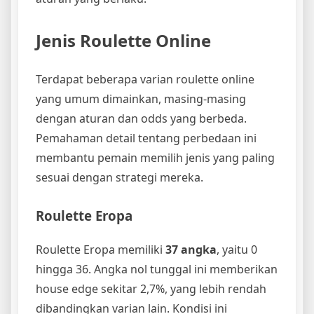
Jenis Roulette Online
Terdapat beberapa varian roulette online
yang umum dimainkan, masing-masing
dengan aturan dan odds yang berbeda.
Pemahaman detail tentang perbedaan ini
membantu pemain memilih jenis yang paling
sesuai dengan strategi mereka.
Roulette Eropa
Roulette Eropa memiliki
37 angka
, yaitu 0
hingga 36. Angka nol tunggal ini memberikan
house edge sekitar 2,7%, yang lebih rendah
dibandingkan varian lain. Kondisi ini