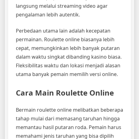
langsung melalui streaming video agar
pengalaman lebih autentik.
Perbedaan utama lain adalah kecepatan
permainan. Roulette online biasanya lebih
cepat, memungkinkan lebih banyak putaran
dalam waktu singkat dibanding kasino biasa.
Fleksibilitas waktu dan lokasi menjadi alasan
utama banyak pemain memilih versi online.
Cara Main Roulette Online
Bermain roulette online melibatkan beberapa
tahap mulai dari memasang taruhan hingga
memantau hasil putaran roda. Pemain harus
memahami jenis taruhan yang bisa dipilih