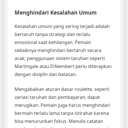
Menghindari Kesalahan Umum
Kesalahan umum yang sering terjadi adalah
bertaruh tanpa strategi dan terlalu
emosional saat kehilangan. Pemain
sebaiknya menghindari bertaruh secara
acak; penggunaan sistem taruhan seperti
Martingale atau D’Alembert perlu diterapkan
dengan disiplin dan batasan.
Mengabaikan aturan dasar roulette, seperti
variasi taruhan dan pembayaran, dapat
merugikan. Pemain juga harus menghindari
bermain terlalu lama tanpa istirahat karena
bisa menurunkan fokus. Menulis catatan