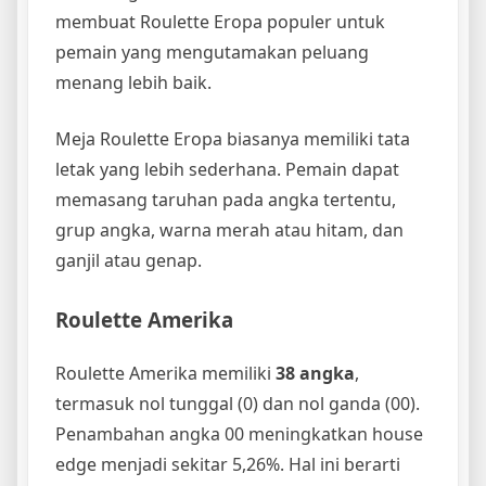
membuat Roulette Eropa populer untuk
pemain yang mengutamakan peluang
menang lebih baik.
Meja Roulette Eropa biasanya memiliki tata
letak yang lebih sederhana. Pemain dapat
memasang taruhan pada angka tertentu,
grup angka, warna merah atau hitam, dan
ganjil atau genap.
Roulette Amerika
Roulette Amerika memiliki
38 angka
,
termasuk nol tunggal (0) dan nol ganda (00).
Penambahan angka 00 meningkatkan house
edge menjadi sekitar 5,26%. Hal ini berarti