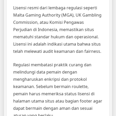
Lisensi resmi dari lembaga regulasi seperti
Malta Gaming Authority (MGA), UK Gambling
Commission, atau Komisi Pengawas
Perjudian di Indonesia, memastikan situs
mematuhi standar hukum dan operasional.
Lisensi ini adalah indikasi utama bahwa situs
telah melewati audit keamanan dan fairness.
Regulasi membatasi praktik curang dan
melindungi data pemain dengan
mengharuskan enkripsi dan protokol
keamanan. Sebelum bermain roulette,
pemain harus memeriksa status lisensi di
halaman utama situs atau bagian footer agar
dapat bermain dengan aman dan sesuai
aturan yang berlaku.