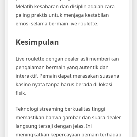
Melatih kesabaran dan disiplin adalah cara
paling praktis untuk menjaga kestabilan
emosi selama bermain live roulette.
Kesimpulan
Live roulette dengan dealer asli memberikan
pengalaman bermain yang autentik dan
interaktif. Pemain dapat merasakan suasana
kasino nyata tanpa harus berada di lokasi
fisik.
Teknologi streaming berkualitas tinggi
memastikan bahwa gambar dan suara dealer
langsung tersaji dengan jelas. Ini
meningkatkan kepercayaan pemain terhadap