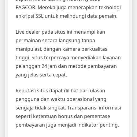
PAGCOR. Mereka juga menerapkan teknologi
enkripsi SSL untuk melindungi data pemain.
Live dealer pada situs ini menampilkan
permainan secara langsung tanpa
manipulasi, dengan kamera berkualitas
tinggi. Situs terpercaya menyediakan layanan
pelanggan 24 jam dan metode pembayaran
yang jelas serta cepat.
Reputasi situs dapat dilihat dari ulasan
pengguna dan waktu operasional yang
sengaja tidak singkat. Transparansi informasi
seperti ketentuan bonus dan persentase
pembayaran juga menjadi indikator penting.