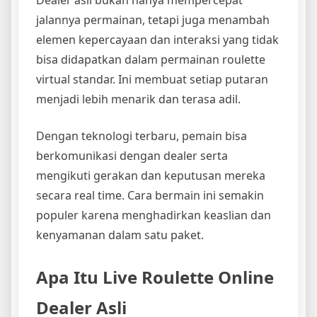
jalannya permainan, tetapi juga menambah
elemen kepercayaan dan interaksi yang tidak
bisa didapatkan dalam permainan roulette
virtual standar. Ini membuat setiap putaran
menjadi lebih menarik dan terasa adil.
Dengan teknologi terbaru, pemain bisa
berkomunikasi dengan dealer serta
mengikuti gerakan dan keputusan mereka
secara real time. Cara bermain ini semakin
populer karena menghadirkan keaslian dan
kenyamanan dalam satu paket.
Apa Itu Live Roulette Online
Dealer Asli