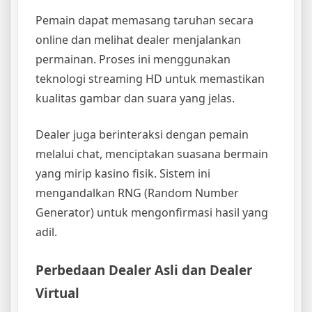
Pemain dapat memasang taruhan secara
online dan melihat dealer menjalankan
permainan. Proses ini menggunakan
teknologi streaming HD untuk memastikan
kualitas gambar dan suara yang jelas.
Dealer juga berinteraksi dengan pemain
melalui chat, menciptakan suasana bermain
yang mirip kasino fisik. Sistem ini
mengandalkan RNG (Random Number
Generator) untuk mengonfirmasi hasil yang
adil.
Perbedaan Dealer Asli dan Dealer
Virtual