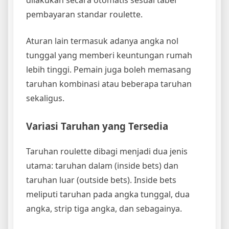
dilakukan secara otomatis sesuai tabel
pembayaran standar roulette.
Aturan lain termasuk adanya angka nol
tunggal yang memberi keuntungan rumah
lebih tinggi. Pemain juga boleh memasang
taruhan kombinasi atau beberapa taruhan
sekaligus.
Variasi Taruhan yang Tersedia
Taruhan roulette dibagi menjadi dua jenis
utama: taruhan dalam (inside bets) dan
taruhan luar (outside bets). Inside bets
meliputi taruhan pada angka tunggal, dua
angka, strip tiga angka, dan sebagainya.