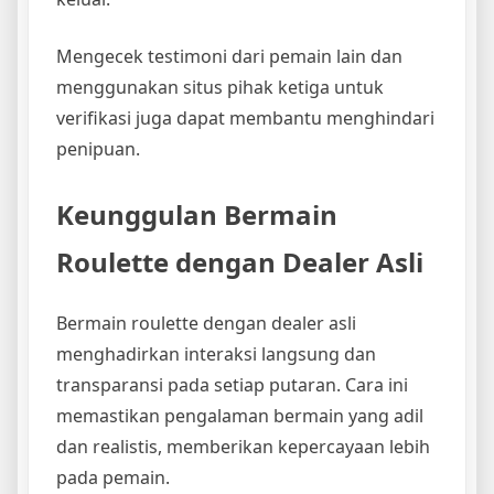
Mengecek testimoni dari pemain lain dan
menggunakan situs pihak ketiga untuk
verifikasi juga dapat membantu menghindari
penipuan.
Keunggulan Bermain
Roulette dengan Dealer Asli
Bermain roulette dengan dealer asli
menghadirkan interaksi langsung dan
transparansi pada setiap putaran. Cara ini
memastikan pengalaman bermain yang adil
dan realistis, memberikan kepercayaan lebih
pada pemain.