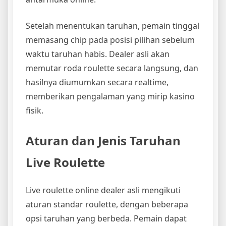
Setelah menentukan taruhan, pemain tinggal
memasang chip pada posisi pilihan sebelum
waktu taruhan habis. Dealer asli akan
memutar roda roulette secara langsung, dan
hasilnya diumumkan secara realtime,
memberikan pengalaman yang mirip kasino
fisik.
Aturan dan Jenis Taruhan
Live Roulette
Live roulette online dealer asli mengikuti
aturan standar roulette, dengan beberapa
opsi taruhan yang berbeda. Pemain dapat