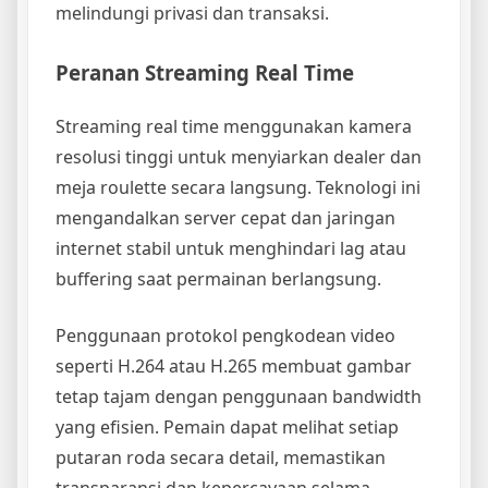
melindungi privasi dan transaksi.
Peranan Streaming Real Time
Streaming real time menggunakan kamera
resolusi tinggi untuk menyiarkan dealer dan
meja roulette secara langsung. Teknologi ini
mengandalkan server cepat dan jaringan
internet stabil untuk menghindari lag atau
buffering saat permainan berlangsung.
Penggunaan protokol pengkodean video
seperti H.264 atau H.265 membuat gambar
tetap tajam dengan penggunaan bandwidth
yang efisien. Pemain dapat melihat setiap
putaran roda secara detail, memastikan
transparansi dan kepercayaan selama