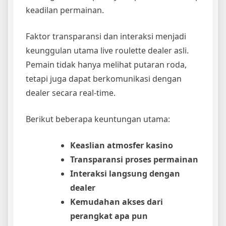
keadilan permainan.
Faktor transparansi dan interaksi menjadi
keunggulan utama live roulette dealer asli.
Pemain tidak hanya melihat putaran roda,
tetapi juga dapat berkomunikasi dengan
dealer secara real-time.
Berikut beberapa keuntungan utama:
Keaslian atmosfer kasino
Transparansi proses permainan
Interaksi langsung dengan
dealer
Kemudahan akses dari
perangkat apa pun