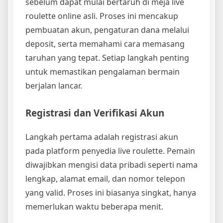
sebelum dapat mulai bertaruh di meja live
roulette online asli. Proses ini mencakup
pembuatan akun, pengaturan dana melalui
deposit, serta memahami cara memasang
taruhan yang tepat. Setiap langkah penting
untuk memastikan pengalaman bermain
berjalan lancar.
Registrasi dan Verifikasi Akun
Langkah pertama adalah registrasi akun
pada platform penyedia live roulette. Pemain
diwajibkan mengisi data pribadi seperti nama
lengkap, alamat email, dan nomor telepon
yang valid. Proses ini biasanya singkat, hanya
memerlukan waktu beberapa menit.