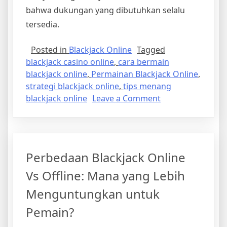
bahwa dukungan yang dibutuhkan selalu
tersedia.
Posted in
Blackjack Online
Tagged
blackjack casino online
,
cara bermain
blackjack online
,
Permainan Blackjack Online
,
strategi blackjack online
,
tips menang
on
blackjack online
Leave a Comment
Tips
Bermain
Blackjack
Online
Perbedaan Blackjack Online
Secara
Bijak
Vs Offline: Mana yang Lebih
untuk
Menguntungkan untuk
Hiburan
Tanpa
Pemain?
Risiko