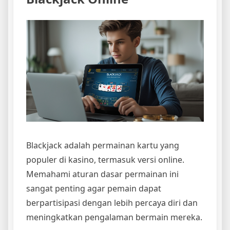
Blackjack adalah permainan kartu yang
populer di kasino, termasuk versi online.
Memahami aturan dasar permainan ini
sangat penting agar pemain dapat
berpartisipasi dengan lebih percaya diri dan
meningkatkan pengalaman bermain mereka.