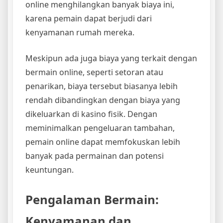
online menghilangkan banyak biaya ini,
karena pemain dapat berjudi dari
kenyamanan rumah mereka.
Meskipun ada juga biaya yang terkait dengan
bermain online, seperti setoran atau
penarikan, biaya tersebut biasanya lebih
rendah dibandingkan dengan biaya yang
dikeluarkan di kasino fisik. Dengan
meminimalkan pengeluaran tambahan,
pemain online dapat memfokuskan lebih
banyak pada permainan dan potensi
keuntungan.
Pengalaman Bermain:
Kenyamanan dan