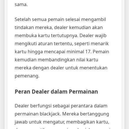
sama.
Setelah semua pemain selesai mengambil
tindakan mereka, dealer kemudian akan
membuka kartu tertutupnya. Dealer wajib
mengikuti aturan tertentu, seperti menarik
kartu hingga mencapai minimal 17. Pemain
kemudian membandingkan nilai kartu
mereka dengan dealer untuk menentukan
pemenang.
Peran Dealer dalam Permainan
Dealer berfungsi sebagai perantara dalam
permainan blackjack. Mereka bertanggung
jawab untuk mengatur, membagikan kartu,