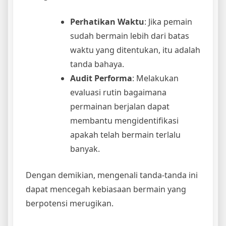
Perhatikan Waktu
: Jika pemain
sudah bermain lebih dari batas
waktu yang ditentukan, itu adalah
tanda bahaya.
Audit Performa
: Melakukan
evaluasi rutin bagaimana
permainan berjalan dapat
membantu mengidentifikasi
apakah telah bermain terlalu
banyak.
Dengan demikian, mengenali tanda-tanda ini
dapat mencegah kebiasaan bermain yang
berpotensi merugikan.