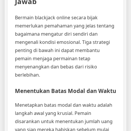
Jawab
Bermain blackjack online secara bijak
memerlukan pemahaman yang jelas tentang
bagaimana mengatur diri sendiri dan
mengenali kondisi emosional. Tiga strategi
penting di bawah ini dapat membantu
pemain menjaga permainan tetap
menyenangkan dan bebas dari risiko
berlebihan.
Menentukan Batas Modal dan Waktu
Menetapkan batas modal dan waktu adalah
langkah awal yang krusial. Pemain
disarankan untuk menentukan jumlah uang
yang siap mereka habiskan sebelum mulai