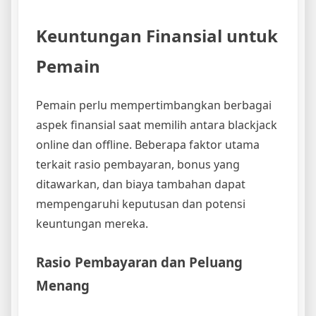
Keuntungan Finansial untuk
Pemain
Pemain perlu mempertimbangkan berbagai
aspek finansial saat memilih antara blackjack
online dan offline. Beberapa faktor utama
terkait rasio pembayaran, bonus yang
ditawarkan, dan biaya tambahan dapat
mempengaruhi keputusan dan potensi
keuntungan mereka.
Rasio Pembayaran dan Peluang
Menang