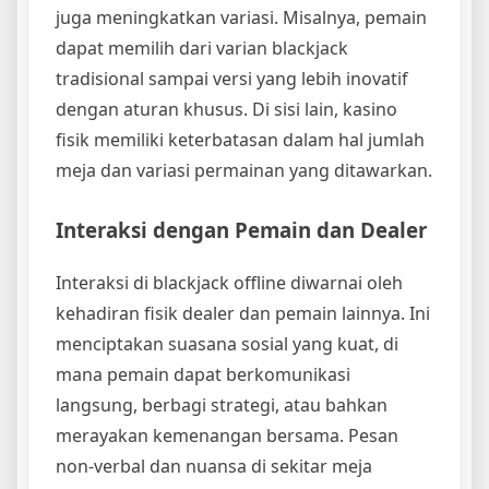
juga meningkatkan variasi. Misalnya, pemain
dapat memilih dari varian blackjack
tradisional sampai versi yang lebih inovatif
dengan aturan khusus. Di sisi lain, kasino
fisik memiliki keterbatasan dalam hal jumlah
meja dan variasi permainan yang ditawarkan.
Interaksi dengan Pemain dan Dealer
Interaksi di blackjack offline diwarnai oleh
kehadiran fisik dealer dan pemain lainnya. Ini
menciptakan suasana sosial yang kuat, di
mana pemain dapat berkomunikasi
langsung, berbagi strategi, atau bahkan
merayakan kemenangan bersama. Pesan
non-verbal dan nuansa di sekitar meja