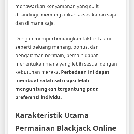
menawarkan kenyamanan yang sulit
ditandingi, memungkinkan akses kapan saja
dan di mana saja.
Dengan mempertimbangkan faktor-faktor
seperti peluang menang, bonus, dan
pengalaman bermain, pemain dapat
menentukan mana yang lebih sesuai dengan
kebutuhan mereka.
Perbedaan ini dapat
membuat salah satu opsi lebih
menguntungkan tergantung pada
preferensi individu.
Karakteristik Utama
Permainan Blackjack Online