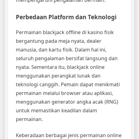
Perbedaan Platform dan Teknologi
Permainan blackjack offline di kasino fisik
bergantung pada meja nyata, dealer
manusia, dan kartu fisik. Dalam hal ini,
seluruh pengalaman bersifat langsung dan
nyata. Sementara itu, blackjack online
menggunakan perangkat lunak dan
teknologi canggih. Pemain dapat menikmati
permainan melalui browser atau aplikasi,
menggunakan generator angka acak (RNG)
untuk memastikan keadilan dalam
permainan.
Keberadaan berbagai jenis permainan online