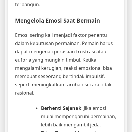
terbangun.
Mengelola Emosi Saat Bermain
Emosi sering kali menjadi faktor penentu
dalam keputusan permainan. Pemain harus
dapat mengenali perasaan frustrasi atau
euforia yang mungkin timbul. Ketika
mengalami kerugian, reaksi emosional bisa
membuat seseorang bertindak impulsif,
seperti meningkatkan taruhan secara tidak
rasional.
Berhenti Sejenak
: Jika emosi
mulai mempengaruhi permainan,
lebih baik mengambil jeda.