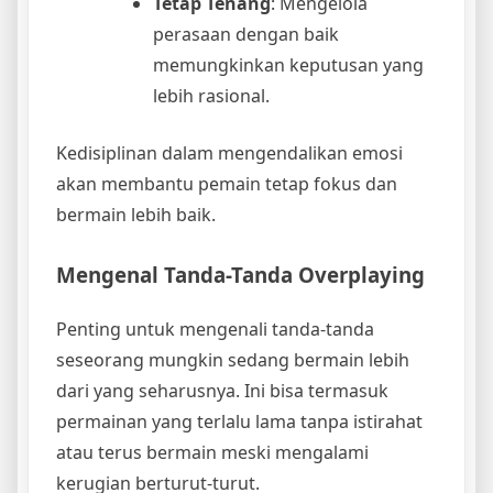
Tetap Tenang
: Mengelola
perasaan dengan baik
memungkinkan keputusan yang
lebih rasional.
Kedisiplinan dalam mengendalikan emosi
akan membantu pemain tetap fokus dan
bermain lebih baik.
Mengenal Tanda-Tanda Overplaying
Penting untuk mengenali tanda-tanda
seseorang mungkin sedang bermain lebih
dari yang seharusnya. Ini bisa termasuk
permainan yang terlalu lama tanpa istirahat
atau terus bermain meski mengalami
kerugian berturut-turut.