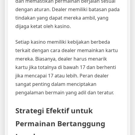
dan memastikan permainan berjalan sesuai
dengan aturan. Dealer memiliki batasan pada
tindakan yang dapat mereka ambil, yang
dijaga ketat oleh kasino.
Setiap kasino memiliki kebijakan berbeda
terkait dengan cara dealer memainkan kartu
mereka. Biasanya, dealer harus menarik
kartu jika totalnya di bawah 17 dan berhenti
jika mencapai 17 atau lebih. Peran dealer
sangat penting dalam menciptakan
pengalaman bermain yang adil dan teratur.
Strategi Efektif untuk
Permainan Bertanggung