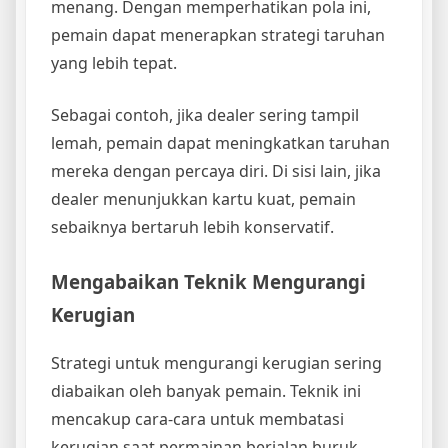
menang. Dengan memperhatikan pola ini,
pemain dapat menerapkan strategi taruhan
yang lebih tepat.
Sebagai contoh, jika dealer sering tampil
lemah, pemain dapat meningkatkan taruhan
mereka dengan percaya diri. Di sisi lain, jika
dealer menunjukkan kartu kuat, pemain
sebaiknya bertaruh lebih konservatif.
Mengabaikan Teknik Mengurangi
Kerugian
Strategi untuk mengurangi kerugian sering
diabaikan oleh banyak pemain. Teknik ini
mencakup cara-cara untuk membatasi
kerugian saat permainan berjalan buruk.