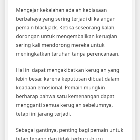
Mengejar kekalahan adalah kebiasaan
berbahaya yang sering terjadi di kalangan
pemain blackjack. Ketika seseorang kalah,
dorongan untuk mengembalikan kerugian
sering kali mendorong mereka untuk
meningkatkan taruhan tanpa perencanaan.
Hal ini dapat mengakibatkan kerugian yang
lebih besar, karena keputusan dibuat dalam
keadaan emosional. Pemain mungkin
berharap bahwa satu kemenangan dapat
mengganti semua kerugian sebelumnya,
tetapi ini jarang terjadi.
Sebagai gantinya, penting bagi pemain untuk
tetap tenang dan tidak terburu-buru