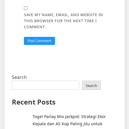
SAVE MY NAME, EMAIL, AND WEBSITE IN
THIS BROWSER FOR THE NEXT TIME I
COMMENT.
Search
Search
Recent Posts
Togel Parlay Mix Jackpot: Strategi Ekor
Kepala dan AS Kop Paling Jitu untuk