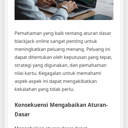
Pemahaman yang baik tentang aturan dasar
blackjack online sangat penting untuk
meningkatkan peluang menang. Peluang ini
dapat ditentukan oleh keputusan yang tepat,
strategi yang digunakan, dan pemahaman
nilai kartu. Kegagalan untuk memahami
aspek-aspek ini dapat mengakibatkan
kekalahan yang tidak perlu.
Konsekuensi Mengabaikan Aturan-
Dasar