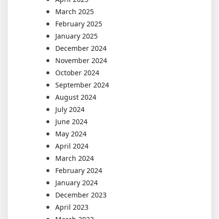
March 2025
February 2025
January 2025
December 2024
November 2024
October 2024
September 2024
August 2024
July 2024
June 2024
May 2024
April 2024
March 2024
February 2024
January 2024
December 2023
April 2023