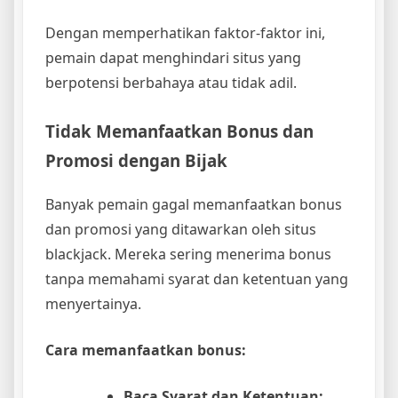
Dengan memperhatikan faktor-faktor ini,
pemain dapat menghindari situs yang
berpotensi berbahaya atau tidak adil.
Tidak Memanfaatkan Bonus dan
Promosi dengan Bijak
Banyak pemain gagal memanfaatkan bonus
dan promosi yang ditawarkan oleh situs
blackjack. Mereka sering menerima bonus
tanpa memahami syarat dan ketentuan yang
menyertainya.
Cara memanfaatkan bonus:
Baca Syarat dan Ketentuan: