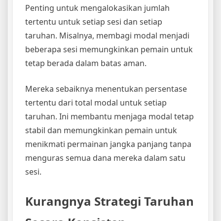
Penting untuk mengalokasikan jumlah
tertentu untuk setiap sesi dan setiap
taruhan. Misalnya, membagi modal menjadi
beberapa sesi memungkinkan pemain untuk
tetap berada dalam batas aman.
Mereka sebaiknya menentukan persentase
tertentu dari total modal untuk setiap
taruhan. Ini membantu menjaga modal tetap
stabil dan memungkinkan pemain untuk
menikmati permainan jangka panjang tanpa
menguras semua dana mereka dalam satu
sesi.
Kurangnya Strategi Taruhan