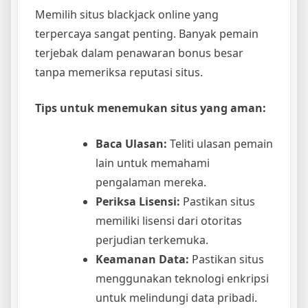
Memilih situs blackjack online yang
terpercaya sangat penting. Banyak pemain
terjebak dalam penawaran bonus besar
tanpa memeriksa reputasi situs.
Tips untuk menemukan situs yang aman:
Baca Ulasan:
Teliti ulasan pemain
lain untuk memahami
pengalaman mereka.
Periksa Lisensi:
Pastikan situs
memiliki lisensi dari otoritas
perjudian terkemuka.
Keamanan Data:
Pastikan situs
menggunakan teknologi enkripsi
untuk melindungi data pribadi.