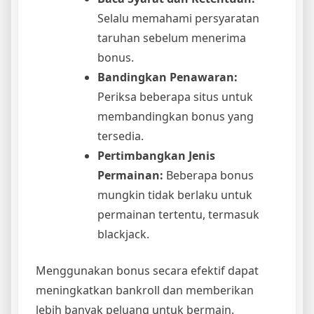
Selalu memahami persyaratan
taruhan sebelum menerima
bonus.
Bandingkan Penawaran:
Periksa beberapa situs untuk
membandingkan bonus yang
tersedia.
Pertimbangkan Jenis
Permainan:
Beberapa bonus
mungkin tidak berlaku untuk
permainan tertentu, termasuk
blackjack.
Menggunakan bonus secara efektif dapat
meningkatkan bankroll dan memberikan
lebih banyak peluang untuk bermain.