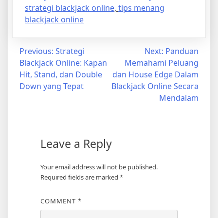
strategi blackjack online
,
tips menang
blackjack online
Post
Previous:
Strategi
Next:
Panduan
Blackjack Online: Kapan
Memahami Peluang
navigation
Hit, Stand, dan Double
dan House Edge Dalam
Down yang Tepat
Blackjack Online Secara
Mendalam
Leave a Reply
Your email address will not be published.
Required fields are marked
*
COMMENT
*