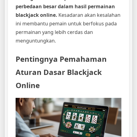
perbedaan besar dalam hasil permainan
blackjack online.
Kesadaran akan kesalahan
ini membantu pemain untuk berfokus pada
permainan yang lebih cerdas dan
menguntungkan.
Pentingnya Pemahaman
Aturan Dasar Blackjack
Online