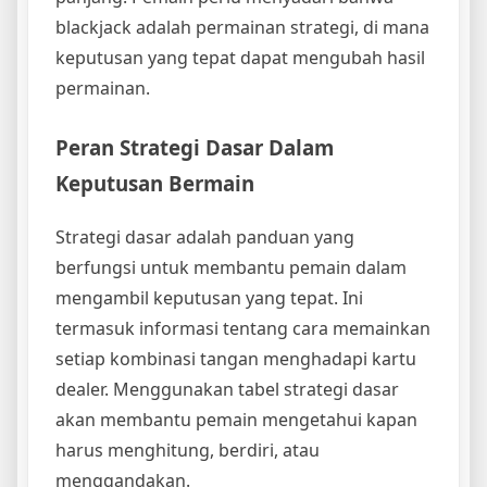
blackjack adalah permainan strategi, di mana
keputusan yang tepat dapat mengubah hasil
permainan.
Peran Strategi Dasar Dalam
Keputusan Bermain
Strategi dasar adalah panduan yang
berfungsi untuk membantu pemain dalam
mengambil keputusan yang tepat. Ini
termasuk informasi tentang cara memainkan
setiap kombinasi tangan menghadapi kartu
dealer. Menggunakan tabel strategi dasar
akan membantu pemain mengetahui kapan
harus menghitung, berdiri, atau
menggandakan.