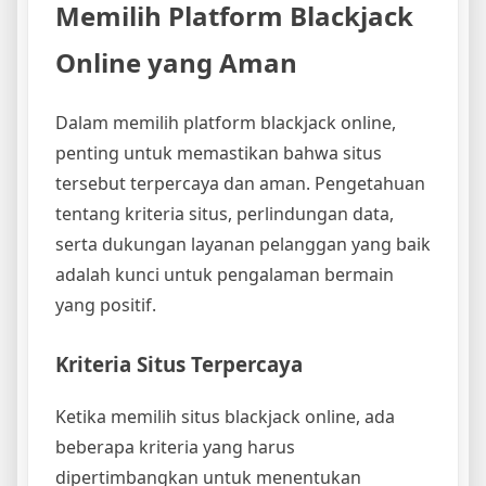
Memilih Platform Blackjack
Online yang Aman
Dalam memilih platform blackjack online,
penting untuk memastikan bahwa situs
tersebut terpercaya dan aman. Pengetahuan
tentang kriteria situs, perlindungan data,
serta dukungan layanan pelanggan yang baik
adalah kunci untuk pengalaman bermain
yang positif.
Kriteria Situs Terpercaya
Ketika memilih situs blackjack online, ada
beberapa kriteria yang harus
dipertimbangkan untuk menentukan