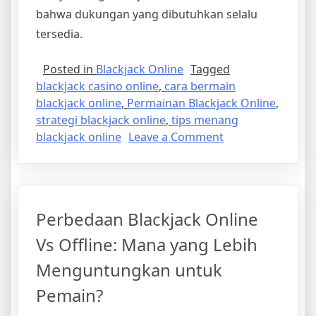
bahwa dukungan yang dibutuhkan selalu
tersedia.
Posted in
Blackjack Online
Tagged
blackjack casino online
,
cara bermain
blackjack online
,
Permainan Blackjack Online
,
strategi blackjack online
,
tips menang
on
blackjack online
Leave a Comment
Tips
Bermain
Blackjack
Online
Perbedaan Blackjack Online
Secara
Bijak
Vs Offline: Mana yang Lebih
untuk
Menguntungkan untuk
Hiburan
Tanpa
Pemain?
Risiko