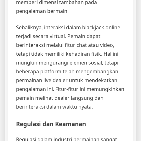
memberi dimensi tambahan pada
pengalaman bermain.
Sebaliknya, interaksi dalam blackjack online
terjadi secara virtual. Pemain dapat
berinteraksi melalui fitur chat atau video,
tetapi tidak memiliki kehadiran fisik. Hal ini
mungkin mengurangi elemen sosial, tetapi
beberapa platform telah mengembangkan
permainan live dealer untuk mendekatkan
pengalaman ini. Fitur-fitur ini memungkinkan
pemain melihat dealer langsung dan
berinteraksi dalam waktu nyata.
Regulasi dan Keamanan
Regulasi dalam industri permainan sangat