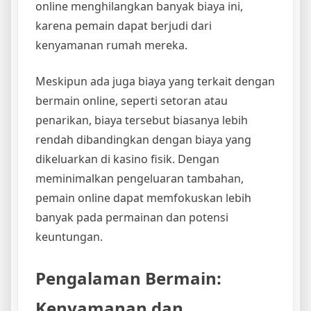
online menghilangkan banyak biaya ini,
karena pemain dapat berjudi dari
kenyamanan rumah mereka.
Meskipun ada juga biaya yang terkait dengan
bermain online, seperti setoran atau
penarikan, biaya tersebut biasanya lebih
rendah dibandingkan dengan biaya yang
dikeluarkan di kasino fisik. Dengan
meminimalkan pengeluaran tambahan,
pemain online dapat memfokuskan lebih
banyak pada permainan dan potensi
keuntungan.
Pengalaman Bermain:
Kenyamanan dan