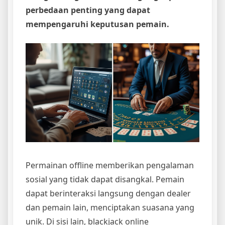
perbedaan penting yang dapat
mempengaruhi keputusan pemain.
Permainan offline memberikan pengalaman
sosial yang tidak dapat disangkal. Pemain
dapat berinteraksi langsung dengan dealer
dan pemain lain, menciptakan suasana yang
unik. Di sisi lain, blackjack online