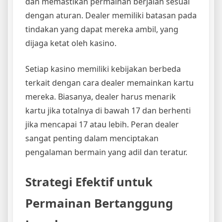
dan memastikan permainan berjalan sesuai
dengan aturan. Dealer memiliki batasan pada
tindakan yang dapat mereka ambil, yang
dijaga ketat oleh kasino.
Setiap kasino memiliki kebijakan berbeda
terkait dengan cara dealer memainkan kartu
mereka. Biasanya, dealer harus menarik
kartu jika totalnya di bawah 17 dan berhenti
jika mencapai 17 atau lebih. Peran dealer
sangat penting dalam menciptakan
pengalaman bermain yang adil dan teratur.
Strategi Efektif untuk
Permainan Bertanggung