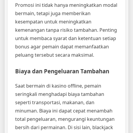
Promosi ini tidak hanya meningkatkan modal
bermain, tetapi juga memberikan
kesempatan untuk meningkatkan
kemenangan tanpa risiko tambahan. Penting
untuk membaca syarat dan ketentuan setiap
bonus agar pemain dapat memanfaatkan
peluang tersebut secara maksimal.
Biaya dan Pengeluaran Tambahan
Saat bermain di kasino offline, pemain
seringkali menghadapi biaya tambahan
seperti transportasi, makanan, dan
minuman. Biaya ini dapat cepat menambah
total pengeluaran, mengurangi keuntungan
bersih dari permainan. Di sisi lain, blackjack