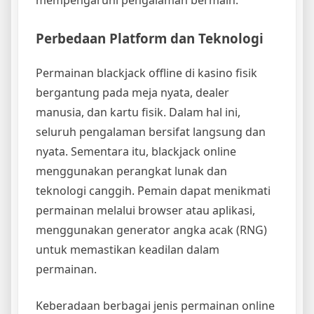
Perbedaan Platform dan Teknologi
Permainan blackjack offline di kasino fisik
bergantung pada meja nyata, dealer
manusia, dan kartu fisik. Dalam hal ini,
seluruh pengalaman bersifat langsung dan
nyata. Sementara itu, blackjack online
menggunakan perangkat lunak dan
teknologi canggih. Pemain dapat menikmati
permainan melalui browser atau aplikasi,
menggunakan generator angka acak (RNG)
untuk memastikan keadilan dalam
permainan.
Keberadaan berbagai jenis permainan online