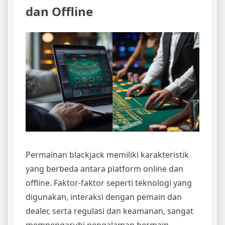
dan Offline
Permainan blackjack memiliki karakteristik
yang berbeda antara platform online dan
offline. Faktor-faktor seperti teknologi yang
digunakan, interaksi dengan pemain dan
dealer, serta regulasi dan keamanan, sangat
mempengaruhi pengalaman bermain.