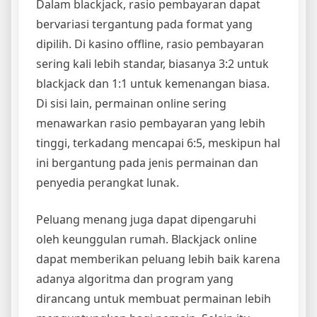
Dalam blackjack, rasio pembayaran dapat
bervariasi tergantung pada format yang
dipilih. Di kasino offline, rasio pembayaran
sering kali lebih standar, biasanya 3:2 untuk
blackjack dan 1:1 untuk kemenangan biasa.
Di sisi lain, permainan online sering
menawarkan rasio pembayaran yang lebih
tinggi, terkadang mencapai 6:5, meskipun hal
ini bergantung pada jenis permainan dan
penyedia perangkat lunak.
Peluang menang juga dapat dipengaruhi
oleh keunggulan rumah. Blackjack online
dapat memberikan peluang lebih baik karena
adanya algoritma dan program yang
dirancang untuk membuat permainan lebih