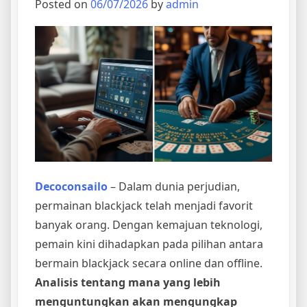
Posted on
06/07/2026
by
admin
Berlebihan
Decoconsailo
– Dalam dunia perjudian,
permainan blackjack telah menjadi favorit
banyak orang. Dengan kemajuan teknologi,
pemain kini dihadapkan pada pilihan antara
bermain blackjack secara online dan offline.
Analisis tentang mana yang lebih
menguntungkan akan mengungkap