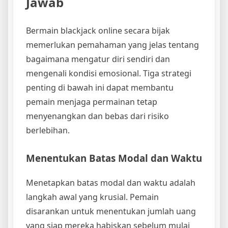
Jawab
Bermain blackjack online secara bijak
memerlukan pemahaman yang jelas tentang
bagaimana mengatur diri sendiri dan
mengenali kondisi emosional. Tiga strategi
penting di bawah ini dapat membantu
pemain menjaga permainan tetap
menyenangkan dan bebas dari risiko
berlebihan.
Menentukan Batas Modal dan Waktu
Menetapkan batas modal dan waktu adalah
langkah awal yang krusial. Pemain
disarankan untuk menentukan jumlah uang
yang siap mereka habiskan sebelum mulai