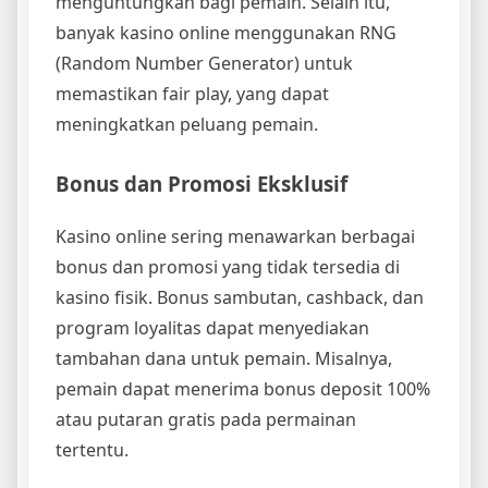
menguntungkan bagi pemain. Selain itu,
banyak kasino online menggunakan RNG
(Random Number Generator) untuk
memastikan fair play, yang dapat
meningkatkan peluang pemain.
Bonus dan Promosi Eksklusif
Kasino online sering menawarkan berbagai
bonus dan promosi yang tidak tersedia di
kasino fisik. Bonus sambutan, cashback, dan
program loyalitas dapat menyediakan
tambahan dana untuk pemain. Misalnya,
pemain dapat menerima bonus deposit 100%
atau putaran gratis pada permainan
tertentu.