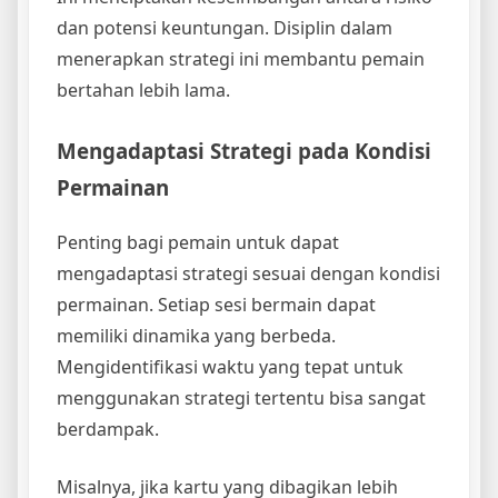
dan potensi keuntungan. Disiplin dalam
menerapkan strategi ini membantu pemain
bertahan lebih lama.
Mengadaptasi Strategi pada Kondisi
Permainan
Penting bagi pemain untuk dapat
mengadaptasi strategi sesuai dengan kondisi
permainan. Setiap sesi bermain dapat
memiliki dinamika yang berbeda.
Mengidentifikasi waktu yang tepat untuk
menggunakan strategi tertentu bisa sangat
berdampak.
Misalnya, jika kartu yang dibagikan lebih