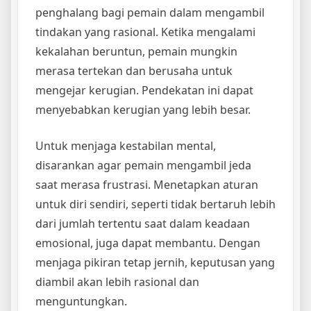
penghalang bagi pemain dalam mengambil
tindakan yang rasional. Ketika mengalami
kekalahan beruntun, pemain mungkin
merasa tertekan dan berusaha untuk
mengejar kerugian. Pendekatan ini dapat
menyebabkan kerugian yang lebih besar.
Untuk menjaga kestabilan mental,
disarankan agar pemain mengambil jeda
saat merasa frustrasi. Menetapkan aturan
untuk diri sendiri, seperti tidak bertaruh lebih
dari jumlah tertentu saat dalam keadaan
emosional, juga dapat membantu. Dengan
menjaga pikiran tetap jernih, keputusan yang
diambil akan lebih rasional dan
menguntungkan.