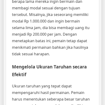
berapa lama mereka ingin bermain dan
membagi modal sesuai dengan tujuan
tersebut. Misalnya, jika seseorang memiliki
modal Rp 1.000.000 dan ingin bermain
selama lima jam, dia bisa membagi uang itu
menjadi Rp 200.000 per jam. Dengan
menetapkan batas ini, pemain tetap dapat
menikmati permainan bahkan jika hasilnya
tidak sesuai harapan.
Mengelola Ukuran Taruhan secara
Efektif
Ukuran taruhan yang tepat dapat
mempengaruhi hasil permainan. Pemain
harus menentukan seberapa besar taruhan