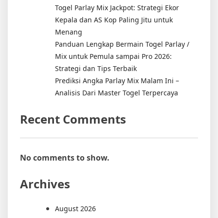
Togel Parlay Mix Jackpot: Strategi Ekor
Kepala dan AS Kop Paling Jitu untuk
Menang
Panduan Lengkap Bermain Togel Parlay /
Mix untuk Pemula sampai Pro 2026:
Strategi dan Tips Terbaik
Prediksi Angka Parlay Mix Malam Ini –
Analisis Dari Master Togel Terpercaya
Recent Comments
No comments to show.
Archives
August 2026