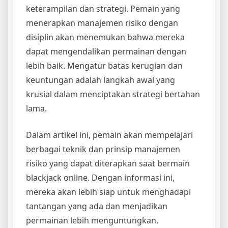
keterampilan dan strategi. Pemain yang
menerapkan manajemen risiko dengan
disiplin akan menemukan bahwa mereka
dapat mengendalikan permainan dengan
lebih baik. Mengatur batas kerugian dan
keuntungan adalah langkah awal yang
krusial dalam menciptakan strategi bertahan
lama.
Dalam artikel ini, pemain akan mempelajari
berbagai teknik dan prinsip manajemen
risiko yang dapat diterapkan saat bermain
blackjack online. Dengan informasi ini,
mereka akan lebih siap untuk menghadapi
tantangan yang ada dan menjadikan
permainan lebih menguntungkan.