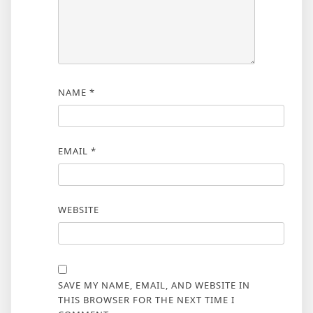
NAME
*
EMAIL
*
WEBSITE
SAVE MY NAME, EMAIL, AND WEBSITE IN
THIS BROWSER FOR THE NEXT TIME I