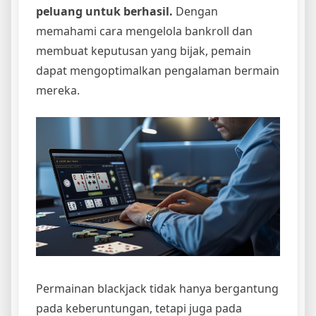
peluang untuk berhasil.
Dengan
memahami cara mengelola bankroll dan
membuat keputusan yang bijak, pemain
dapat mengoptimalkan pengalaman bermain
mereka.
Permainan blackjack tidak hanya bergantung
pada keberuntungan, tetapi juga pada