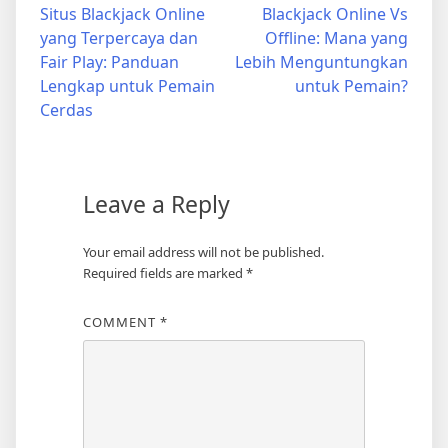
Situs Blackjack Online
Blackjack Online Vs
navigation
yang Terpercaya dan
Offline: Mana yang
Fair Play: Panduan
Lebih Menguntungkan
Lengkap untuk Pemain
untuk Pemain?
Cerdas
Leave a Reply
Your email address will not be published.
Required fields are marked
*
COMMENT
*