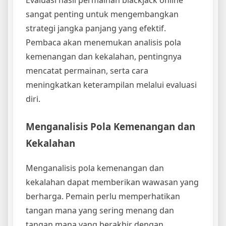
Evaluasi hasil permainan blackjack online
sangat penting untuk mengembangkan
strategi jangka panjang yang efektif.
Pembaca akan menemukan analisis pola
kemenangan dan kekalahan, pentingnya
mencatat permainan, serta cara
meningkatkan keterampilan melalui evaluasi
diri.
Menganalisis Pola Kemenangan dan
Kekalahan
Menganalisis pola kemenangan dan
kekalahan dapat memberikan wawasan yang
berharga. Pemain perlu memperhatikan
tangan mana yang sering menang dan
tangan mana yang berakhir dengan