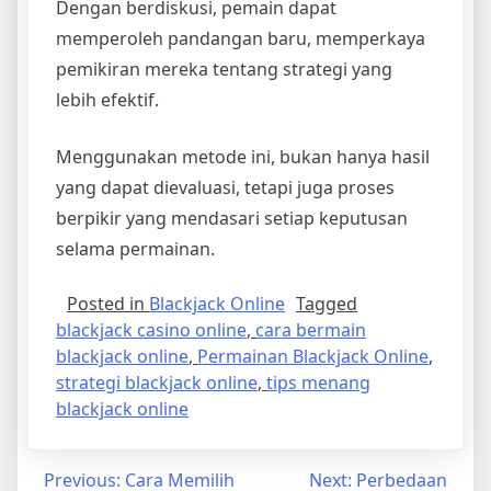
Dengan berdiskusi, pemain dapat
memperoleh pandangan baru, memperkaya
pemikiran mereka tentang strategi yang
lebih efektif.
Menggunakan metode ini, bukan hanya hasil
yang dapat dievaluasi, tetapi juga proses
berpikir yang mendasari setiap keputusan
selama permainan.
Posted in
Blackjack Online
Tagged
blackjack casino online
,
cara bermain
blackjack online
,
Permainan Blackjack Online
,
strategi blackjack online
,
tips menang
blackjack online
Post
Previous:
Cara Memilih
Next:
Perbedaan