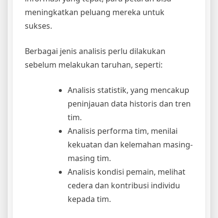
meningkatkan peluang mereka untuk
sukses.
Berbagai jenis analisis perlu dilakukan
sebelum melakukan taruhan, seperti:
Analisis statistik, yang mencakup
peninjauan data historis dan tren
tim.
Analisis performa tim, menilai
kekuatan dan kelemahan masing-
masing tim.
Analisis kondisi pemain, melihat
cedera dan kontribusi individu
kepada tim.