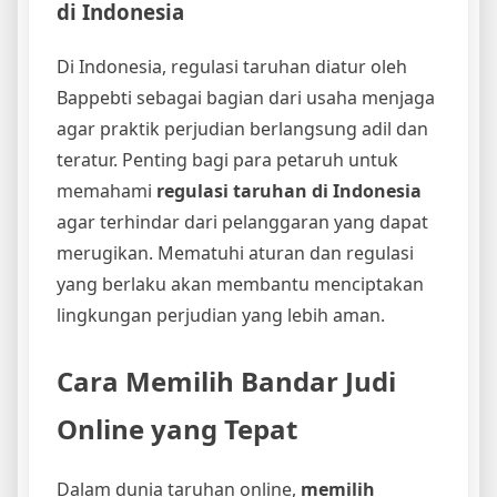
di Indonesia
Di Indonesia, regulasi taruhan diatur oleh
Bappebti sebagai bagian dari usaha menjaga
agar praktik perjudian berlangsung adil dan
teratur. Penting bagi para petaruh untuk
memahami
regulasi taruhan di Indonesia
agar terhindar dari pelanggaran yang dapat
merugikan. Mematuhi aturan dan regulasi
yang berlaku akan membantu menciptakan
lingkungan perjudian yang lebih aman.
Cara Memilih Bandar Judi
Online yang Tepat
Dalam dunia taruhan online,
memilih