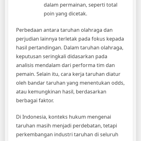
dalam permainan, seperti total
poin yang dicetak.
Perbedaan antara taruhan olahraga dan
perjudian lainnya terletak pada fokus kepada
hasil pertandingan. Dalam taruhan olahraga,
keputusan seringkali didasarkan pada
analisis mendalam dari performa tim dan
pemain. Selain itu, cara kerja taruhan diatur
oleh bandar taruhan yang menentukan odds,
atau kemungkinan hasil, berdasarkan
berbagai faktor.
Di Indonesia, konteks hukum mengenai
taruhan masih menjadi perdebatan, tetapi
perkembangan industri taruhan di seluruh