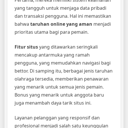
Pertama, mereka memiliki sistem keamanan
yang tangguh untuk menjaga data pribadi
dan transaksi pengguna. Hal ini memastikan
bahwa
taruhan online yang aman
menjadi
prioritas utama bagi para pemain.
Fitur situs
yang ditawarkan seringkali
mencakup antarmuka yang ramah
pengguna, yang memudahkan navigasi bagi
bettor. Di samping itu, berbagai jenis taruhan
olahraga tersedia, memberikan penawaran
yang menarik untuk semua jenis pemain.
Bonus yang menarik untuk anggota baru
juga menambah daya tarik situs ini.
Layanan pelanggan yang responsif dan
profesional menjadi salah satu keunggulan