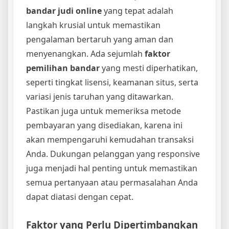
bandar judi online
yang tepat adalah
langkah krusial untuk memastikan
pengalaman bertaruh yang aman dan
menyenangkan. Ada sejumlah
faktor
pemilihan bandar
yang mesti diperhatikan,
seperti tingkat lisensi, keamanan situs, serta
variasi jenis taruhan yang ditawarkan.
Pastikan juga untuk memeriksa metode
pembayaran yang disediakan, karena ini
akan mempengaruhi kemudahan transaksi
Anda. Dukungan pelanggan yang responsive
juga menjadi hal penting untuk memastikan
semua pertanyaan atau permasalahan Anda
dapat diatasi dengan cepat.
Faktor yang Perlu Dipertimbangkan