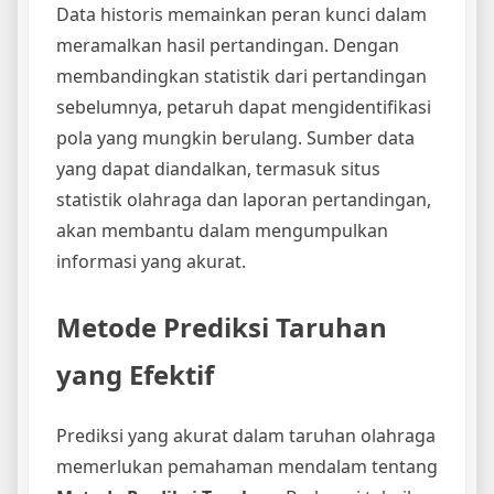
Data historis memainkan peran kunci dalam
meramalkan hasil pertandingan. Dengan
membandingkan statistik dari pertandingan
sebelumnya, petaruh dapat mengidentifikasi
pola yang mungkin berulang. Sumber data
yang dapat diandalkan, termasuk situs
statistik olahraga dan laporan pertandingan,
akan membantu dalam mengumpulkan
informasi yang akurat.
Metode Prediksi Taruhan
yang Efektif
Prediksi yang akurat dalam taruhan olahraga
memerlukan pemahaman mendalam tentang