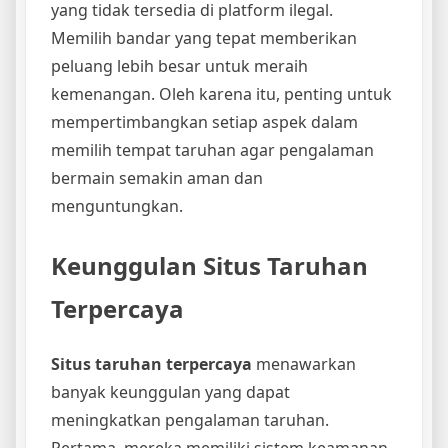
yang tidak tersedia di platform ilegal.
Memilih bandar yang tepat memberikan
peluang lebih besar untuk meraih
kemenangan. Oleh karena itu, penting untuk
mempertimbangkan setiap aspek dalam
memilih tempat taruhan agar pengalaman
bermain semakin aman dan
menguntungkan.
Keunggulan Situs Taruhan
Terpercaya
Situs taruhan terpercaya
menawarkan
banyak keunggulan yang dapat
meningkatkan pengalaman taruhan.