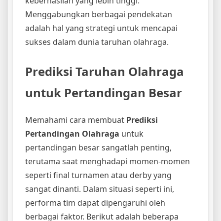
keberhasilan yang lebih tinggi.
Menggabungkan berbagai pendekatan
adalah hal yang strategi untuk mencapai
sukses dalam dunia taruhan olahraga.
Prediksi Taruhan Olahraga
untuk Pertandingan Besar
Memahami cara membuat
Prediksi
Pertandingan Olahraga
untuk
pertandingan besar sangatlah penting,
terutama saat menghadapi momen-momen
seperti final turnamen atau derby yang
sangat dinanti. Dalam situasi seperti ini,
performa tim dapat dipengaruhi oleh
berbagai faktor. Berikut adalah beberapa