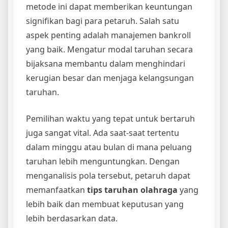
metode ini dapat memberikan keuntungan
signifikan bagi para petaruh. Salah satu
aspek penting adalah manajemen bankroll
yang baik. Mengatur modal taruhan secara
bijaksana membantu dalam menghindari
kerugian besar dan menjaga kelangsungan
taruhan.
Pemilihan waktu yang tepat untuk bertaruh
juga sangat vital. Ada saat-saat tertentu
dalam minggu atau bulan di mana peluang
taruhan lebih menguntungkan. Dengan
menganalisis pola tersebut, petaruh dapat
memanfaatkan
tips taruhan olahraga
yang
lebih baik dan membuat keputusan yang
lebih berdasarkan data.