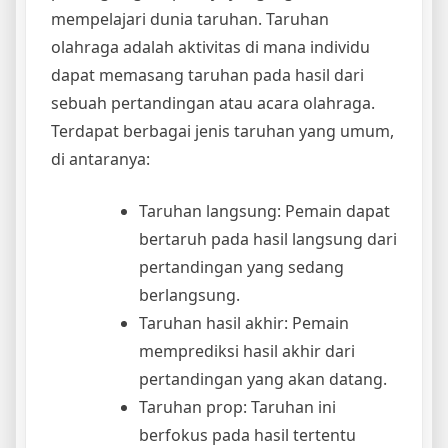
mempelajari dunia taruhan. Taruhan
olahraga adalah aktivitas di mana individu
dapat memasang taruhan pada hasil dari
sebuah pertandingan atau acara olahraga.
Terdapat berbagai jenis taruhan yang umum,
di antaranya:
Taruhan langsung: Pemain dapat
bertaruh pada hasil langsung dari
pertandingan yang sedang
berlangsung.
Taruhan hasil akhir: Pemain
memprediksi hasil akhir dari
pertandingan yang akan datang.
Taruhan prop: Taruhan ini
berfokus pada hasil tertentu