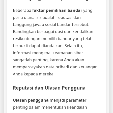
Beberapa
faktor pemilihan bandar
yang
perlu dianalisis adalah reputasi dan
tanggung jawab sosial bandar tersebut.
Bandingkan berbagai opsi dan kendalikan
resiko dengan memilih bandar yang telah
terbukti dapat diandalkan. Selain itu,
informasi mengenai keamanan siber
sangatlah penting, karena Anda akan
mempercayakan data pribadi dan keuangan
Anda kepada mereka.
Reputasi dan Ulasan Pengguna
Ulasan pengguna
menjadi parameter
penting dalam menentukan keandalan