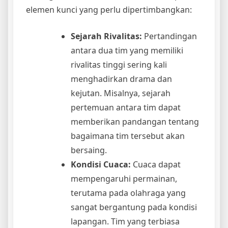
elemen kunci yang perlu dipertimbangkan:
Sejarah Rivalitas:
Pertandingan
antara dua tim yang memiliki
rivalitas tinggi sering kali
menghadirkan drama dan
kejutan. Misalnya, sejarah
pertemuan antara tim dapat
memberikan pandangan tentang
bagaimana tim tersebut akan
bersaing.
Kondisi Cuaca:
Cuaca dapat
mempengaruhi permainan,
terutama pada olahraga yang
sangat bergantung pada kondisi
lapangan. Tim yang terbiasa