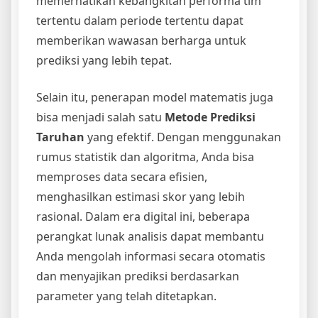
memerhatikan kebangkitan performa tim
tertentu dalam periode tertentu dapat
memberikan wawasan berharga untuk
prediksi yang lebih tepat.
Selain itu, penerapan model matematis juga
bisa menjadi salah satu
Metode Prediksi
Taruhan
yang efektif. Dengan menggunakan
rumus statistik dan algoritma, Anda bisa
memproses data secara efisien,
menghasilkan estimasi skor yang lebih
rasional. Dalam era digital ini, beberapa
perangkat lunak analisis dapat membantu
Anda mengolah informasi secara otomatis
dan menyajikan prediksi berdasarkan
parameter yang telah ditetapkan.