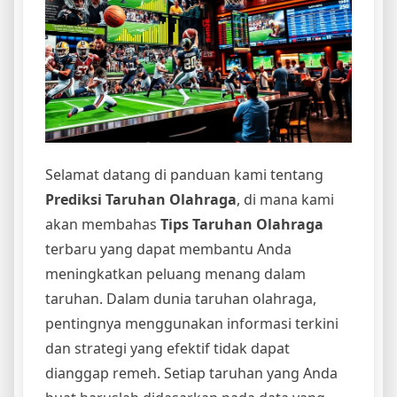
Selamat datang di panduan kami tentang
Prediksi Taruhan Olahraga
, di mana kami
akan membahas
Tips Taruhan Olahraga
terbaru yang dapat membantu Anda
meningkatkan peluang menang dalam
taruhan. Dalam dunia taruhan olahraga,
pentingnya menggunakan informasi terkini
dan strategi yang efektif tidak dapat
dianggap remeh. Setiap taruhan yang Anda