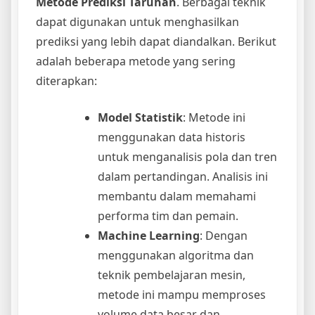
Metode Prediksi Taruhan
. Berbagai teknik
dapat digunakan untuk menghasilkan
prediksi yang lebih dapat diandalkan. Berikut
adalah beberapa metode yang sering
diterapkan:
Model Statistik
: Metode ini
menggunakan data historis
untuk menganalisis pola dan tren
dalam pertandingan. Analisis ini
membantu dalam memahami
performa tim dan pemain.
Machine Learning
: Dengan
menggunakan algoritma dan
teknik pembelajaran mesin,
metode ini mampu memproses
volume data besar dan