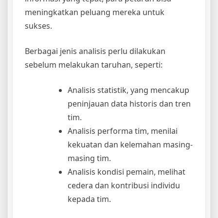
meningkatkan peluang mereka untuk
sukses.
Berbagai jenis analisis perlu dilakukan
sebelum melakukan taruhan, seperti:
Analisis statistik, yang mencakup
peninjauan data historis dan tren
tim.
Analisis performa tim, menilai
kekuatan dan kelemahan masing-
masing tim.
Analisis kondisi pemain, melihat
cedera dan kontribusi individu
kepada tim.